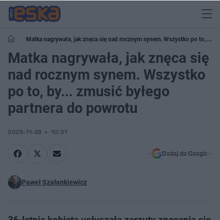
Matka nagrywała, jak znęca się nad rocznym synem. Wszystko po to, by...
zmusić byłego partnera do powrotu
Matka nagrywała, jak znęca się
nad rocznym synem. Wszystko
po to, by... zmusić byłego
partnera do powrotu
2025-11-28
10:31
Dodaj do Google
Paweł Szałankiewicz
36-letnia kobieta usłyszała zarzuty znęcania się