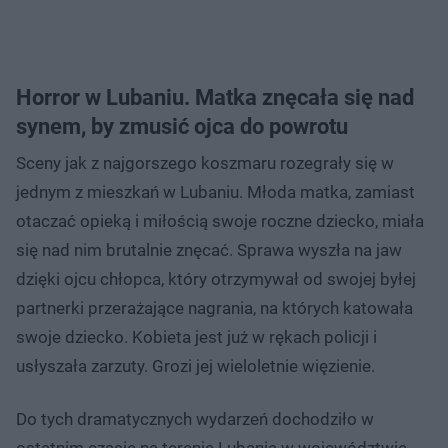
Horror w Lubaniu. Matka znęcała się nad
synem, by zmusić ojca do powrotu
Sceny jak z najgorszego koszmaru rozegrały się w
jednym z mieszkań w Lubaniu. Młoda matka, zamiast
otaczać opieką i miłością swoje roczne dziecko, miała
się nad nim brutalnie znęcać. Sprawa wyszła na jaw
dzięki ojcu chłopca, który otrzymywał od swojej byłej
partnerki przerażające nagrania, na których katowała
swoje dziecko. Kobieta jest już w rękach policji i
usłyszała zarzuty. Grozi jej wieloletnie więzienie.
Do tych dramatycznych wydarzeń dochodziło w
ostatnim czasie na terenie Lubania w województwie