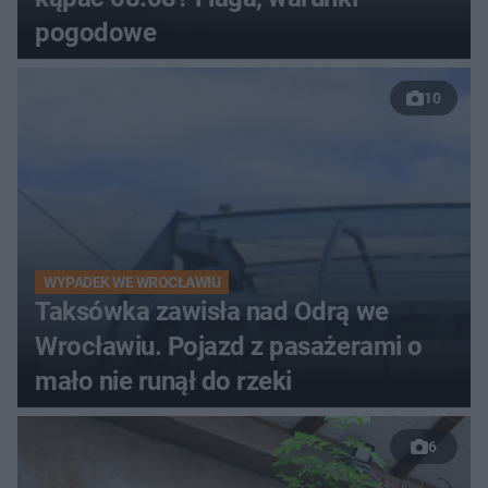
pogodowe
10
WYPADEK WE WROCŁAWIU
Taksówka zawisła nad Odrą we
Wrocławiu. Pojazd z pasażerami o
mało nie runął do rzeki
6