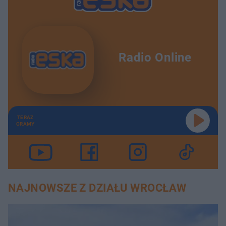
Radio Online
TERAZ
GRAMY
NAJNOWSZE Z DZIAŁU WROCŁAW