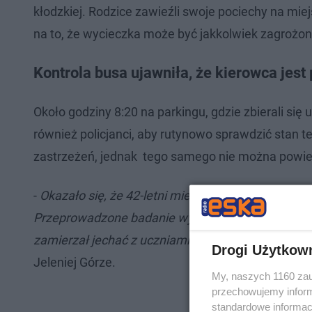
kłodzkiej. Rodzice zawieźli swoje pociechy na mie
na to, że wycieczka może być jakkolwiek zagrożon
Kontrola busa ujawniła, że kierowca jes
Około godziny 8:20 na parkingu, gdzie zbierali się 
również policjanci, aby rutynowo sprawdzić stan 
zastrzeżeń, jednak tego samego nie można powied
-
Okazało się, że 42-letni mieszkaniec powiatu kar
Przeprowadzone badanie wykazało u niego ponad 0
zamierzał jechać z uczniami na wycieczkę do kotli
Drogi Użytkow
Jeleniej Górze.
My, naszych 1160 zau
przechowujemy informa
standardowe informac