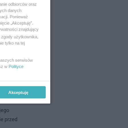
anie odbiorców oraz
nych danych
kacji. Ponieważ
ięcie „Akceptuję”.
ywatności znajdujący
ą zgody użytkownika,
 tylko na tej
 naszych serwisów
esz w
Polityce
Akceptuję
iednio
jego
ie przed