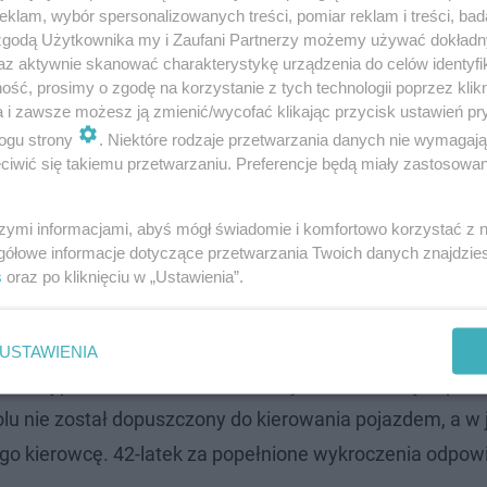
klam, wybór spersonalizowanych treści, pomiar reklam i treści, bad
 zgodą Użytkownika my i Zaufani Partnerzy możemy używać dokład
az aktywnie skanować charakterystykę urządzenia do celów identyfi
ść, prosimy o zgodę na korzystanie z tych technologii poprzez klikn
a i zawsze możesz ją zmienić/wycofać klikając przycisk ustawień pr
ogu strony
. Niektóre rodzaje przetwarzania danych nie wymagaj
iwić się takiemu przetwarzaniu. Preferencje będą miały zastosowanie
szymi informacjami, abyś mógł świadomie i komfortowo korzystać z
gółowe informacje dotyczące przetwarzania Twoich danych znajdzi
s
oraz po kliknięciu w „Ustawienia”.
ę odbyła
USTAWIENIA
rzebnej paniki wśród uczniów. Wszystko udało się odpow
u nie został dopuszczony do kierowania pojazdem, a w 
o kierowcę. 42-latek za popełnione wykroczenia odpow