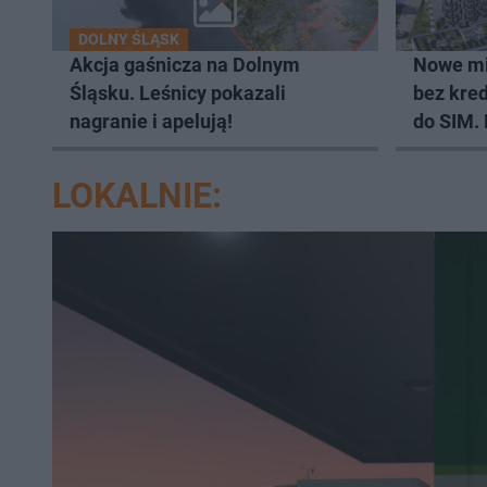
DOLNY ŚLĄSK
Akcja gaśnicza na Dolnym
Nowe mi
Śląsku. Leśnicy pokazali
bez kred
nagranie i apelują!
do SIM.
lokali
LOKALNIE: