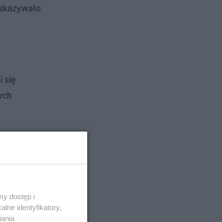
 wskazywało
i się
ych
anie
z KMP w
y dostęp i
lne identyfikatory,
iania