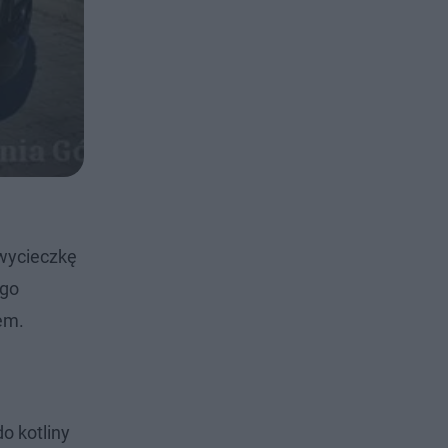
 wycieczkę
ego
dem.
o kotliny