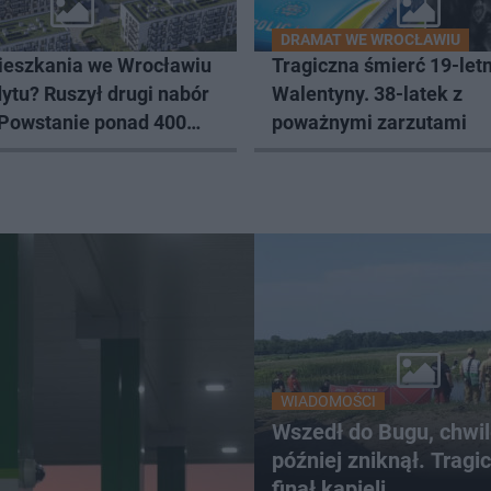
DRAMAT WE WROCŁAWIU
eszkania we Wrocławiu
Tragiczna śmierć 19-letn
ytu? Ruszył drugi nabór
Walentyny. 38-latek z
 Powstanie ponad 400
poważnymi zarzutami
WIADOMOŚCI
Wszedł do Bugu, chwi
później zniknął. Tragi
finał kąpieli