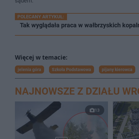
sądem.
POLECANY ARTYKUŁ:
Tak wyglądała praca w wałbrzyskich kopal
jelenia góra
Szkoła Podstawowa
pijany kierowca
NAJNOWSZE Z DZIAŁU W
13