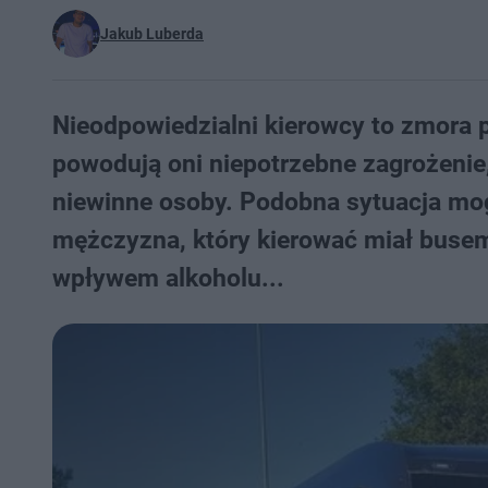
Jakub Luberda
Nieodpowiedzialni kierowcy to zmora p
powodują oni niepotrzebne zagrożenie,
niewinne osoby. Podobna sytuacja mog
mężczyzna, który kierować miał busem
wpływem alkoholu...