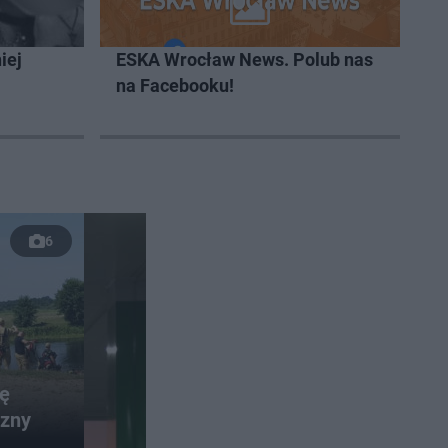
iej
ESKA Wrocław News. Polub nas
na Facebooku!
6
lę
czny