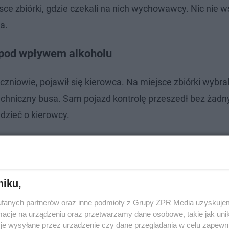
jsce zbiórki, gdzie czekali na nich wychowawcy. Nic nie
a.
t pod wpływem alkoholu
uczniowie, pojawił się kierowca. Na miejsce zbiórki wybral
techniczny busa. Sam pojazd kontrolę przeszedł bez żadn
zieć o kierowcy.
konoskiego rozpoczął pracę w stanie po użyciu alkoholu.
,2 promila alkoholu w organizmie. Kierowca w takim st
ny kłodzkiej
- informuje podinspektor Edyta Bagrowska 
niku,
fanych partnerów oraz inne podmioty z Grupy ZPR Media uzyskujem
cje na urządzeniu oraz przetwarzamy dane osobowe, takie jak unika
je wysyłane przez urządzenie czy dane przeglądania w celu zapewn