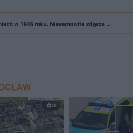
niach w 1946 roku. Niesamowite zdjęcia …
ROCŁAW
MATERIAŁ SPONSOROWANY
25