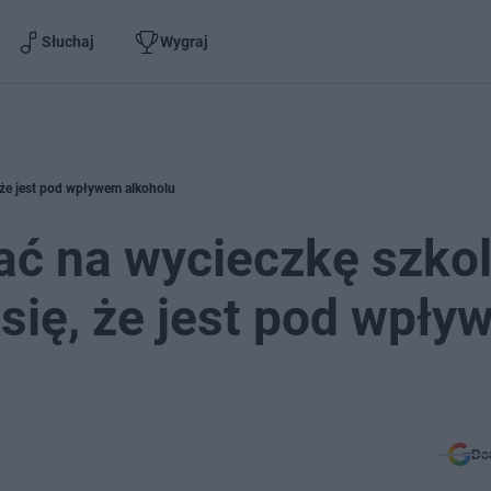
Słuchaj
Wygraj
, że jest pod wpływem alkoholu
ać na wycieczkę szko
 się, że jest pod wpł
Do