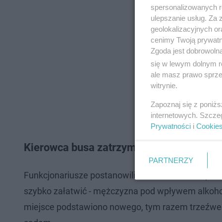
spersonalizowanych re
ulepszanie usług. Za
geolokalizacyjnych or
cenimy Twoją prywatno
Zgoda jest dobrowoln
się w lewym dolnym r
ale masz prawo sprzec
witrynie.
Zapoznaj się z poniż
internetowych. Szcze
Prywatności
i
Cookie
Kierowca busa zatrzymany. Wycieczka si
PARTNERZY
Funkcjonariusze postanowili nie wzbudzać niepot
szybko załatwić - mężczyzna pod wpływem alkohol
miejsce podstawiono nowego, tym razem trzeźweg