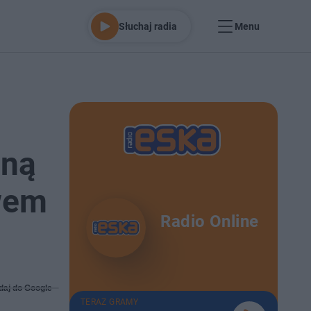
Słuchaj radia
Menu
lną
ywem
Radio Online
daj do Google
TERAZ GRAMY