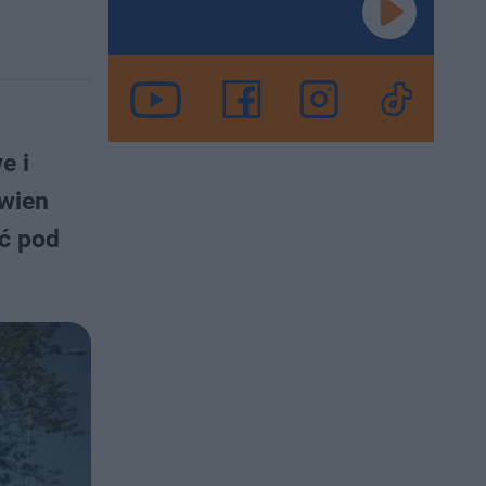
e i
ewien
yć pod