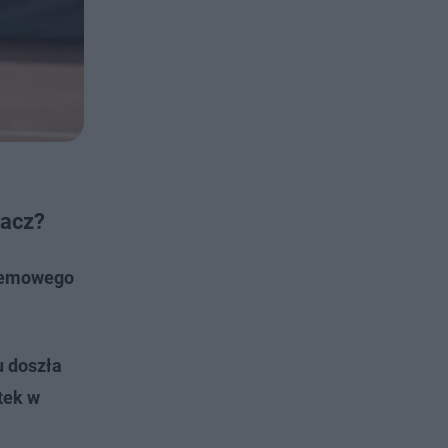
kacz?
zlemowego
u doszła
tek w