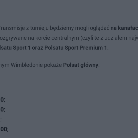
 Transmisje z turnieju będziemy mogli oglądać
na kanałac
ozgrywane na korcie centralnym (czyli te z udziałem na
lsatu Sport 1 oraz Polsatu Sport Premium 1
.
znym Wimbledonie pokaże
Polsat główny
.
00
;
00
;
0
;
:00
;