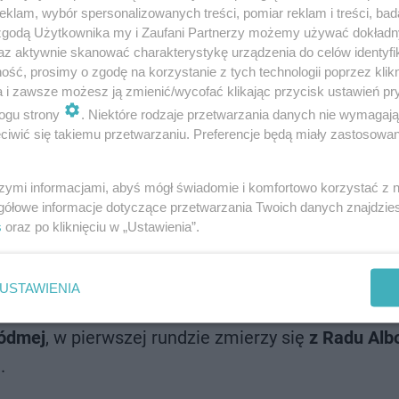
klam, wybór spersonalizowanych treści, pomiar reklam i treści, bad
 zgodą Użytkownika my i Zaufani Partnerzy możemy używać dokład
az aktywnie skanować charakterystykę urządzenia do celów identyfi
ść, prosimy o zgodę na korzystanie z tych technologii poprzez klikn
a i zawsze możesz ją zmienić/wycofać klikając przycisk ustawień pr
ogu strony
. Niektóre rodzaje przetwarzania danych nie wymagaj
iwić się takiemu przetwarzaniu. Preferencje będą miały zastosowanie
szymi informacjami, abyś mógł świadomie i komfortowo korzystać z
szej
, w pierwszej rundzie zmierzy się
z Sofią Keni
gółowe informacje dotyczące przetwarzania Twoich danych znajdzi
s
oraz po kliknięciu w „Ustawienia”.
undzie
z Eliną Switoliną
(termin meczu:
3 lipca 202
j rundzie
z Beatriz Haddad Maią
(termin meczu: 3
l
USTAWIENIA
iódmej
, w pierwszej rundzie zmierzy się
z Radu Alb
.