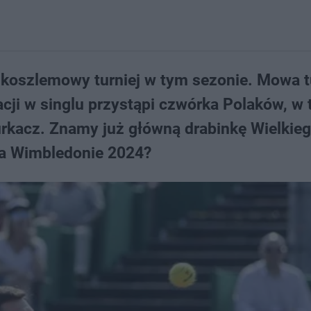
elkoszlemowy turniej w tym sezonie. Mowa t
cji w singlu przystąpi czwórka Polaków, w
urkacz. Znamy już główną drabinkę Wielkie
na Wimbledonie 2024?