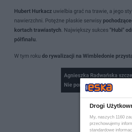
Hubert Hurkacz
uwielbia grać na trawie, a jego s
nawierzchni. Potężne płaskie serwisy
pochodząceg
kortach trawiastych
. Największy sukces
"Hubi" o
półfinału
.
W tym roku
do rywalizacji na Wimbledonie przyst
Agnieszka Radwańska szczerz
Nie porzucam tenisa, zagr
Drogi Użytkow
My, naszych 1160 zau
przechowujemy informa
standardowe informac