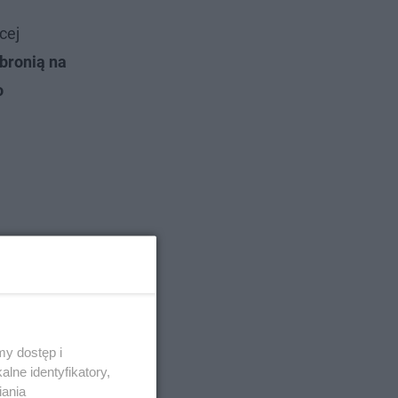
cej
bronią na
o
y dostęp i
lne identyfikatory,
iania