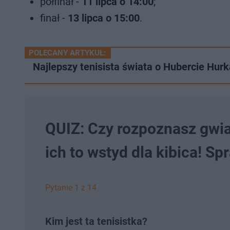
półfinał -
11 lipca o 14:00
;
finał -
13 lipca o 15:00
.
POLECANY ARTYKUŁ:
Najlepszy tenisista świata o Hubercie Hurka
QUIZ: Czy rozpoznasz gwia
ich to wstyd dla kibica! Sp
Pytanie 1 z 14
Kim jest ta tenisistka?