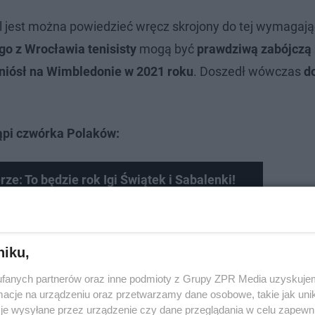
tyl jest można powiedzieć wręcz skrojony do tej wymagają
o z Wrocławia tenisisty
mogą być
prawdziwą zabójczą 
dniósł na Wimbledonie w 2021 roku
. Doszedł wówczas
d
ąpi czwórka Polaków:
e: To będzie rok Igi Świątek i Sabalenki!
am Wimbledon
niku,
fanych partnerów oraz inne podmioty z Grupy ZPR Media uzyskujem
cje na urządzeniu oraz przetwarzamy dane osobowe, takie jak unika
je wysyłane przez urządzenie czy dane przeglądania w celu zapewn