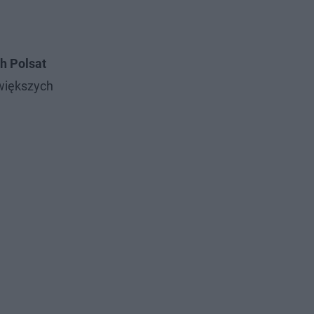
h Polsat
jwiększych