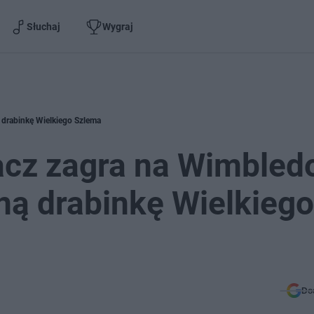
Słuchaj
Wygraj
drabinkę Wielkiego Szlema
acz zagra na Wimbled
ą drabinkę Wielkiego
Do