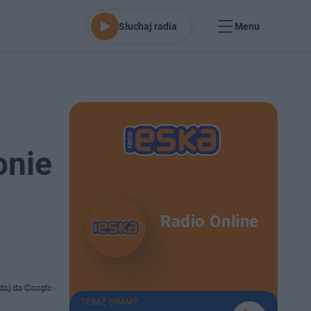
Słuchaj radia
Menu
onie
Radio Online
daj do Google
TERAZ GRAMY