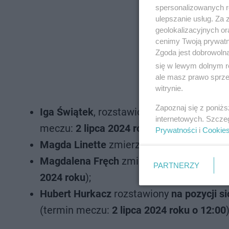
spersonalizowanych re
ulepszanie usług. Za
geolokalizacyjnych or
cenimy Twoją prywatno
Zgoda jest dobrowoln
się w lewym dolnym r
ale masz prawo sprzec
witrynie.
Zapoznaj się z poniż
Iga Świątek
, rozstawiona
na pozycji
pierw
internetowych. Szcze
meczu:
2 lipca 2024 roku 18:30
);
Prywatności
i
Cookie
Magda Linette
zmierzy się w pierwszej r
Magdalena Fręch
zmierzy się w pierwsze
PARTNERZY
2024 roku
);
Hubert Hurkacz
rozstawiony
na pozycji
s
(termin meczu:
2 lipca 2024 roku o 12:00
)