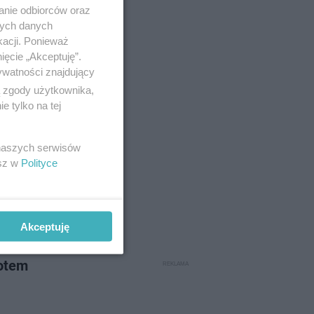
anie odbiorców oraz
nych danych
kacji. Ponieważ
ięcie „Akceptuję”.
ywatności znajdujący
ą zgody użytkownika,
 tylko na tej
 naszych serwisów
n
(termin
esz w
Polityce
4 roku
);
ipca
Akceptuję
otem