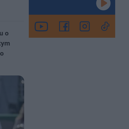
u o
 tym
go