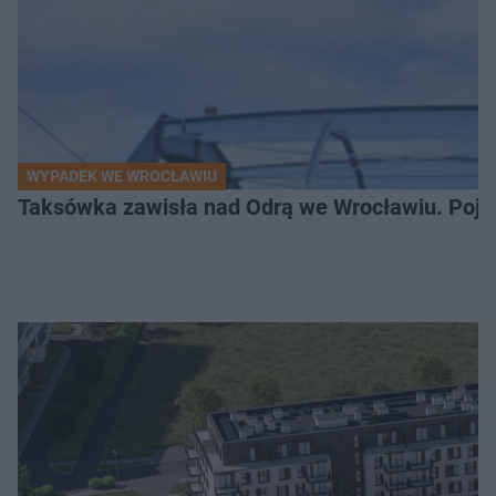
WYPADEK WE WROCŁAWIU
Taksówka zawisła nad Odrą we Wrocławiu. Pojaz