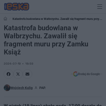
Katastrofa budowlana w Wałbrzychu. Zawalił się fragment muru przy
Zamku Książ
Katastrofa budowlana w
Wałbrzychu. Zawalił się
fragment muru przy Zamku
Książ
2024-07-19
18:59
Dodaj do Google
Wojciech Kulig
PAP.
W piątek (19 lipca) około godz. 17:00 doszło do