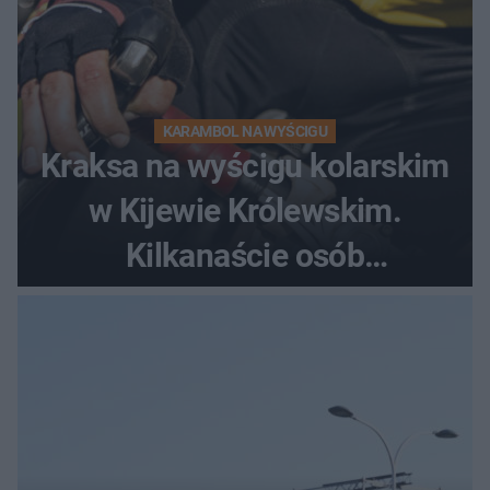
KARAMBOL NA WYŚCIGU
Kraksa na wyścigu kolarskim
w Kijewie Królewskim.
Kilkanaście osób
poszkodowanych, lądował
śmigłowiec LPR