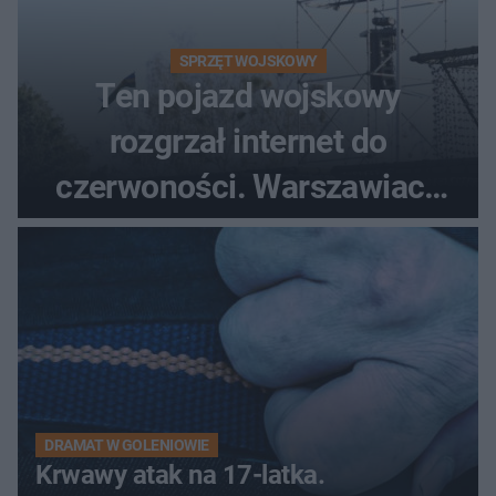
SPRZĘT WOJSKOWY
Ten pojazd wojskowy
rozgrzał internet do
czerwoności. Warszawiacy
pytali, czy to Mad Max!
DRAMAT W GOLENIOWIE
Krwawy atak na 17-latka.