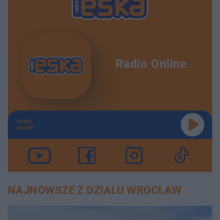
Radio Online
TERAZ
GRAMY
NAJNOWSZE Z DZIAŁU WROCŁAW