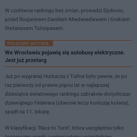
W czołówce rankingu bez zmian, prowadzi Djokovic,
przed Rosjaninem Daniiłem Miedwiediewem i Grekiem
Stefanosem Tsitsipasem.
POLECANY ARTYKUŁ:
We Wrocławiu pojawią się autobusy elektryczne.
Jest już przetarg
Już po wygranej Hurkacza z Tiafoe było pewne, że po
raz pierwszy od prawie pięciu lat w najlepszej
dziesiątce światowego rankingu zabraknie dotychczas
dziewiątego Federera (obecnie leczy kontuzję kolana);
spadł na 11. lokatę.
W klasyfikacji "Race to Turin", która uwzględnia tylko
tegoroczne wyniki i wyłoni ośmiu uczestników