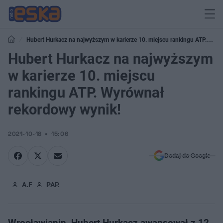
Hubert Hurkacz na najwyższym w karierze 10. miejscu rankingu ATP.
Wyrównał rekordowy wynik!
Hubert Hurkacz na najwyższym
w karierze 10. miejscu
rankingu ATP. Wyrównał
rekordowy wynik!
2021-10-18
15:06
Dodaj do Google
A.F
PAP.
Wrocławianin, Hubert Hurkacz awansował z 12.