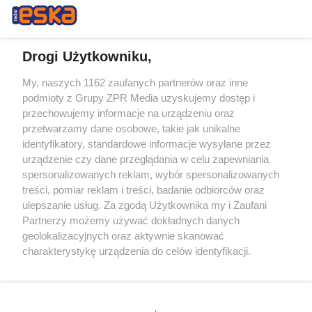
Drogi Użytkowniku,
My, naszych 1162 zaufanych partnerów oraz inne
Żaden utwór zamieszczony w serwisie nie może być powielany i
podmioty z Grupy ZPR Media uzyskujemy dostęp i
rozpowszechniany lub dalej rozpowszechniany w jakikolwiek sposób (w
tym także elektroniczny lub mechaniczny) na jakimkolwiek polu
przechowujemy informacje na urządzeniu oraz
eksploatacji w jakiejkolwiek formie, włącznie z umieszczaniem w
przetwarzamy dane osobowe, takie jak unikalne
Internecie bez pisemnej zgody właściciela praw. Jakiekolwiek użycie lub
identyfikatory, standardowe informacje wysyłane przez
wykorzystanie utworów w całości lub w części z naruszeniem prawa,
tzn. bez właściwej zgody, jest zabronione pod groźbą kary i może być
urządzenie czy dane przeglądania w celu zapewniania
ścigane prawnie.
spersonalizowanych reklam, wybór spersonalizowanych
treści, pomiar reklam i treści, badanie odbiorców oraz
ulepszanie usług. Za zgodą Użytkownika my i Zaufani
Partnerzy możemy używać dokładnych danych
geolokalizacyjnych oraz aktywnie skanować
charakterystykę urządzenia do celów identyfikacji.
Ponieważ cenimy Twoją prywatność, prosimy o zgodę na
O nas
korzystanie z tych technologii poprzez kliknięcie
Informacje prawne
„Akceptuję”. Zgoda jest dobrowolna i zawsze możesz ją