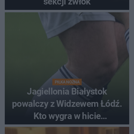
sekcji zwłok
PIŁKA NOŻNA
Jagiellonia Białystok
powalczy z Widzewem Łódź.
Kto wygra w hicie
Ekstraklasy?