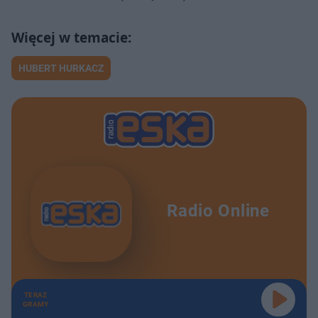
HUBERT HURKACZ
Radio Online
TERAZ
GRAMY