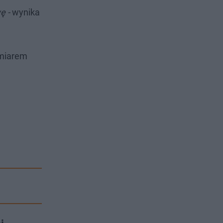
ę -
wynika
amiarem