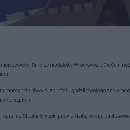
w miejscowości Smolec niedaleko Wrocławia. . Dwóch mę
taku.
wnym momencie chwycił za nóż i ugodził swojego znajomeg
ł do szpitala.
 Karolina Stocka-Mycek, potwierdziła, że sąd zastosow