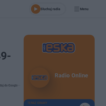
Słuchaj radia
Menu
49-
Radio Online
daj do Google
TERAZ GRAMY