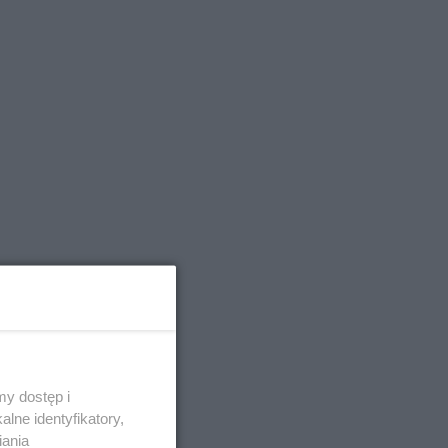
y dostęp i
lne identyfikatory,
iania