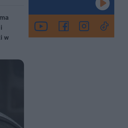
oma
i
i w