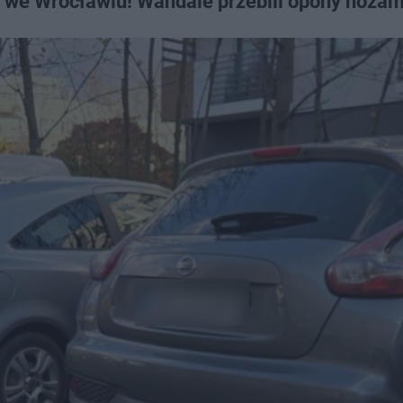
y we Wrocławiu! Wandale przebili opony nożam