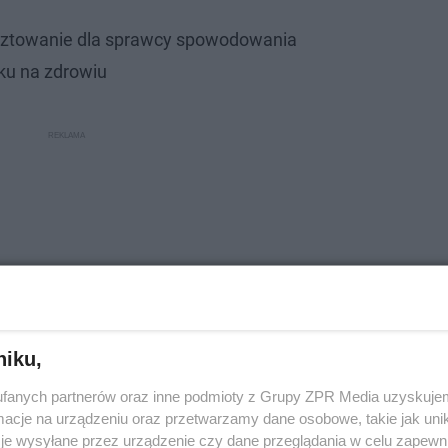
ztowanie dla sprawcy spowodowania
ku na zdrowiu
niku,
fanych partnerów oraz inne podmioty z Grupy ZPR Media uzyskujem
cje na urządzeniu oraz przetwarzamy dane osobowe, takie jak unika
je wysyłane przez urządzenie czy dane przeglądania w celu zapewn