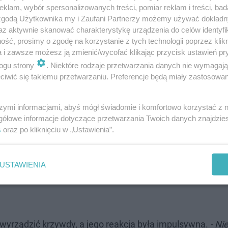
klam, wybór spersonalizowanych treści, pomiar reklam i treści, bad
 zgodą Użytkownika my i Zaufani Partnerzy możemy używać dokład
Środzie Śląskiej, który przychylił się do wniosku prokura
az aktywnie skanować charakterystykę urządzenia do celów identyfi
ść, prosimy o zgodę na korzystanie z tych technologii poprzez klikn
rzanego.
a i zawsze możesz ją zmienić/wycofać klikając przycisk ustawień pr
ogu strony
. Niektóre rodzaje przetwarzania danych nie wymagaj
iwić się takiemu przetwarzaniu. Preferencje będą miały zastosowanie
ł, że sięgnął po nóż.
szymi informacjami, abyś mógł świadomie i komfortowo korzystać z
gółowe informacje dotyczące przetwarzania Twoich danych znajdzi
s
oraz po kliknięciu w „Ustawienia”.
chania w charakterze podejrzanego
znał się do zadania ciosu nożem
USTAWIENIA
wyrządzić krzywdy, a jego reakcja była impulsywna.
- Ni