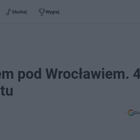
Słuchaj
Wygraj
em pod Wrocławiem. 
ztu
Do