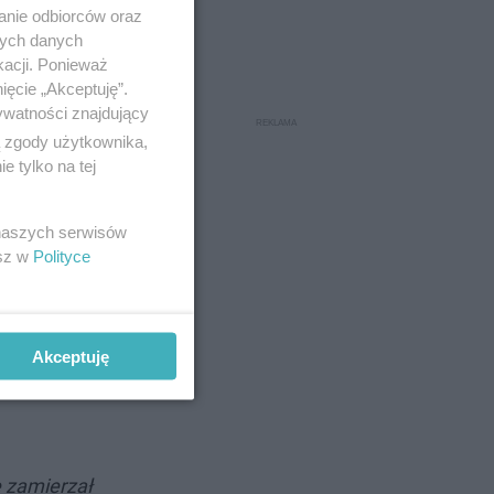
anie odbiorców oraz
nych danych
tury i
kacji. Ponieważ
ięcie „Akceptuję”.
ywatności znajdujący
ą zgody użytkownika,
 tylko na tej
 naszych serwisów
esz w
Polityce
Akceptuję
e zamierzał