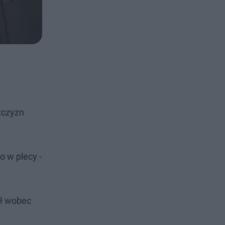
żczyzn
o w plecy -
ał wobec