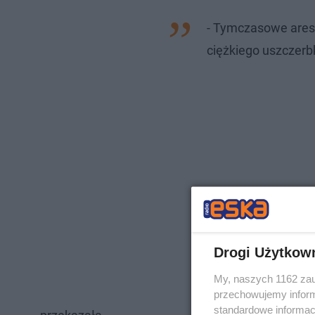
- Tymczasowe ares
ciężkiego uszczerb
Drogi Użytkow
My, naszych 1162 zau
przechowujemy informa
standardowe informac