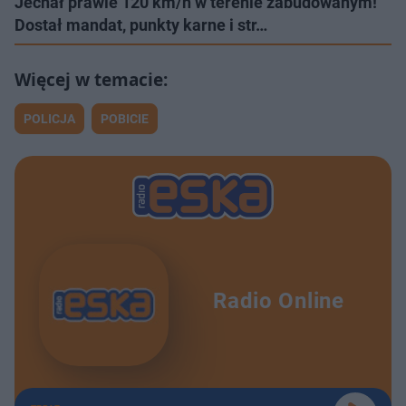
Jechał prawie 120 km/h w terenie zabudowanym!
Dostał mandat, punkty karne i str…
POLICJA
POBICIE
Radio Online