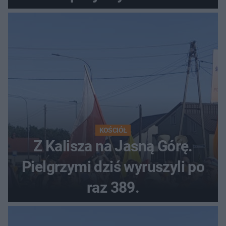
autobusowych
KOŚCIÓŁ
Z Kalisza na Jasną Górę.
Pielgrzymi dziś wyruszyli po
raz 389.