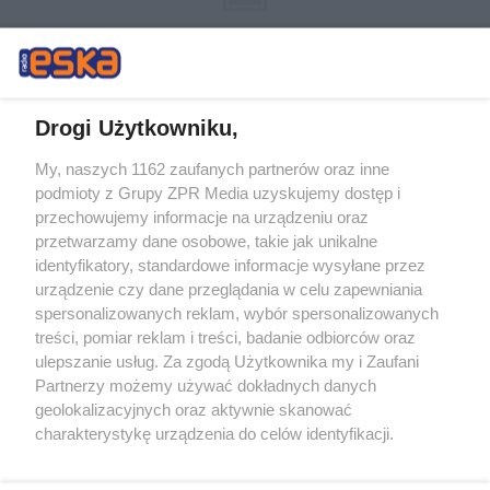
Drogi Użytkowniku,
My, naszych 1162 zaufanych partnerów oraz inne
Żaden utwór zamieszczony w serwisie nie może być powielany i
podmioty z Grupy ZPR Media uzyskujemy dostęp i
rozpowszechniany lub dalej rozpowszechniany w jakikolwiek sposób (w
tym także elektroniczny lub mechaniczny) na jakimkolwiek polu
przechowujemy informacje na urządzeniu oraz
eksploatacji w jakiejkolwiek formie, włącznie z umieszczaniem w
przetwarzamy dane osobowe, takie jak unikalne
Internecie bez pisemnej zgody właściciela praw. Jakiekolwiek użycie lub
identyfikatory, standardowe informacje wysyłane przez
wykorzystanie utworów w całości lub w części z naruszeniem prawa,
tzn. bez właściwej zgody, jest zabronione pod groźbą kary i może być
urządzenie czy dane przeglądania w celu zapewniania
ścigane prawnie.
spersonalizowanych reklam, wybór spersonalizowanych
treści, pomiar reklam i treści, badanie odbiorców oraz
ulepszanie usług. Za zgodą Użytkownika my i Zaufani
Partnerzy możemy używać dokładnych danych
geolokalizacyjnych oraz aktywnie skanować
charakterystykę urządzenia do celów identyfikacji.
Ponieważ cenimy Twoją prywatność, prosimy o zgodę na
O nas
korzystanie z tych technologii poprzez kliknięcie