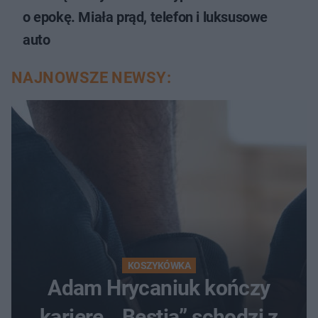
o epokę. Miała prąd, telefon i luksusowe
auto
NAJNOWSZE NEWSY:
KOSZYKÓWKA
Adam Hrycaniuk kończy
karierę. „Bestia” schodzi z