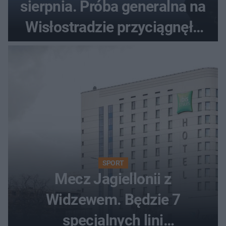
sierpnia. Próba generalna na
Wisłostradzie przyciągnęła
tłumy
SPORT
Mecz Jagiellonii z
Widzewem. Będzie 7
specjalnych lini