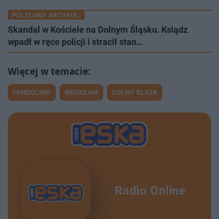
POLECANY ARTYKUŁ:
Skandal w Kościele na Dolnym Śląsku. Ksiądz
wpadł w ręce policji i stracił stan…
PENDOLINO
WROCŁAW
DOLNY ŚLĄSK
Radio Online