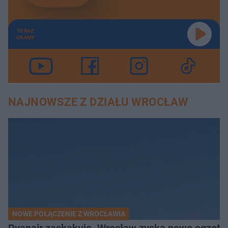
TERAZ
GRAMY
NAJNOWSZE Z DZIAŁU WROCŁAW
NOWE POŁĄCZENIE Z WROCŁAWIA
Ryanair zaskakuje. Wrocław zyska nowe egzoty