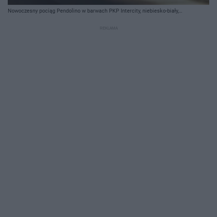
Nowoczesny pociąg Pendolino w barwach PKP Intercity, niebiesko-biały,
jadący po torach. Widok z perspektywy niskiego kąta, podkreślający
dynamikę i szybkość kolei. Zdjęcie ilustruje plany nowych inwestycji
kolejowych, o których można przeczytać na Super Biznes.