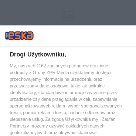
Drogi Użytkowniku,
My, naszych 1162 zaufanych partnerów oraz inne
Żaden utwór zamieszczony w serwisie nie może być powielany i
podmioty z Grupy ZPR Media uzyskujemy dostęp i
rozpowszechniany lub dalej rozpowszechniany w jakikolwiek sposób (w
tym także elektroniczny lub mechaniczny) na jakimkolwiek polu
przechowujemy informacje na urządzeniu oraz
eksploatacji w jakiejkolwiek formie, włącznie z umieszczaniem w Internecie
przetwarzamy dane osobowe, takie jak unikalne
bez pisemnej zgody właściciela praw. Jakiekolwiek użycie lub
wykorzystanie utworów w całości lub w części z naruszeniem prawa, tzn.
identyfikatory, standardowe informacje wysyłane przez
bez właściwej zgody, jest zabronione pod groźbą kary i może być ścigane
urządzenie czy dane przeglądania w celu zapewniania
prawnie.
spersonalizowanych reklam, wybór spersonalizowanych
treści, pomiar reklam i treści, badanie odbiorców oraz
ulepszanie usług. Za zgodą Użytkownika my i Zaufani
Partnerzy możemy używać dokładnych danych
geolokalizacyjnych oraz aktywnie skanować