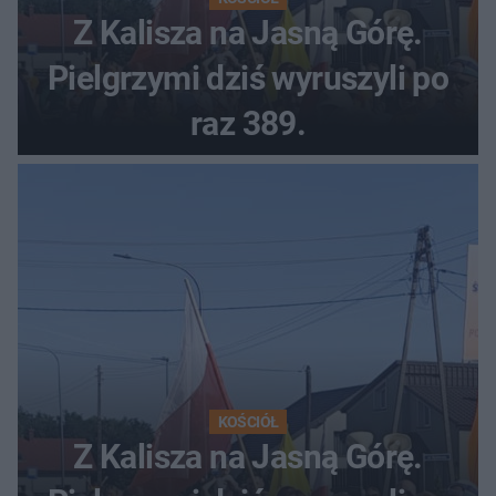
Z Kalisza na Jasną Górę.
Pielgrzymi dziś wyruszyli po
raz 389.
KOŚCIÓŁ
Z Kalisza na Jasną Górę.