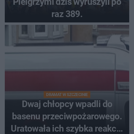
Pielgrzymi dziś wyruszyli po
raz 389.
DRAMAT W SZCZECINIE
Dwaj chłopcy wpadli do
basenu przeciwpożarowego.
Uratowała ich szybka reakcja