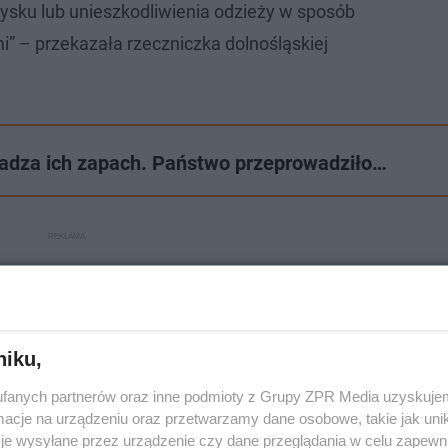
ysku lub unieszkodliwienia odzieży w sposób
i” – przekazała rzeczniczka dolnośląskiej
kadza ich zapach. Państwo przeprowadziło…
niku,
fanych partnerów oraz inne podmioty z Grupy ZPR Media uzyskujem
cje na urządzeniu oraz przetwarzamy dane osobowe, takie jak unika
je wysyłane przez urządzenie czy dane przeglądania w celu zapewn