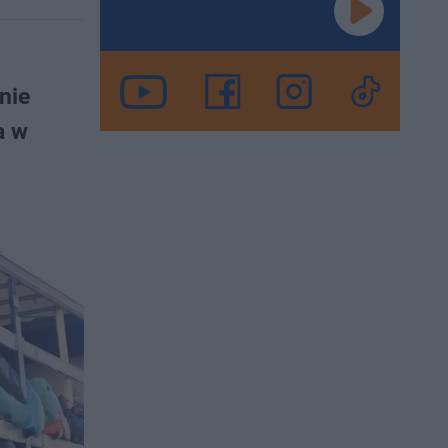
nie
a w