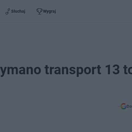
Słuchaj
Wygraj
zymano transport 13 t
Do