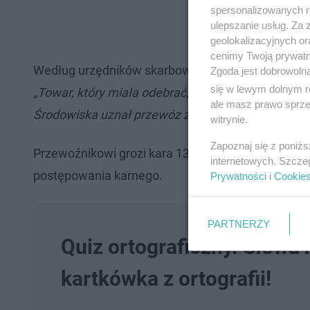
spersonalizowanych re
ulepszanie usług. Za
geolokalizacyjnych or
cenimy Twoją prywatno
Według urzędników skarbowych polska firma, któr
Zgoda jest dobrowoln
się w lewym dolnym r
„Towar, który miała odebrać, był niesortowany i n
ale masz prawo sprzec
Środowiska uznał przewóz za nielegalny” –
podała
witrynie.
Zapoznaj się z poniż
Przewoźnikowi grozi kara 13 tys. zł, a odbiorcy t
internetowych. Szcze
postępowania karnego.
Prywatności
i
Cookie
PARTNERZY
Quiz ortograficzny. Słowa n
kartkówka z ortografii!