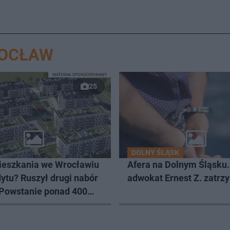
ROCŁAW
MATERIAŁ SPONSOROWANY
25
DOLNY ŚLĄSK
eszkania we Wrocławiu
Afera na Dolnym Śląsku
ytu? Ruszył drugi nabór
adwokat Ernest Z. zatr
 Powstanie ponad 400