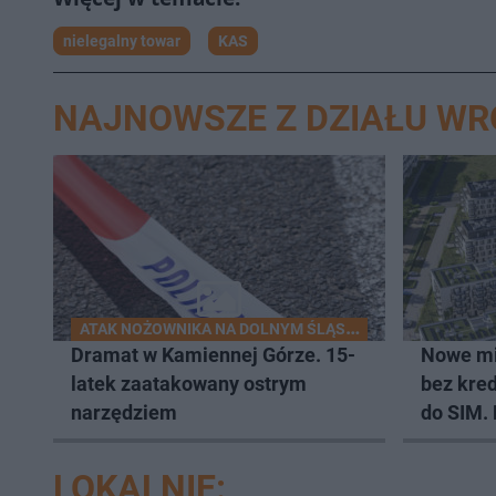
nielegalny towar
KAS
NAJNOWSZE Z DZIAŁU W
ATAK NOŻOWNIKA NA DOLNYM ŚLĄSKU
Dramat w Kamiennej Górze. 15-
Nowe mi
latek zaatakowany ostrym
bez kred
narzędziem
do SIM.
lokali
LOKALNIE: