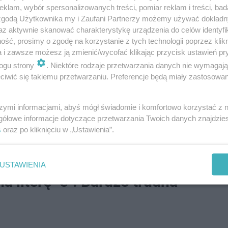
klam, wybór spersonalizowanych treści, pomiar reklam i treści, bad
 zgodą Użytkownika my i Zaufani Partnerzy możemy używać dokład
az aktywnie skanować charakterystykę urządzenia do celów identyfi
ść, prosimy o zgodę na korzystanie z tych technologii poprzez klikn
a miała odebrać towar, zajmuje się handlem odzieżą uż
a i zawsze możesz ją zmienić/wycofać klikając przycisk ustawień pr
ogu strony
. Niektóre rodzaje przetwarzania danych nie wymagaj
ie nadawał się do sprzedaży. Wojewódzki Inspektor Ochro
iwić się takiemu przetwarzaniu. Preferencje będą miały zastosowanie
 Rzeźnicka-Gniadek.
szymi informacjami, abyś mógł świadomie i komfortowo korzystać z
owaru do 500 tys. zł. Naczepę wraz z towarem zajęto do
gółowe informacje dotyczące przetwarzania Twoich danych znajdzi
s
oraz po kliknięciu w „Ustawienia”.
USTAWIENIA
a literę "e". Bardzo trudna