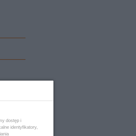
y dostęp i
lne identyfikatory,
iania