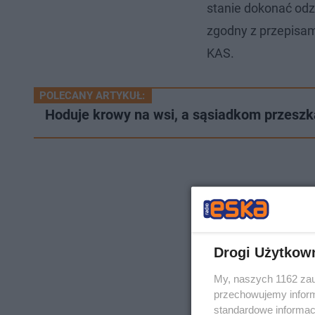
stanie dokonać odz
zgodny z przepisam
KAS.
POLECANY ARTYKUŁ:
Hoduje krowy na wsi, a sąsiadkom przesz
Drogi Użytkow
My, naszych 1162 zau
przechowujemy informa
standardowe informac