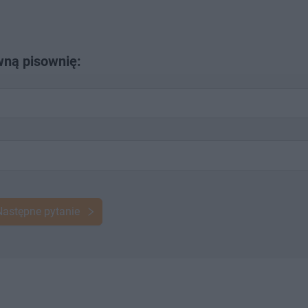
wną pisownię:
Następne pytanie