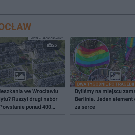
ROCŁAW
MATERIAŁ SPONSOROWANY
25
DWA TYGODNIE PO TRAGEDII
eszkania we Wrocławiu
Byliśmy na miejscu zam
ytu? Ruszył drugi nabór
Berlinie. Jeden element
 Powstanie ponad 400
za serce