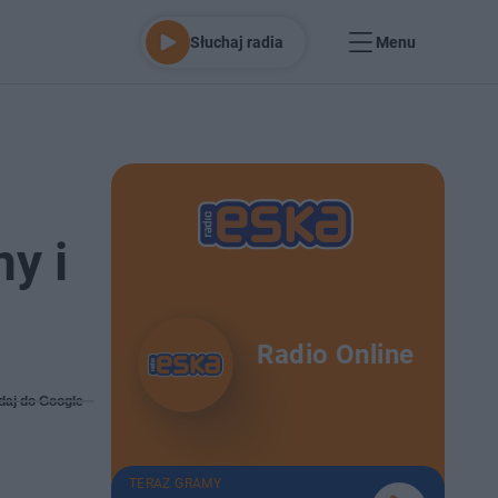
Słuchaj radia
Menu
y i
Radio Online
daj do Google
TERAZ GRAMY