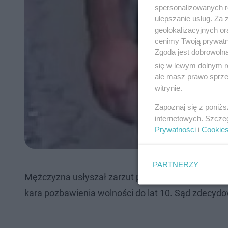
spersonalizowanych re
ulepszanie usług. Za
geolokalizacyjnych or
cenimy Twoją prywatno
Zgoda jest dobrowoln
się w lewym dolnym r
ale masz prawo sprzec
witrynie.
Zapoznaj się z poniż
internetowych. Szcze
Prywatności
i
Cookie
PARTNERZY
Mężczyzna usłyszał zarzut przestępstwa uprawy, w
kara pozbawienia wolności do lat 10. Sąd zdecyd