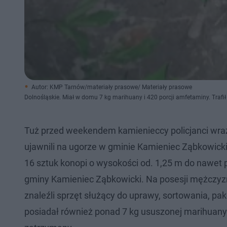
Autor: KMP Tarnów/materiały prasowe/ Materiały prasowe
Dolnośląskie. Miał w domu 7 kg marihuany i 420 porcji amfetaminy. Trafił
Tuż przed weekendem kamienieccy policjanci wraz
ujawnili na ugorze w gminie Kamieniec Ząbkowicki 
16 sztuk konopi o wysokości od. 1,25 m do nawet po
gminy Kamieniec Ząbkowicki. Na posesji mężczyzn
znaleźli sprzęt służący do uprawy, sortowania, pa
posiadał również ponad 7 kg ususzonej marihuany 