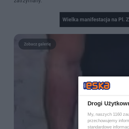
zatrzymany.
Wielka manifestacja na Pl
Drogi Użytkow
My, naszych 1160 zau
przechowujemy informa
standardowe informac