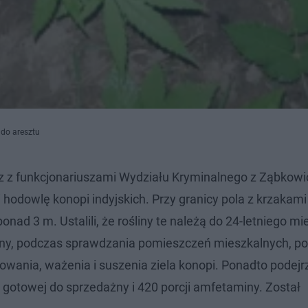
 do aresztu
 z funkcjonariuszami Wydziału Kryminalnego z Ząbkowic
hodowlę konopi indyjskich. Przy granicy pola z krzakami 
nad 3 m. Ustalili, że rośliny te należą do 24-letniego m
y, podczas sprawdzania pomieszczeń mieszkalnych, pol
kowania, ważenia i suszenia ziela konopi. Ponadto podej
gotowej do sprzedażny i 420 porcji amfetaminy. Został