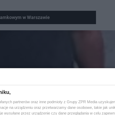
. Zamkowym w Warszawie
niku,
fanych partnerów oraz inne podmioty z Grupy ZPR Media uzyskujem
cje na urządzeniu oraz przetwarzamy dane osobowe, takie jak unika
je wysyłane przez urządzenie czy dane przeglądania w celu zapewn