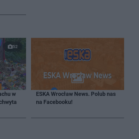
52
achu w
ESKA Wrocław News. Polub nas
 chwyta
na Facebooku!