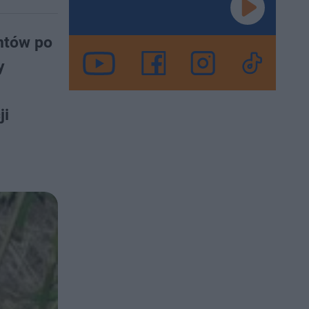
ntów po
y
ji