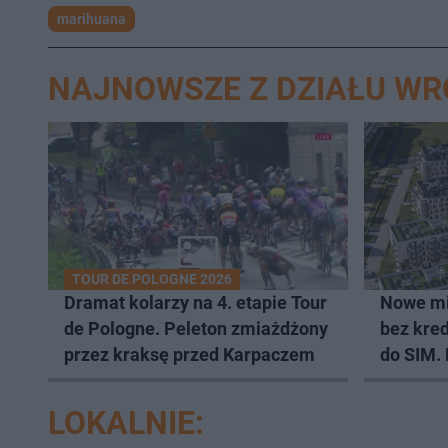
marihuana
NAJNOWSZE Z DZIAŁU W
TOUR DE POLOGNE 2026
Dramat kolarzy na 4. etapie Tour
Nowe mi
de Pologne. Peleton zmiażdżony
bez kred
przez kraksę przed Karpaczem
do SIM.
lokali
LOKALNIE: