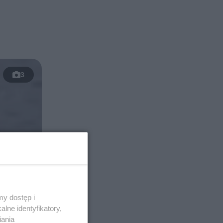
3
y dostęp i
lne identyfikatory,
iania