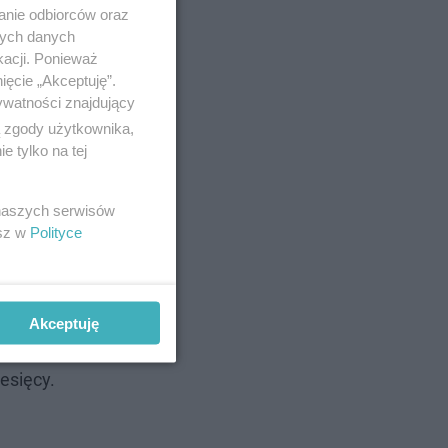
anie odbiorców oraz
nych danych
kacji. Ponieważ
ięcie „Akceptuję”.
ywatności znajdujący
ą zgody użytkownika,
 tylko na tej
 naszych serwisów
esz w
Polityce
Akceptuję
co grozi
esięcy.