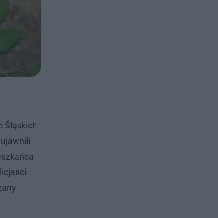
 Śląskich
ujawnili
ieszkańca
icjanci
rzany