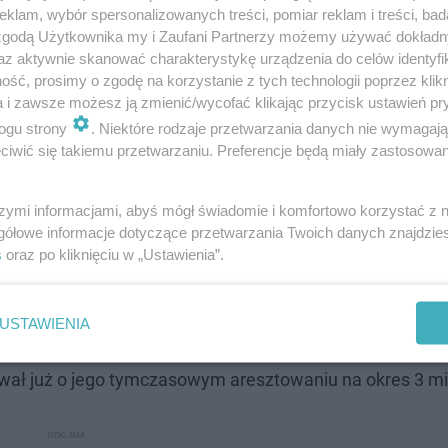
klam, wybór spersonalizowanych treści, pomiar reklam i treści, bad
 zgodą Użytkownika my i Zaufani Partnerzy możemy używać dokład
az aktywnie skanować charakterystykę urządzenia do celów identyfi
ść, prosimy o zgodę na korzystanie z tych technologii poprzez klikn
a i zawsze możesz ją zmienić/wycofać klikając przycisk ustawień pr
ogu strony
. Niektóre rodzaje przetwarzania danych nie wymagaj
iwić się takiemu przetwarzaniu. Preferencje będą miały zastosowanie
szymi informacjami, abyś mógł świadomie i komfortowo korzystać z
gółowe informacje dotyczące przetwarzania Twoich danych znajdzi
s
oraz po kliknięciu w „Ustawienia”.
USTAWIENIA
ytwarzania i posiadania znacznej ilości narkotyków, za 
ował już o jego tymczasowym aresztowaniu na okres 3 mi