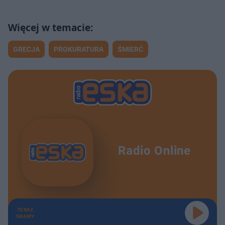
GRECJA
PROKURATURA
ŚMIERĆ
Radio Online
TERAZ
GRAMY