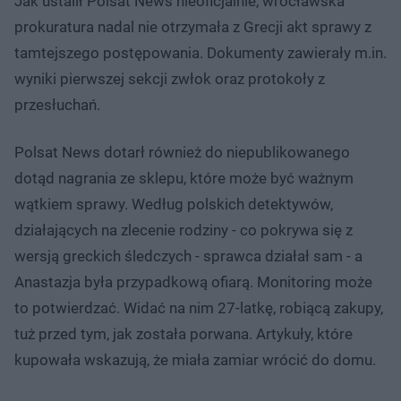
Jak ustalił Polsat News nieoficjalnie, wrocławska
prokuratura nadal nie otrzymała z Grecji akt sprawy z
tamtejszego postępowania. Dokumenty zawierały m.in.
wyniki pierwszej sekcji zwłok oraz protokoły z
przesłuchań.
Polsat News dotarł również do niepublikowanego
dotąd nagrania ze sklepu, które może być ważnym
wątkiem sprawy. Według polskich detektywów,
działających na zlecenie rodziny - co pokrywa się z
wersją greckich śledczych - sprawca działał sam - a
Anastazja była przypadkową ofiarą. Monitoring może
to potwierdzać. Widać na nim 27-latkę, robiącą zakupy,
tuż przed tym, jak została porwana. Artykuły, które
kupowała wskazują, że miała zamiar wrócić do domu.