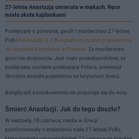
27-letnia Anastazja umierała w mękach. Ręce
miała skute kajdankami
Podejrzany o porwanie, gwałt i morderstwo 27-letniej
Polki
Salahuddin S. z Bangladeszu został przewieziony
do więzienia Korydallos w Pireusie.
Za morderstwo
grozi mu dożywocie. Jest mało prawdopodobne, że
podejrzany zostanie przekazany Polsce, ponieważ
zbrodnia została popełniona na terytorium Grecji.
Banglijczyk konsekwentnie nie przyznaje się do winy.
Śmierć Anastazji. Jak do tego doszło?
W niedzielę, 18 czerwca, media w Grecji
poinformowały o znalezieniu ciała 27-letniej Polki,
która zaginęła we poniedziałek 12 czerwca na greckiej