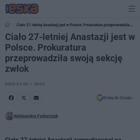
Ciało 27-letniej Anastazji jest w Polsce. Prokuratura przeprowadziła
swoją sekcję zwłok
Ciało 27-letniej Anastazji jest w
Polsce. Prokuratura
przeprowadziła swoją sekcję
zwłok
2023-07-06
15:02
Dodaj do Google
Aleksandra Fedorczuk
Ciało 27-letniej Anastazji zamordowanej na