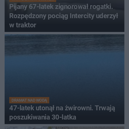
Pijany 67-latek zignorował rogatki.
Rozpędzony pociąg Intercity uderzył
w traktor
DRAMAT NAD WODĄ
47-latek utonął na żwirowni. Trwają
poszukiwania 30-latka