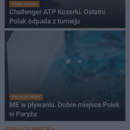
TENIS ZIEMNY
Challenger ATP Kozerki. Ostatni
Polak odpada z turnieju
SKOKI DO WODY
ME w pływaniu. Dobre miejsce Polek
w Paryżu
ZOBACZ WIĘCEJ