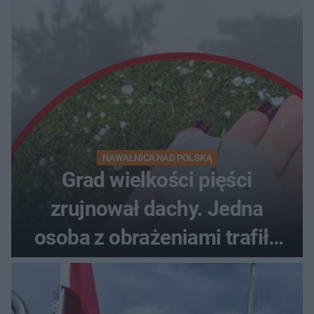
NAWAŁNICA NAD POLSKĄ
Grad wielkości pięści
zrujnował dachy. Jedna
osoba z obrażeniami trafiła
do szpitala