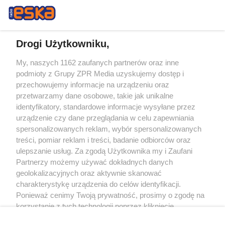
Drogi Użytkowniku,
My, naszych 1162 zaufanych partnerów oraz inne
Żaden utwór zamieszczony w serwisie nie może być powielany i
podmioty z Grupy ZPR Media uzyskujemy dostęp i
rozpowszechniany lub dalej rozpowszechniany w jakikolwiek sposób (w
tym także elektroniczny lub mechaniczny) na jakimkolwiek polu
przechowujemy informacje na urządzeniu oraz
eksploatacji w jakiejkolwiek formie, włącznie z umieszczaniem w Internecie
przetwarzamy dane osobowe, takie jak unikalne
bez pisemnej zgody właściciela praw. Jakiekolwiek użycie lub
identyfikatory, standardowe informacje wysyłane przez
wykorzystanie utworów w całości lub w części z naruszeniem prawa, tzn.
bez właściwej zgody, jest zabronione pod groźbą kary i może być ścigane
urządzenie czy dane przeglądania w celu zapewniania
prawnie.
spersonalizowanych reklam, wybór spersonalizowanych
treści, pomiar reklam i treści, badanie odbiorców oraz
ulepszanie usług. Za zgodą Użytkownika my i Zaufani
Partnerzy możemy używać dokładnych danych
geolokalizacyjnych oraz aktywnie skanować
charakterystykę urządzenia do celów identyfikacji.
Ponieważ cenimy Twoją prywatność, prosimy o zgodę na
O nas
korzystanie z tych technologii poprzez kliknięcie
Informacje prawne
„Akceptuję”. Zgoda jest dobrowolna i zawsze możesz ją