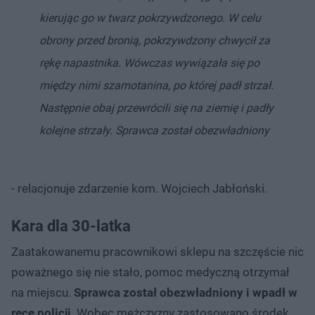
kierując go w twarz pokrzywdzonego. W celu
obrony przed bronią, pokrzywdzony chwycił za
rękę napastnika. Wówczas wywiązała się po
między nimi szamotanina, po której padł strzał.
Następnie obaj przewrócili się na ziemię i padły
kolejne strzały. Sprawca został obezwładniony
- relacjonuje zdarzenie kom. Wojciech Jabłoński.
Kara dla 30-latka
Zaatakowanemu pracownikowi sklepu na szczęście nic
poważnego się nie stało, pomoc medyczną otrzymał
na miejscu.
Sprawca został obezwładniony i wpadł w
ręce policji
. Wobec mężczyzny zastosowano środek