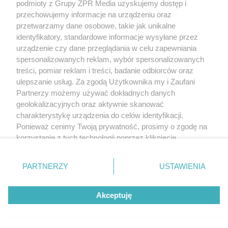
podmioty z Grupy ZPR Media uzyskujemy dostęp i
przechowujemy informacje na urządzeniu oraz
przetwarzamy dane osobowe, takie jak unikalne
Żaden utwór zamieszczony w serwisie nie może być powielany i
rozpowszechniany lub dalej rozpowszechniany w jakikolwiek sposób (w
identyfikatory, standardowe informacje wysyłane przez
tym także elektroniczny lub mechaniczny) na jakimkolwiek polu
urządzenie czy dane przeglądania w celu zapewniania
eksploatacji w jakiejkolwiek formie, włącznie z umieszczaniem w Internecie
spersonalizowanych reklam, wybór spersonalizowanych
bez pisemnej zgody właściciela praw. Jakiekolwiek użycie lub
wykorzystanie utworów w całości lub w części z naruszeniem prawa, tzn.
treści, pomiar reklam i treści, badanie odbiorców oraz
bez właściwej zgody, jest zabronione pod groźbą kary i może być ścigane
ulepszanie usług. Za zgodą Użytkownika my i Zaufani
prawnie.
Partnerzy możemy używać dokładnych danych
geolokalizacyjnych oraz aktywnie skanować
charakterystykę urządzenia do celów identyfikacji.
Ponieważ cenimy Twoją prywatność, prosimy o zgodę na
korzystanie z tych technologii poprzez kliknięcie
„Akceptuję”. Zgoda jest dobrowolna i zawsze możesz ją
O nas
zmienić/wycofać klikając przycisk ustawień prywatności
PARTNERZY
USTAWIENIA
znajdujący się w lewym dolnym rogu strony
. Niektóre
Informacje prawne
rodzaje przetwarzania danych nie wymagają zgody
Akceptuję
użytkownika, ale masz prawo sprzeciwić się takiemu
Nasze serwisy
przetwarzaniu. Preferencje będą miały zastosowanie tylko
© 2026 Grupa ZPR Media
na tej witrynie.