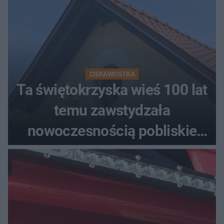
CIEKAWOSTKA
Ta świętokrzyska wieś 100 lat
temu zawstydzała
nowoczesnością pobliskie
miasta. Prąd, telefon i
luksusowa auta