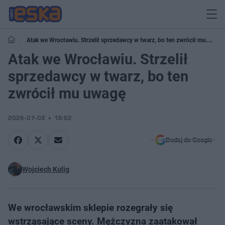
Atak we Wrocławiu. Strzelił sprzedawcy w twarz, bo ten zwrócił mu
uwagę
Atak we Wrocławiu. Strzelił
sprzedawcy w twarz, bo ten
zwrócił mu uwagę
2026-07-03
13:52
Dodaj do Google
Wojciech Kulig
We wrocławskim sklepie rozegrały się
wstrząsające sceny. Mężczyzna zaatakował