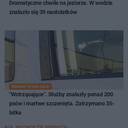
Dramatyczne chwile na jeziorze. W wodzie
znalazło się 39 nastolatków
DRAMAT W KIELCACH
"Wstrząsające". Służby znalazły ponad 200
psów i martwe szczenięta. Zatrzymano 35-
latka
NAJNOWSZE NEWSY: