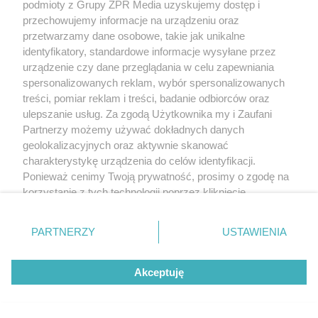
podmioty z Grupy ZPR Media uzyskujemy dostęp i
przechowujemy informacje na urządzeniu oraz
ZOBACZ WIĘCEJ
przetwarzamy dane osobowe, takie jak unikalne
identyfikatory, standardowe informacje wysyłane przez
urządzenie czy dane przeglądania w celu zapewniania
spersonalizowanych reklam, wybór spersonalizowanych
treści, pomiar reklam i treści, badanie odbiorców oraz
ulepszanie usług. Za zgodą Użytkownika my i Zaufani
Partnerzy możemy używać dokładnych danych
geolokalizacyjnych oraz aktywnie skanować
charakterystykę urządzenia do celów identyfikacji.
Ponieważ cenimy Twoją prywatność, prosimy o zgodę na
korzystanie z tych technologii poprzez kliknięcie
„Akceptuję”. Zgoda jest dobrowolna i zawsze możesz ją
zmienić/wycofać klikając przycisk ustawień prywatności
PARTNERZY
USTAWIENIA
znajdujący się w lewym dolnym rogu strony
. Niektóre
rodzaje przetwarzania danych nie wymagają zgody
Akceptuję
użytkownika, ale masz prawo sprzeciwić się takiemu
przetwarzaniu. Preferencje będą miały zastosowanie tylko
na tej witrynie.