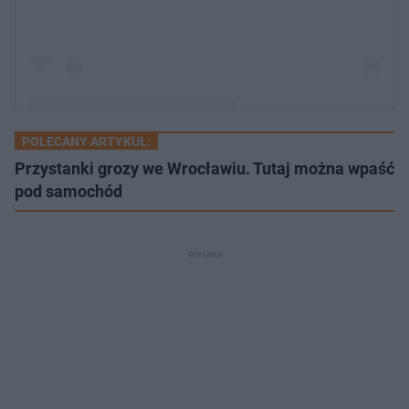
POLECANY ARTYKUŁ:
Post udostępniony przez Krzysztof Rutkowski
Przystanki grozy we Wrocławiu. Tutaj można wpaść
pod samochód
(@detektywkrzysztofrutkowski)