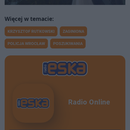
KRZYSZTOF RUTKOWSKI
ZAGINIONA
POLICJA WROCŁAW
POSZUKIWANIA
Radio Online