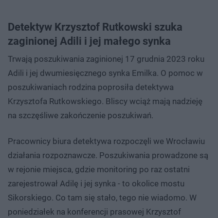
Detektyw Krzysztof Rutkowski szuka
zaginionej Adili i jej małego synka
Trwają poszukiwania zaginionej 17 grudnia 2023 roku
Adili i jej dwumiesięcznego synka Emilka. O pomoc w
poszukiwaniach rodzina poprosiła detektywa
Krzysztofa Rutkowskiego. Bliscy wciąż mają nadzieję
na szczęśliwe zakończenie poszukiwań.
Pracownicy biura detektywa rozpoczęli we Wrocławiu
działania rozpoznawcze. Poszukiwania prowadzone są
w rejonie miejsca, gdzie monitoring po raz ostatni
zarejestrował Adilę i jej synka - to okolice mostu
Sikorskiego. Co tam się stało, tego nie wiadomo. W
poniedziałek na konferencji prasowej Krzysztof