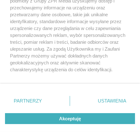
podmioty z Grupy ZPR Media uzyskujemy dostęp i
przechowujemy informacje na urządzeniu oraz
przetwarzamy dane osobowe, takie jak unikalne
identyfikatory, standardowe informacje wysyłane przez
urządzenie czy dane przeglądania w celu zapewniania
spersonalizowanych reklam, wybór spersonalizowanych
SPRZĄTANIE
treści, pomiar reklam i treści, badanie odbiorców oraz
Wlej do wiadra przed myciem
ulepszanie usług. Za zgodą Użytkownika my i Zaufani
Partnerzy możemy używać dokładnych danych
podłogi. Przez kilka dni w
geolokalizacyjnych oraz aktywnie skanować
charakterystykę urządzenia do celów identyfikacji.
domu będzie pachniało jak w
Ponieważ cenimy Twoją prywatność, prosimy o zgodę na
korzystanie z tych technologii poprzez kliknięcie
hotelu
„Akceptuję”. Zgoda jest dobrowolna i zawsze możesz ją
zmienić/wycofać klikając przycisk ustawień prywatności
PARTNERZY
USTAWIENIA
znajdujący się w lewym dolnym rogu strony
. Niektóre
rodzaje przetwarzania danych nie wymagają zgody
Akceptuję
użytkownika, ale masz prawo sprzeciwić się takiemu
przetwarzaniu. Preferencje będą miały zastosowanie tylko
na tej witrynie.