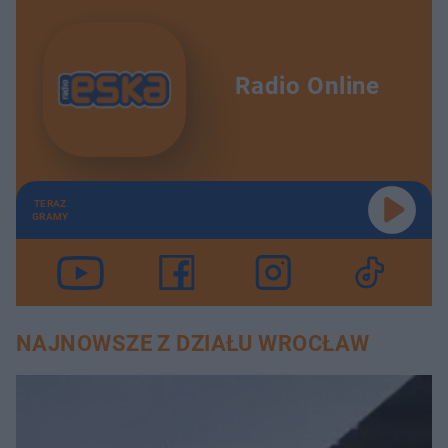
Radio Online
TERAZ
GRAMY
NAJNOWSZE Z DZIAŁU WROCŁAW