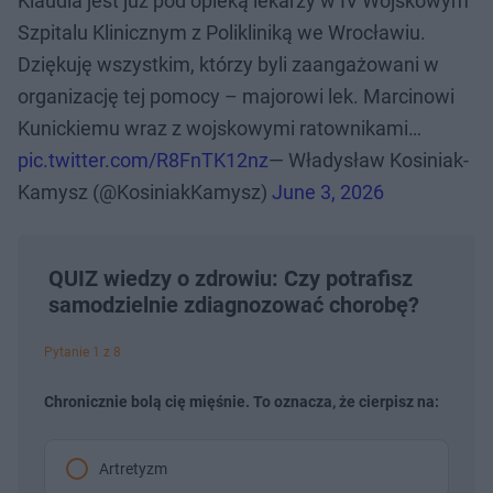
Klaudia jest już pod opieką lekarzy w IV Wojskowym
Szpitalu Klinicznym z Polikliniką we Wrocławiu.
Dziękuję wszystkim, którzy byli zaangażowani w
organizację tej pomocy – majorowi lek. Marcinowi
Kunickiemu wraz z wojskowymi ratownikami…
pic.twitter.com/R8FnTK12nz
— Władysław Kosiniak-
Kamysz (@KosiniakKamysz)
June 3, 2026
QUIZ wiedzy o zdrowiu: Czy potrafisz
samodzielnie zdiagnozować chorobę?
Pytanie 1 z 8
Chronicznie bolą cię mięśnie. To oznacza, że cierpisz na:
Artretyzm