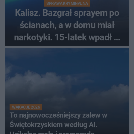
SPRAWA KRYMINALNA
Kalisz. Bazgrał sprayem po
ścianach, a w domu miał
narkotyki. 15-latek wpadł w
ręce policjantów
WAKACJE 2026
To najnowocześniejszy zalew w
Świętokrzyskiem według AI.