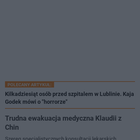
POLECANY ARTYKUŁ:
Kilkadziesiąt osób przed szpitalem w Lublinie. Kaja
Godek mówi o "horrorze"
Trudna ewakuacja medyczna Klaudii z
Chin
Szereg specjalistycznych konsultacji lekarskich