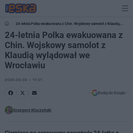
24-letnia Polka ewakuowana z Chin. Wojskowy samolot z Klaudią
wylądował we Wrocławiu
24-letnia Polka ewakuowana z
Chin. Wojskowy samolot z
Klaudią wylądował we
Wrocławiu
2026-06-03
17:21
Dodaj do Google
Grzegorz Kluczyński
Cierpiąca na agresywny nowotwór 24-latka z