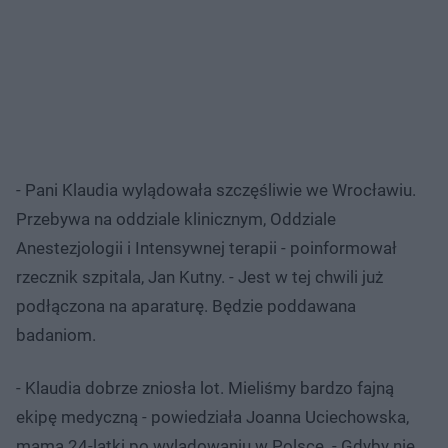
- Pani Klaudia wylądowała szczęśliwie we Wrocławiu.
Przebywa na oddziale klinicznym, Oddziale
Anestezjologii i Intensywnej terapii - poinformował
rzecznik szpitala, Jan Kutny. - Jest w tej chwili już
podłączona na aparaturę. Będzie poddawana
badaniom.
- Klaudia dobrze zniosła lot. Mieliśmy bardzo fajną
ekipę medyczną - powiedziała Joanna Uciechowska,
mama 24-latki po wylądowaniu w Polsce. - Gdyby nie