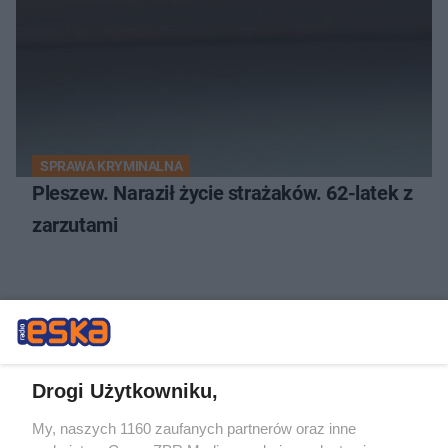
SPRAWA KRYMINALNA
Pleszew. Naraził życie strażaków. 62-latek z
zarzutami
NAJNOWSZE NEWSY:
Drogi Użytkowniku,
My, naszych 1160 zaufanych partnerów oraz inne