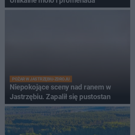
Unikalne molo i promenada
POŻAR W JASTRZĘBIU-ZDROJU
Niepokojące sceny nad ranem w
Jastrzębiu. Zapalił się pustostan