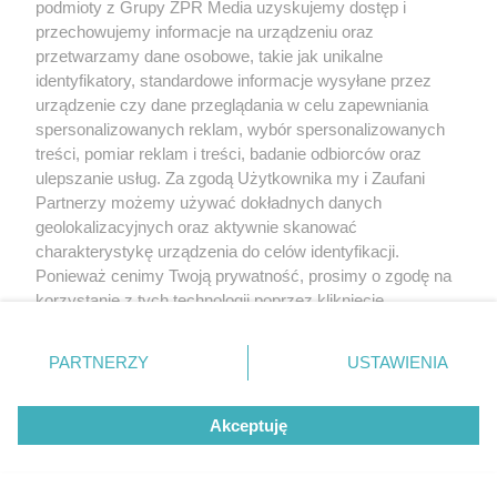
podmioty z Grupy ZPR Media uzyskujemy dostęp i
przechowujemy informacje na urządzeniu oraz
przetwarzamy dane osobowe, takie jak unikalne
identyfikatory, standardowe informacje wysyłane przez
urządzenie czy dane przeglądania w celu zapewniania
spersonalizowanych reklam, wybór spersonalizowanych
treści, pomiar reklam i treści, badanie odbiorców oraz
ulepszanie usług. Za zgodą Użytkownika my i Zaufani
Partnerzy możemy używać dokładnych danych
geolokalizacyjnych oraz aktywnie skanować
charakterystykę urządzenia do celów identyfikacji.
Ponieważ cenimy Twoją prywatność, prosimy o zgodę na
korzystanie z tych technologii poprzez kliknięcie
„Akceptuję”. Zgoda jest dobrowolna i zawsze możesz ją
zmienić/wycofać klikając przycisk ustawień prywatności
PARTNERZY
USTAWIENIA
znajdujący się w lewym dolnym rogu strony
. Niektóre
rodzaje przetwarzania danych nie wymagają zgody
Akceptuję
użytkownika, ale masz prawo sprzeciwić się takiemu
przetwarzaniu. Preferencje będą miały zastosowanie tylko
na tej witrynie.