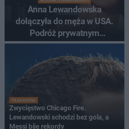
RODZINA LEWANDOWSKICH
Anna Lewandowska
dołączyła do męża w USA.
Podróż prywatnym
odrzutowcem to dopiero
początek!
PIŁKA NOŻNA
Zwycięstwo Chicago Fire.
Lewandowski schodzi bez gola, a
Messi bije rekordy