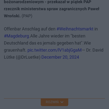
bożonarodzeniowym - przekazał w piątek PAP
rzecznik ministerstwa spraw zagranicznych Paweł
Wroński.
(PAP)
Offenbar Anschlag auf den
#Weihnachtsmarkt
in
#Magdeburg
.Alle Jahre wieder im "besten
Deutschland das es jemals gegeben hat".Wie
grauenhaft.
pic.twitter.com/lV1abjGgaM
— Dr. David
Lütke (@DrLuetke)
December 20, 2024
ROZWIŃ