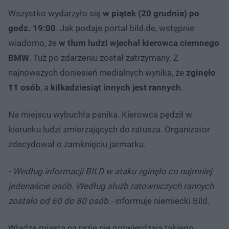
Wszystko wydarzyło się
w piątek (20 grudnia) po
godz. 19:00
. Jak podaje portal bild.de, wstępnie
wiadomo, że
w tłum ludzi wjechał kierowca ciemnego
BMW
. Tuż po zdarzeniu został zatrzymany. Z
najnowszych doniesień medialnych wynika, że
zginęło
11 osób
, a
kilkadziesiąt innych jest rannych
.
Na miejscu wybuchła panika. Kierowca pędził w
kierunku ludzi zmierzających do ratusza. Organizator
zdecydował o zamknięciu jarmarku.
- Według informacji BILD w ataku zginęło co najmniej
jedenaście osób. Według służb ratowniczych rannych
zostało od 60 do 80 osób.-
informuje niemiecki Bild.
Władze miasta na razie nie potwierdzają takiego