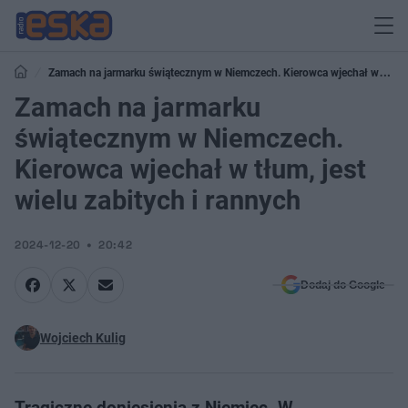
Zamach na jarmarku świątecznym w Niemczech. Kierowca wjechał w
tłum, jest wielu zabitych i rannych
Zamach na jarmarku
świątecznym w Niemczech.
Kierowca wjechał w tłum, jest
wielu zabitych i rannych
2024-12-20
20:42
Dodaj do Google
Wojciech Kulig
Tragiczne doniesienia z Niemiec. W