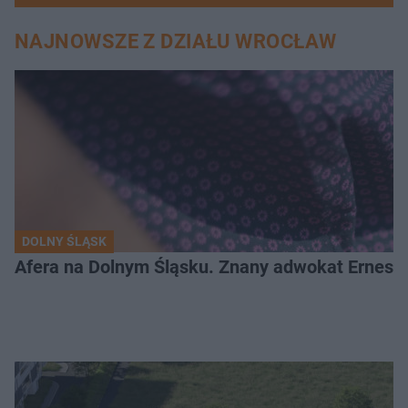
NAJNOWSZE Z DZIAŁU WROCŁAW
DOLNY ŚLĄSK
Afera na Dolnym Śląsku. Znany adwokat Ernest 