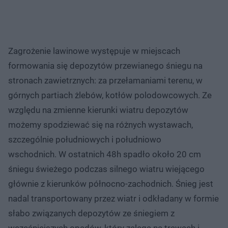
Zagrożenie lawinowe występuje w miejscach
formowania się depozytów przewianego śniegu na
stronach zawietrznych: za przełamaniami terenu, w
górnych partiach żlebów, kotłów polodowcowych. Ze
względu na zmienne kierunki wiatru depozytów
możemy spodziewać się na różnych wystawach,
szczególnie południowych i południowo
wschodnich. W ostatnich 48h spadło około 20 cm
śniegu świeżego podczas silnego wiatru wiejącego
głównie z kierunków północno-zachodnich. Śnieg jest
nadal transportowany przez wiatr i odkładany w formie
słabo związanych depozytów ze śniegiem z
wcześniejszych opadów, który zalega na trawach i