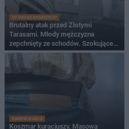
CO TAM SIĘ WYDARZYŁO?
Brutalny atak przed Złotymi
Tarasami. Młody mężczyzna
zepchnięty ze schodów. Szokujące
nagranie krąży po sieci
SANEPID W AKCJI
Koszmar kuracjuszy. Masowa