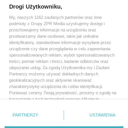
Drogi Użytkowniku,
My, naszych 1162 zaufanych partnerów oraz inne
Żaden utwór zamieszczony w serwisie nie może być powielany i
podmioty z Grupy ZPR Media uzyskujemy dostęp i
rozpowszechniany lub dalej rozpowszechniany w jakikolwiek sposób (w
tym także elektroniczny lub mechaniczny) na jakimkolwiek polu
przechowujemy informacje na urządzeniu oraz
eksploatacji w jakiejkolwiek formie, włącznie z umieszczaniem w Internecie
przetwarzamy dane osobowe, takie jak unikalne
bez pisemnej zgody właściciela praw. Jakiekolwiek użycie lub
identyfikatory, standardowe informacje wysyłane przez
wykorzystanie utworów w całości lub w części z naruszeniem prawa, tzn.
bez właściwej zgody, jest zabronione pod groźbą kary i może być ścigane
urządzenie czy dane przeglądania w celu zapewniania
prawnie.
spersonalizowanych reklam, wybór spersonalizowanych
treści, pomiar reklam i treści, badanie odbiorców oraz
ulepszanie usług. Za zgodą Użytkownika my i Zaufani
Partnerzy możemy używać dokładnych danych
geolokalizacyjnych oraz aktywnie skanować
charakterystykę urządzenia do celów identyfikacji.
Ponieważ cenimy Twoją prywatność, prosimy o zgodę na
O nas
korzystanie z tych technologii poprzez kliknięcie
Informacje prawne
„Akceptuję”. Zgoda jest dobrowolna i zawsze możesz ją
zmienić/wycofać klikając przycisk ustawień prywatności
Nasze serwisy
PARTNERZY
USTAWIENIA
znajdujący się w lewym dolnym rogu strony
. Niektóre
rodzaje przetwarzania danych nie wymagają zgody
© 2026 Grupa ZPR Media