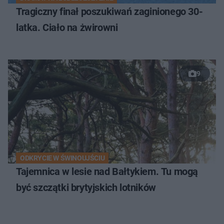
Tragiczny finał poszukiwań zaginionego 30-
latka. Ciało na żwirowni
9
ODKRYCIE W ŚWINOUJŚCIU
Tajemnica w lesie nad Bałtykiem. Tu mogą
być szczątki brytyjskich lotników