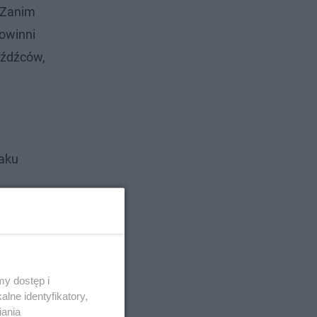
. Zanim
powinni
eźdźców,
raku
y dostęp i
lne identyfikatory,
iania