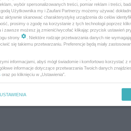
klam, wybór spersonalizowanych treści, pomiar reklam i treści, bad
 zgodą Użytkownika my i Zaufani Partnerzy możemy używać dokład
az aktywnie skanować charakterystykę urządzenia do celów identyfi
ść, prosimy o zgodę na korzystanie z tych technologii poprzez klikn
a i zawsze możesz ją zmienić/wycofać klikając przycisk ustawień pr
ogu strony
. Niektóre rodzaje przetwarzania danych nie wymagaj
iwić się takiemu przetwarzaniu. Preferencje będą miały zastosowanie
zcze raz karać, przy zderzeniu samochodu z
 osoby jak widać na filmie, równa się to sile
szymi informacjami, abyś mógł świadomie i komfortowo korzystać z
gółowe informacje dotyczące przetwarzania Twoich danych znajdzi
ubra etc. Widać jakie są skutki po takich
s
oraz po kliknięciu w „Ustawienia”.
stu tragedia. Dlaczego instruktor i jeździec
oruszać się po drogach nie mają kamizelek
USTAWIENIA
jakichś świateł impulsowych?”