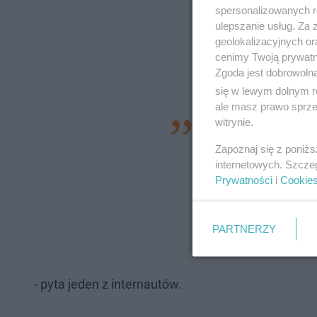
spersonalizowanych re
ulepszanie usług. Za
geolokalizacyjnych or
cenimy Twoją prywatno
Zgoda jest dobrowoln
się w lewym dolnym r
ale masz prawo sprzec
witrynie.
„Karać, karać i jes
koniem do tego dwie
Zapoznaj się z poniż
internetowych. Szcze
wjechania w łosia ż
Prywatności
i
Cookie
incydentach, po pro
wiedząc, że będą p
PARTNERZY
odblaskowych, czy 
- pyta jeden z internautów.