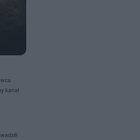
owca
ny kanał
wadzili