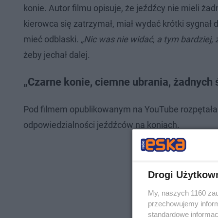
konie. Autor filmu opisuje, że jeźdźcy nie mieli ż
kierowca się zatrzymał, miał wydać krótki sygnał
mieć odblaski.
„Nic was nie widać, a tym bardziej, 
żeby jechał dalej.
„Czarne konie, ciemne ubrania, żadnych ś
Pod filmem opublikowanym na YouTube rozpętała s
odpowiedzialności jeźdźców na koniach.
Drogi Użytkow
My, naszych 1160 zau
przechowujemy informa
standardowe informac