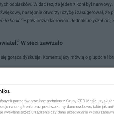
adnych odblasków. Widać też, że jeden z koni był nerwowy
 dźwiękowy, następnie otworzył szybę i zasugerował, że 
że to konie” –
powiedział kierowca. Jednak usłyszał od j
wiateł.” W sieci zawrzało
ię gorąca dyskusja. Komentujący mówią o głupocie i b
niku,
fanych partnerów oraz inne podmioty z Grupy ZPR Media uzyskujem
cje na urządzeniu oraz przetwarzamy dane osobowe, takie jak unika
je wysyłane przez urządzenie czy dane przeglądania w celu zapewn