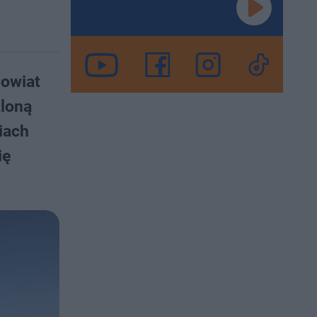
powiat
tloną
iach
ię