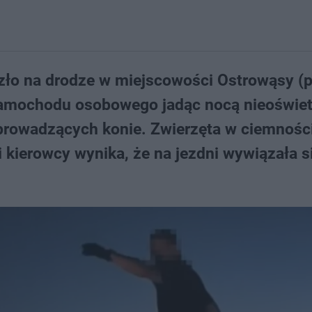
szło na drodze w miejscowości Ostrowąsy (
 samochodu osobowego jadąc nocą nieoświe
 prowadzących konie. Zwierzęta w ciemnośc
cji kierowcy wynika, że na jezdni wywiązała s