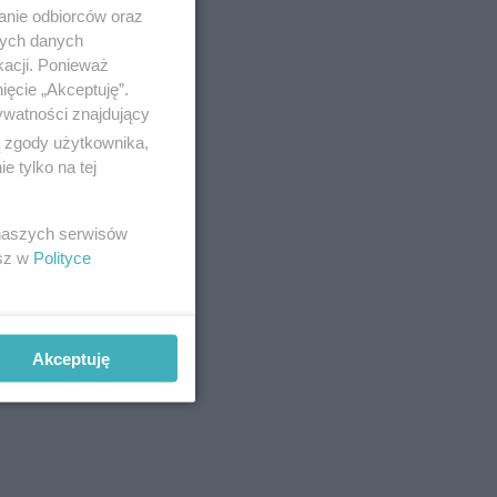
anie odbiorców oraz
nych danych
kacji. Ponieważ
ięcie „Akceptuję”.
ywatności znajdujący
ą zgody użytkownika,
 tylko na tej
 naszych serwisów
esz w
Polityce
Akceptuję