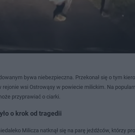
owanym bywa niebezpieczna. Przekonał się o tym kier
ejonie wsi Ostrowąsy w powiecie milickim. Na popular
może przyprawiać o ciarki.
ło o krok od tragedii
edaleko Milicza natknął się na parę jeźdźców, którzy pro