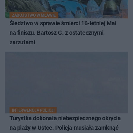
ZABÓJSTWO W MŁAWIE
Śledztwo w sprawie śmierci 16-letniej Mai
na finiszu. Bartosz G. z ostatecznymi
zarzutami
INTERWENCJA POLICJI
Turystka dokonała niebezpiecznego okrycia
na plaży w Ustce. Policja musiała zamknąć