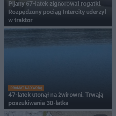
Pijany 67-latek zignorował rogatki.
Rozpędzony pociąg Intercity uderzył
w traktor
DRAMAT NAD WODĄ
47-latek utonął na żwirowni. Trwają
poszukiwania 30-latka