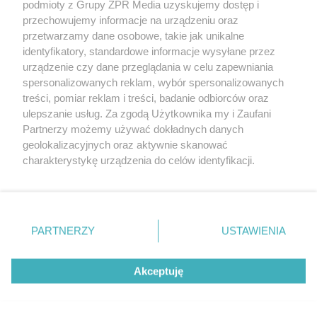
podmioty z Grupy ZPR Media uzyskujemy dostęp i
rozpowszechniany lub dalej rozpowszechniany w jakikolwiek sposób (w
tym także elektroniczny lub mechaniczny) na jakimkolwiek polu
przechowujemy informacje na urządzeniu oraz
eksploatacji w jakiejkolwiek formie, włącznie z umieszczaniem w
przetwarzamy dane osobowe, takie jak unikalne
Internecie bez pisemnej zgody właściciela praw. Jakiekolwiek użycie lub
identyfikatory, standardowe informacje wysyłane przez
wykorzystanie utworów w całości lub w części z naruszeniem prawa,
tzn. bez właściwej zgody, jest zabronione pod groźbą kary i może być
urządzenie czy dane przeglądania w celu zapewniania
ścigane prawnie.
spersonalizowanych reklam, wybór spersonalizowanych
treści, pomiar reklam i treści, badanie odbiorców oraz
ulepszanie usług. Za zgodą Użytkownika my i Zaufani
Partnerzy możemy używać dokładnych danych
geolokalizacyjnych oraz aktywnie skanować
charakterystykę urządzenia do celów identyfikacji.
Ponieważ cenimy Twoją prywatność, prosimy o zgodę na
O nas
korzystanie z tych technologii poprzez kliknięcie
Informacje prawne
„Akceptuję”. Zgoda jest dobrowolna i zawsze możesz ją
zmienić/wycofać klikając przycisk ustawień prywatności
PARTNERZY
USTAWIENIA
Nasze serwisy
znajdujący się w lewym dolnym rogu strony
. Niektóre
rodzaje przetwarzania danych nie wymagają zgody
© 2026 Grupa ZPR Media
Akceptuję
użytkownika, ale masz prawo sprzeciwić się takiemu
przetwarzaniu. Preferencje będą miały zastosowanie tylko
na tej witrynie.