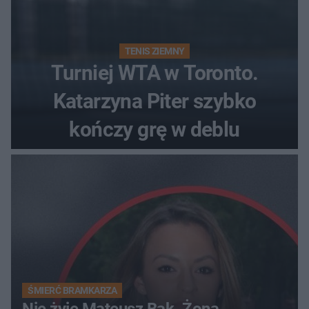
TENIS ZIEMNY
Turniej WTA w Toronto.
Katarzyna Piter szybko
kończy grę w deblu
ŚMIERĆ BRAMKARZA
Nie żyje Mateusz Bąk. Żona