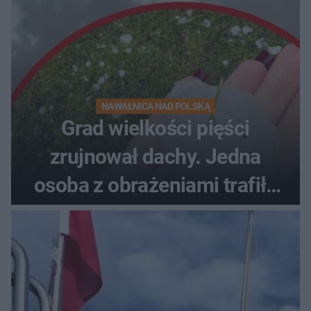
NAWAŁNICA NAD POLSKĄ
Grad wielkości pięści
zrujnował dachy. Jedna
osoba z obrażeniami trafiła
do szpitala