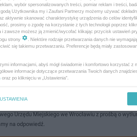
klam, wybór spersonalizowanych treści, pomiar reklam i treści, bad
 zgodą Użytkownika my i Zaufani Partnerzy możemy używać dokład
az aktywnie skanować charakterystykę urządzenia do celów identyfi
owej NŻ nie ma możliwości przejazdu na lewy pas w busp
ść, prosimy o zgodę na korzystanie z tych technologii poprzez klikn
a i zawsze możesz ją zmienić/wycofać klikając przycisk ustawień pr
ażerce MPK.
ogu strony
. Niektóre rodzaje przetwarzania danych nie wymagaj
iwić się takiemu przetwarzaniu. Preferencje będą miały zastosowanie
niu przez linię ciągłą mogą otrzymać mandat, a w chwili 
owiada pasażerce biuro obsługi pasażera MPK, które prze
szymi informacjami, abyś mógł świadomie i komfortowo korzystać z
ie może winić kierowców za to, że się nie zatrzymują.
gółowe informacje dotyczące przetwarzania Twoich danych znajdzi
s
oraz po kliknięciu w „Ustawienia”.
k, ale to chyba przekracza ich możliwości… -
komentują w
USTAWIENIA
sowego Urzędu Miejskiego we Wrocławiu z prośbą o wytł
kamy na odpowiedź.