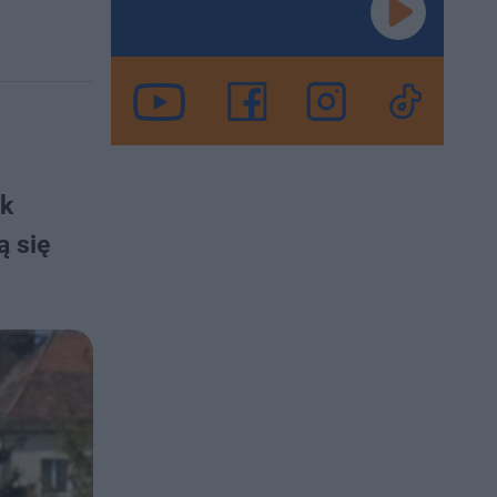
ek
ą się