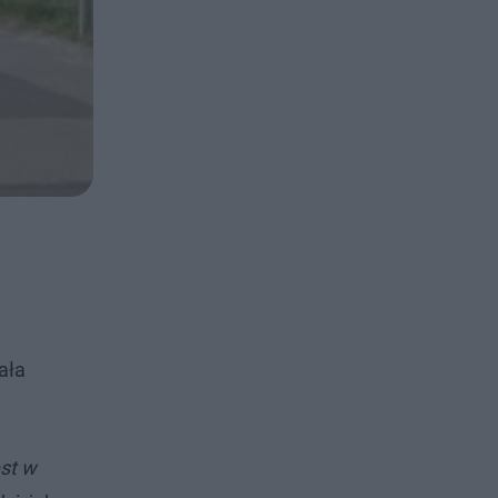
ała
est w