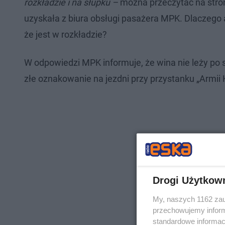
rozkładzie i na słupku –
można przeczytać na stron
uzyskała z biura obsługi pasażera MPK. Dlaczego 
że jest w rozkładzie?
W odpowiedzi MPK informuje, że wina nie leży po st
złe oznakowanie na jezdni przy przystanku „Armii K
Drogi Użytkow
My, naszych 1162 zau
przechowujemy informa
standardowe informac