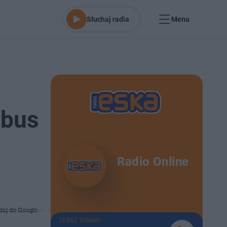
Słuchaj radia
Menu
obus
Radio Online
daj do Google
TERAZ GRAMY