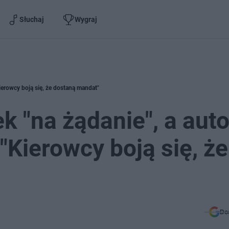
Słuchaj
Wygraj
ierowcy boją się, że dostaną mandat"
k "na żądanie", a aut
 "Kierowcy boją się, że
Do