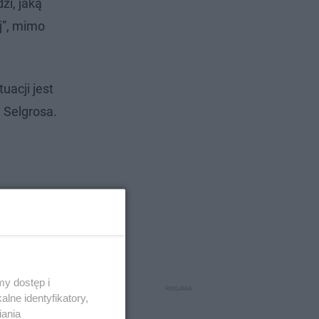
zi, jaką
j”, mimo
uacji jest
u Selgrosa.
y dostęp i
lne identyfikatory,
iania