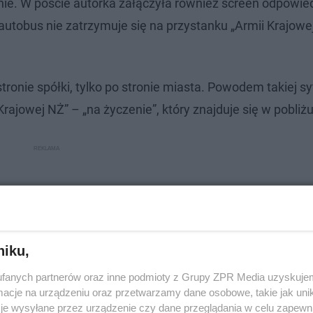
ie. W poście autorka załączyła również screen odpowied
autobus nie zatrzymuje się na przystanku „Armii Krajowe
ronie spółki, tylko po stronie miasta. Powodem takiej syt
rajowej NŻ” – „na życzenie”, który znajduje się w pobliż
niku,
fanych partnerów oraz inne podmioty z Grupy ZPR Media uzyskujem
cje na urządzeniu oraz przetwarzamy dane osobowe, takie jak unika
je wysyłane przez urządzenie czy dane przeglądania w celu zapewn