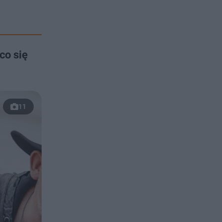
co się
11