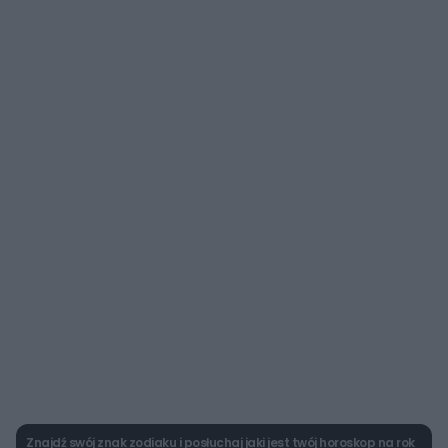
Znajdź swój znak zodiaku i posłuchaj jaki jest twój horoskop na rok