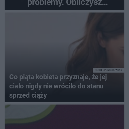
problemy. Obliczysz
poprawnie, ile to jest
72+7×7−7×5=?
TEKST SPONSOROWANY
Co piąta kobieta przyznaje, że jej
ciało nigdy nie wróciło do stanu
sprzed ciąży