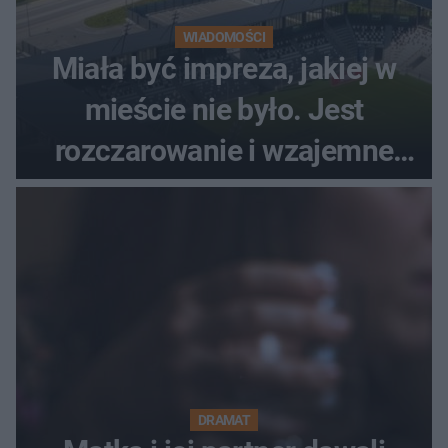
WIADOMOŚCI
Miała być impreza, jakiej w
mieście nie było. Jest
rozczarowanie i wzajemne
obwinianie. Dlaczego Peak
Festiwal nie odbędzie się?
DRAMAT