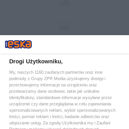
Drogi Użytkowniku,
My, naszych 1160 zaufanych partnerów oraz inne
Żaden utwór zamieszczony w serwisie nie może być powielany i
podmioty z Grupy ZPR Media uzyskujemy dostęp i
rozpowszechniany lub dalej rozpowszechniany w jakikolwiek sposób (w
przechowujemy informacje na urządzeniu oraz
tym także elektroniczny lub mechaniczny) na jakimkolwiek polu
eksploatacji w jakiejkolwiek formie, włącznie z umieszczaniem w
przetwarzamy dane osobowe, takie jak unikalne
Internecie bez pisemnej zgody właściciela praw. Jakiekolwiek użycie lub
identyfikatory, standardowe informacje wysyłane przez
wykorzystanie utworów w całości lub w części z naruszeniem prawa,
tzn. bez właściwej zgody, jest zabronione pod groźbą kary i może być
urządzenie czy dane przeglądania w celu zapewniania
ścigane prawnie.
spersonalizowanych reklam, wybór spersonalizowanych
treści, pomiar reklam i treści, badanie odbiorców oraz
ulepszanie usług. Za zgodą Użytkownika my i Zaufani