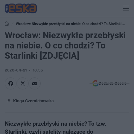
Wrocław: Niezwykłe przebłyski na niebie. O co chodzi? To Starlinki
[ZDJĘCIA]
Wrocław: Niezwykłe przebłyski
na niebie. O co chodzi? To
Starlinki [ZDJĘCIA]
2020-04-21
10:55
Dodaj do Google
Kinga Czernichowska
Niezwykłe przebłyski na niebie? To tzw.
Starlinki, czyli satelity należące do