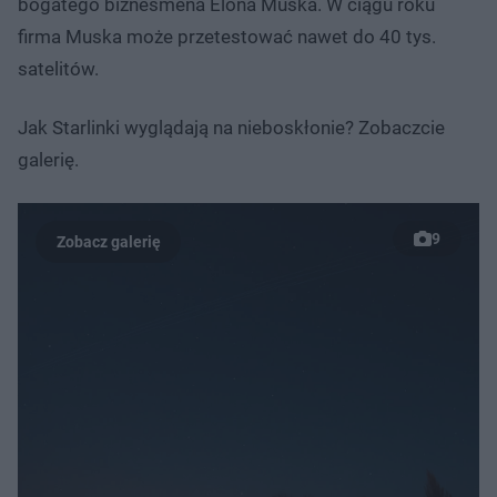
bogatego biznesmena Elona Muska. W ciągu roku
firma Muska może przetestować nawet do 40 tys.
satelitów.
Jak Starlinki wyglądają na nieboskłonie? Zobaczcie
galerię.
9