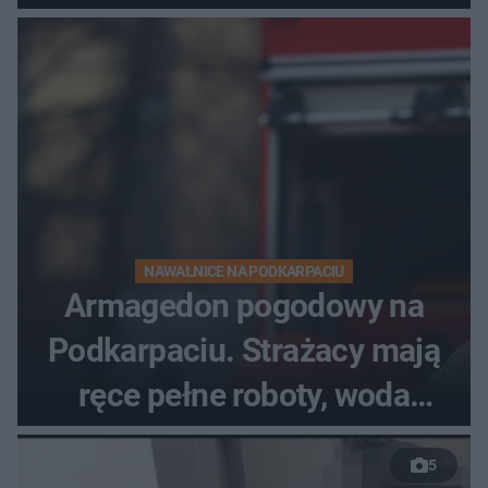
dzieci
NAWAŁNICE NA PODKARPACIU
Armagedon pogodowy na
Podkarpaciu. Strażacy mają
ręce pełne roboty, woda
zalewa posesje i budynki
5