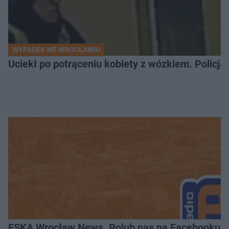
WYPADEK WE WROCŁAWIU
Uciekł po potrąceniu kobiety z wózkiem. Policja
ESKA Wrocław News. Polub nas na Facebooku!