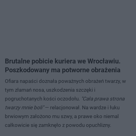
Brutalne pobicie kuriera we Wrocławiu.
Poszkodowany ma potworne obrażenia
Ofiara napaści doznała poważnych obrażeń twarzy, w
tym złamań nosa, uszkodzenia szczęki i
pogruchotanych kości oczodołu.
"Cała prawa strona
twarzy mnie boli"
— relacjonował. Na wardze i łuku
brwiowym założono mu szwy, a prawe oko niemal
całkowicie się zamknęło z powodu opuchlizny.