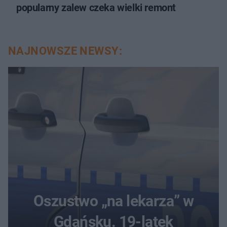
popularny zalew czeka wielki remont
NAJNOWSZE NEWSY:
Oszustwo „na lekarza” w
Gdańsku. 19-latek