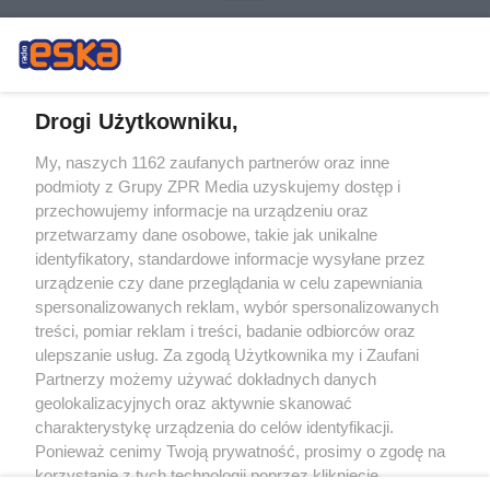
Drogi Użytkowniku,
My, naszych 1162 zaufanych partnerów oraz inne
Żaden utwór zamieszczony w serwisie nie może być powielany i
podmioty z Grupy ZPR Media uzyskujemy dostęp i
rozpowszechniany lub dalej rozpowszechniany w jakikolwiek sposób (w
tym także elektroniczny lub mechaniczny) na jakimkolwiek polu
przechowujemy informacje na urządzeniu oraz
eksploatacji w jakiejkolwiek formie, włącznie z umieszczaniem w Internecie
przetwarzamy dane osobowe, takie jak unikalne
bez pisemnej zgody właściciela praw. Jakiekolwiek użycie lub
wykorzystanie utworów w całości lub w części z naruszeniem prawa, tzn.
identyfikatory, standardowe informacje wysyłane przez
bez właściwej zgody, jest zabronione pod groźbą kary i może być ścigane
urządzenie czy dane przeglądania w celu zapewniania
prawnie.
spersonalizowanych reklam, wybór spersonalizowanych
treści, pomiar reklam i treści, badanie odbiorców oraz
ulepszanie usług. Za zgodą Użytkownika my i Zaufani
Partnerzy możemy używać dokładnych danych
geolokalizacyjnych oraz aktywnie skanować
charakterystykę urządzenia do celów identyfikacji.
O nas
Ponieważ cenimy Twoją prywatność, prosimy o zgodę na
korzystanie z tych technologii poprzez kliknięcie