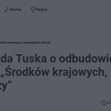
Słuchaj
Wygraj
dków krajowych, europejskich starczy”
da Tuska o odbudowi
 „Środków krajowych,
zy”
Do