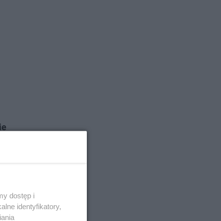
ie
”.
y dostęp i
lne identyfikatory,
iania