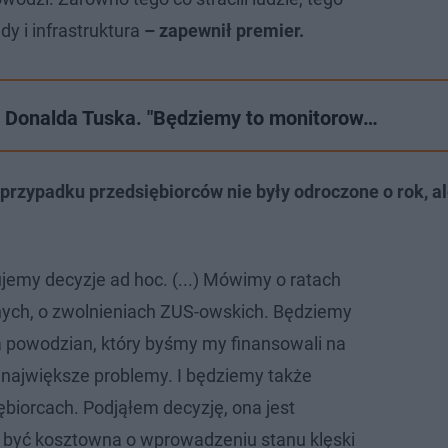
dy i infrastruktura
– zapewnił premier.
a Donalda Tuska. "Będziemy to monitorow…
 przypadku przedsiębiorców nie były odroczone o rok, al
jemy decyzje ad hoc. (...) Mówimy o ratach
nych, o zwolnieniach ZUS-owskich. Będziemy
la powodzian, który byśmy my finansowali na
e największe problemy. I będziemy także
ębiorcach. Podjąłem decyzję, ona jest
 być kosztowna o wprowadzeniu stanu klęski