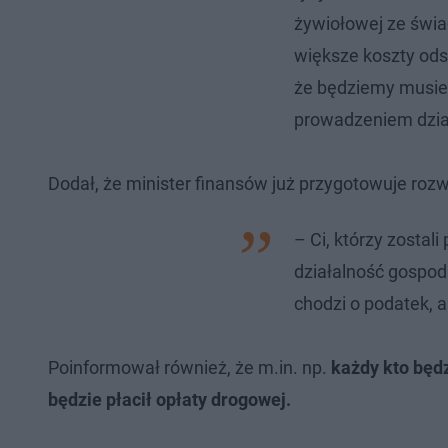
żywiołowej ze świ
większe koszty od
że będziemy musieli
prowadzeniem dzia
Dodał, że minister finansów już przygotowuje rozw
– Ci, którzy zostal
działalność gospoda
chodzi o podatek, a
Poinformował również, że m.in. np.
każdy kto będ
będzie płacił opłaty drogowej.