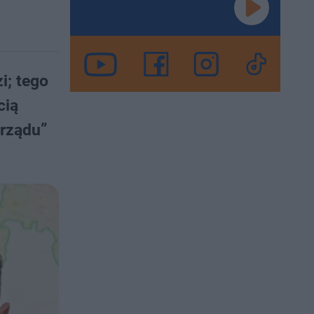
i; tego
cią
 rządu”