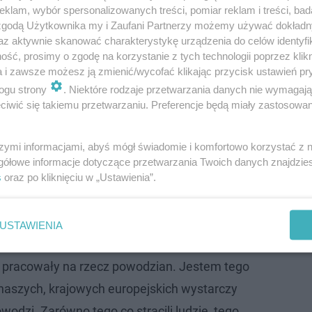
klam, wybór spersonalizowanych treści, pomiar reklam i treści, bad
 zgodą Użytkownika my i Zaufani Partnerzy możemy używać dokład
az aktywnie skanować charakterystykę urządzenia do celów identyfi
ść, prosimy o zgodę na korzystanie z tych technologii poprzez klikn
a i zawsze możesz ją zmienić/wycofać klikając przycisk ustawień pr
ogu strony
. Niektóre rodzaje przetwarzania danych nie wymagaj
iwić się takiemu przetwarzaniu. Preferencje będą miały zastosowanie
szymi informacjami, abyś mógł świadomie i komfortowo korzystać z
awskie zalana przez rzekę Bystrzycę
gółowe informacje dotyczące przetwarzania Twoich danych znajdzi
s
oraz po kliknięciu w „Ustawienia”.
y to uelastycznienie spowodowało, że te
o wykorzystać, albo które mogłyby być
USTAWIENIA
j, ale nie tam gdzie jest teraz nagła
 pracowały na rzecz powodzian. Jestem tego
aszych, krajowych europejskich wystarczy
odzi. Zarówno tego co stracili ludzie, tego