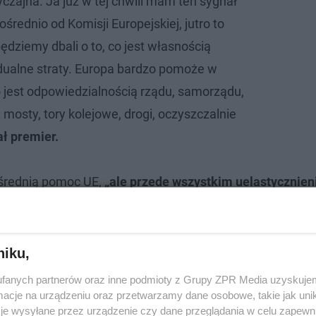
czajna. Ja już w tej chwili mam ten sygnał
rednio od Komisji Europejskiej, jutro to
dziemy dbali o to, co jest własnością
dualne straty. Europa bardzo pomoże w
 jest odpowiedzialnością rządu, samorządu,
a: mosty, tory kolejowe, drogi, oczyszczalnie
ł premier.
pośrednią pomoc UE,
„ale przede wszystkim uelastycznien
operacyjnych, Programu Odbudowy, czyli pocovidowego
niku,
fanych partnerów oraz inne podmioty z Grupy ZPR Media uzyskujem
cje na urządzeniu oraz przetwarzamy dane osobowe, takie jak unika
je wysyłane przez urządzenie czy dane przeglądania w celu zapewn