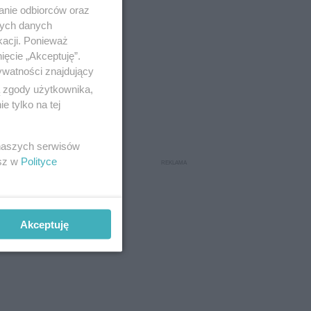
anie odbiorców oraz
nych danych
kacji. Ponieważ
ięcie „Akceptuję”.
ywatności znajdujący
ą zgody użytkownika,
 tylko na tej
 naszych serwisów
esz w
Polityce
Akceptuję