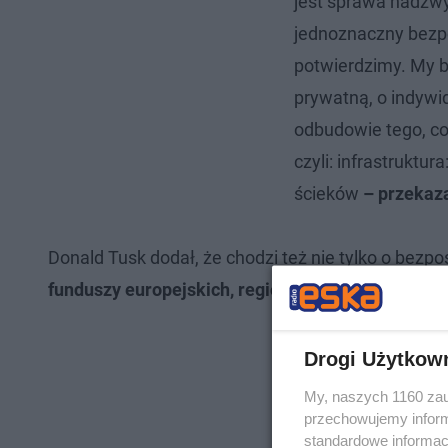
jest sprawa nadzwy
jednoznaczny bezpoś
potwierdzimy. My bę
prywatną, o indywi
odbudowie tego, co
czyli: infrastruktur
ścieków
– przekaza
Donald Tusk dodał, że chodzi też nie tylko o bez
funduszy europejskich, regionalnych programów 
Drogi Użytkow
My, naszych 1160 zau
przechowujemy informa
standardowe informac