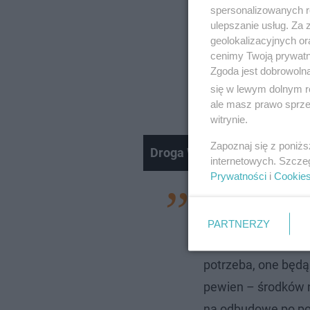
spersonalizowanych re
ulepszanie usług. Za
geolokalizacyjnych or
cenimy Twoją prywatno
Zgoda jest dobrowoln
się w lewym dolnym r
ale masz prawo sprzec
witrynie.
Zapoznaj się z poniż
Droga Wrocław - Kąty Wrocł
internetowych. Szcze
Prywatności
i
Cookie
– Będę nalegał, ab
środki, które trudn
PARTNERZY
wykorzystane inacze
potrzeba, one będą
pewien – środków n
na odbudowę po pow