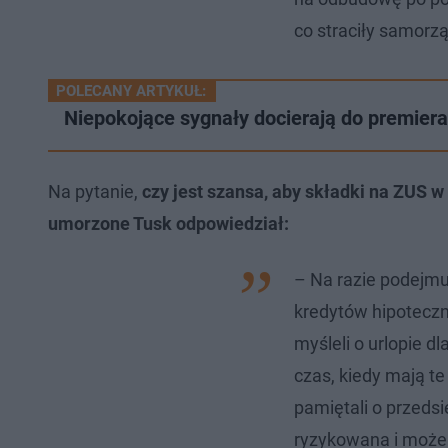
co straciły samorzą
POLECANY ARTYKUŁ:
Niepokojące sygnały docierają do premier
Na pytanie,
czy jest szansa, aby składki na ZUS w
umorzone Tusk odpowiedział:
– Na razie podejmu
kredytów hipotecz
myśleli o urlopie d
czas, kiedy mają t
pamiętali o przedsi
ryzykowana i może