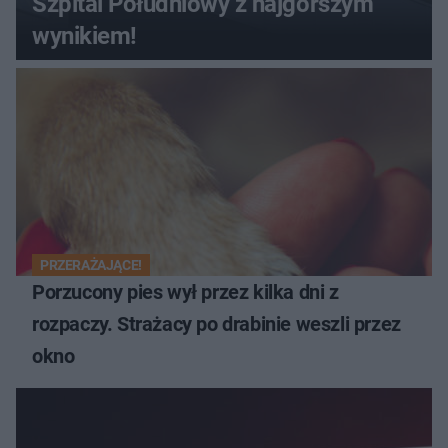
Szpital Południowy z najgorszym
wynikiem!
PRZERAŻAJĄCE!
Porzucony pies wył przez kilka dni z
rozpaczy. Strażacy po drabinie weszli przez
okno