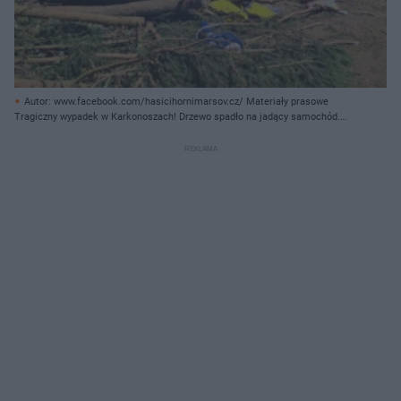
Autor: www.facebook.com/hasicihornimarsov.cz/ Materiały prasowe
Tragiczny wypadek w Karkonoszach! Drzewo spadło na jadący samochód.
Zginęły dwie kobiety i chłopiec