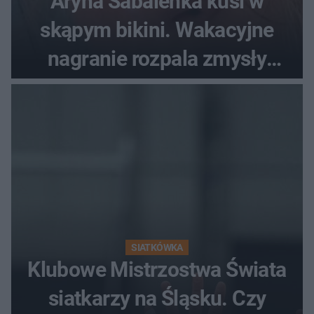
Aryna Sabalenka kusi w
skąpym bikini. Wakacyjne
nagranie rozpala zmysły
fanów
SIATKÓWKA
Klubowe Mistrzostwa Świata
siatkarzy na Śląsku. Czy