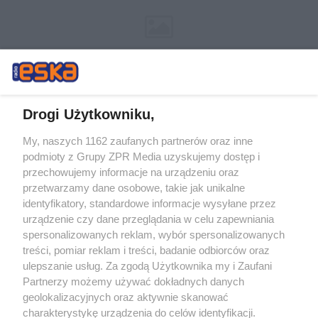
Drogi Użytkowniku,
My, naszych 1162 zaufanych partnerów oraz inne
Żaden utwór zamieszczony w serwisie nie może być powielany i
podmioty z Grupy ZPR Media uzyskujemy dostęp i
rozpowszechniany lub dalej rozpowszechniany w jakikolwiek sposób (w
tym także elektroniczny lub mechaniczny) na jakimkolwiek polu
przechowujemy informacje na urządzeniu oraz
eksploatacji w jakiejkolwiek formie, włącznie z umieszczaniem w
przetwarzamy dane osobowe, takie jak unikalne
Internecie bez pisemnej zgody właściciela praw. Jakiekolwiek użycie lub
identyfikatory, standardowe informacje wysyłane przez
wykorzystanie utworów w całości lub w części z naruszeniem prawa,
tzn. bez właściwej zgody, jest zabronione pod groźbą kary i może być
urządzenie czy dane przeglądania w celu zapewniania
ścigane prawnie.
spersonalizowanych reklam, wybór spersonalizowanych
treści, pomiar reklam i treści, badanie odbiorców oraz
ulepszanie usług. Za zgodą Użytkownika my i Zaufani
Partnerzy możemy używać dokładnych danych
geolokalizacyjnych oraz aktywnie skanować
charakterystykę urządzenia do celów identyfikacji.