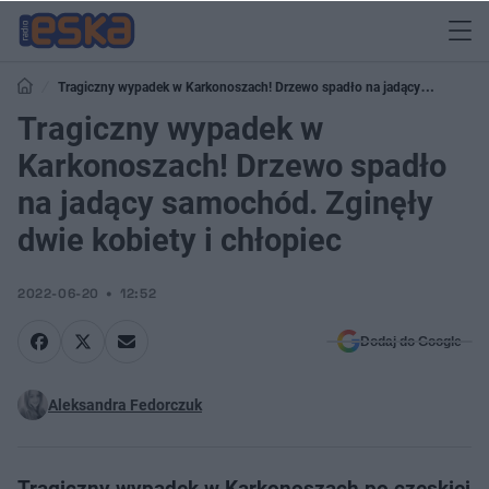
Tragiczny wypadek w Karkonoszach! Drzewo spadło na jadący
samochód. Zginęły dwie kobiety i chłopiec
Tragiczny wypadek w
Karkonoszach! Drzewo spadło
na jadący samochód. Zginęły
dwie kobiety i chłopiec
2022-06-20
12:52
Dodaj do Google
Aleksandra Fedorczuk
Tragiczny wypadek w Karkonoszach po czeskiej