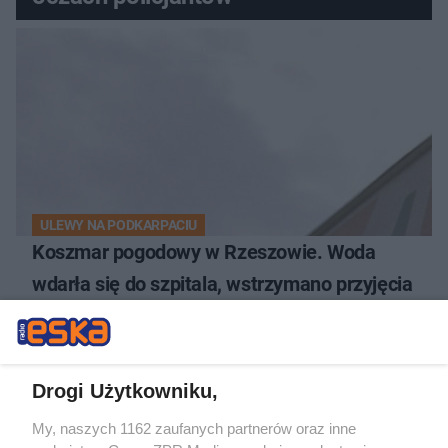
ULEWY NA PODKARPACIU
Koszmar pogodowy w Rzeszowie. Woda
wdarła się do szpitala, wstrzymano przyjęcia
Drogi Użytkowniku,
My, naszych 1162 zaufanych partnerów oraz inne