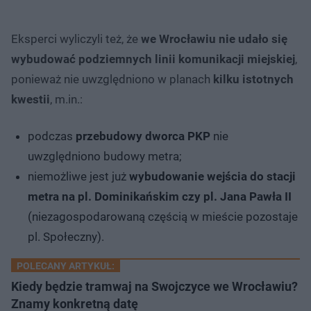
Eksperci wyliczyli też, że
we Wrocławiu nie udało się
wybudować podziemnych linii komunikacji miejskiej
,
ponieważ nie uwzględniono w planach
kilku istotnych
kwestii
, m.in.:
podczas
przebudowy dworca PKP
nie
uwzględniono budowy metra;
niemożliwe jest już
wybudowanie wejścia do stacji
metra na pl. Dominikańskim czy pl. Jana Pawła II
(niezagospodarowaną częścią w mieście pozostaje
pl. Społeczny).
POLECANY ARTYKUŁ:
Kiedy będzie tramwaj na Swojczyce we Wrocławiu?
Znamy konkretną datę