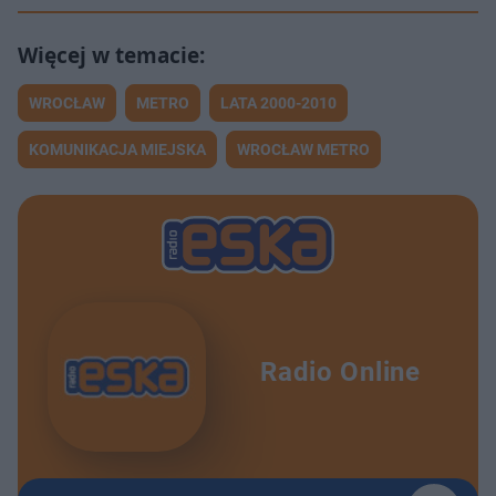
WROCŁAW
METRO
LATA 2000-2010
KOMUNIKACJA MIEJSKA
WROCŁAW METRO
Radio Online