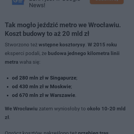
Tak mogło jeździć metro we Wrocławiu.
Koszt budowy to aż 20 mld zł
Stworzono też
wstępne kosztorysy
.
W 2015 roku
eksperci podali, że
budowa jednego kilometra linii
metra
waha się:
od 280 mln zł w Singapurze
;
od 430 mln zł w Moskwie
;
od 670 mln zł w Warszawie
.
We Wrocławiu
zatem wyniosłoby to
około 10-20 mld
zł
.
Oprócz kosztów, nakreślono też
przebieg tras
.