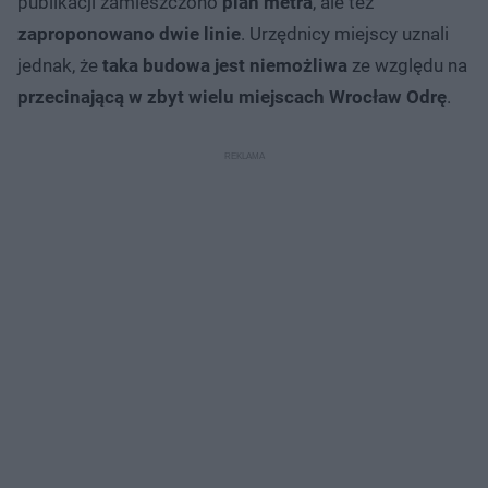
publikacji zamieszczono
plan metra
, ale też
zaproponowano dwie linie
. Urzędnicy miejscy uznali
jednak, że
taka budowa jest niemożliwa
ze względu na
przecinającą w zbyt wielu miejscach Wrocław Odrę
.