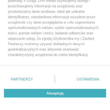
podmioty z Grupy ZPR Media uzyskujemy dostęp i
przechowujemy informacje na urządzeniu oraz
przetwarzamy dane osobowe, takie jak unikalne
identyfikatory, standardowe informacje wysyłane przez
urządzenie czy dane przeglądania w celu zapewniania
STARLIGHT FESTIVAL 2026
spersonalizowanych reklam, wybór spersonalizowanych
Starlight Festival 2026. Dwa dni klubowego
treści, pomiar reklam i treści, badanie odbiorców oraz
grania nad starachowicką Lubianką
ulepszanie usług. Za zgodą Użytkownika my i Zaufani
Partnerzy możemy używać dokładnych danych
geolokalizacyjnych oraz aktywnie skanować
charakterystykę urządzenia do celów identyfikacji.
Ponieważ cenimy Twoją prywatność, prosimy o zgodę na
korzystanie z tych technologii poprzez kliknięcie
„Akceptuję”. Zgoda jest dobrowolna i zawsze możesz ją
zmienić/wycofać klikając przycisk ustawień prywatności
PARTNERZY
USTAWIENIA
znajdujący się w lewym dolnym rogu strony
. Niektóre
rodzaje przetwarzania danych nie wymagają zgody
Akceptuję
użytkownika, ale masz prawo sprzeciwić się takiemu
przetwarzaniu. Preferencje będą miały zastosowanie tylko
CIEKAWOSTKA
na tej witrynie.
Te kultowe rzeźby w Kielcach odzyskają