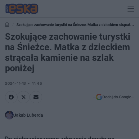
Szokujące zachowanie turystki na Śnieżce. Matka z dzieckiem strącała
kamienie na szlak poniżej
Szokujące zachowanie turystki
na Śnieżce. Matka z dzieckiem
strącała kamienie na szlak
poniżej
2024-11-13
11:45
Dodaj do Google
Jakub Luberda
Do niebezpiecznego zdarzenia doszło na