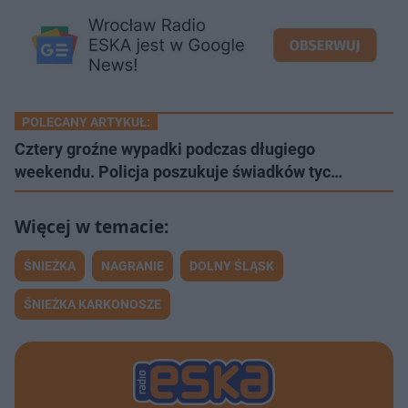
POLECANY ARTYKUŁ:
Cztery groźne wypadki podczas długiego
weekendu. Policja poszukuje świadków tyc…
ŚNIEŻKA
NAGRANIE
DOLNY ŚLĄSK
ŚNIEŻKA KARKONOSZE