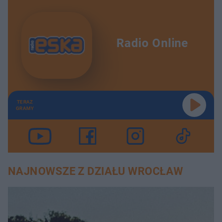
Radio Online
TERAZ
GRAMY
NAJNOWSZE Z DZIAŁU WROCŁAW