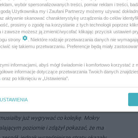
klam, wybór spersonalizowanych treści, pomiar reklam i treści, bad
 zgodą Użytkownika my i Zaufani Partnerzy możemy używać dokład
az aktywnie skanować charakterystykę urządzenia do celów identyfi
i Miedzi Legnica jest fakt, że naprawdę źle
ść, prosimy o zgodę na korzystanie z tych technologii poprzez klikn
ierwszej części sezonu, gdy jej trenerem był
a i zawsze możesz ją zmienić/wycofać klikając przycisk ustawień pr
ki. Niedoświadczony szkoleniowiec przeżył
ogu strony
. Niektóre rodzaje przetwarzania danych nie wymagaj
iwić się takiemu przetwarzaniu. Preferencje będą miały zastosowanie
tkanie z Ekstraklasą, a jego największym
rukcja linii defensywnej, co przekładało się
szymi informacjami, abyś mógł świadomie i komfortowo korzystać z
ych bramek nawet w meczach, w których
gółowe informacje dotyczące przetwarzania Twoich danych znajdzi
a się z bardzo dobrej strony. Od kiedy w
s
oraz po kliknięciu w „Ustawienia”.
ka ubiegłego roku trenerem Miedzi został
ogres było widać praktycznie z meczu na
USTAWIENIA
efektem była znaczna poprawa sytuacji w
 musiałby już wygrywać co kolejkę. Mokry
lającym poziomie i zdążył pokazać, że ma
 zespół, jednak wcześniejsze straty okazały