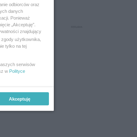
anie odbiorców oraz
nych danych
kacji. Ponieważ
ięcie „Akceptuję”.
ywatności znajdujący
ą zgody użytkownika,
 tylko na tej
 naszych serwisów
esz w
Polityce
Akceptuję