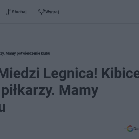
Słuchaj
Wygraj
arzy. Mamy potwierdzenie klubu
iedzi Legnica! Kibic
i piłkarzy. Mamy
u
Do