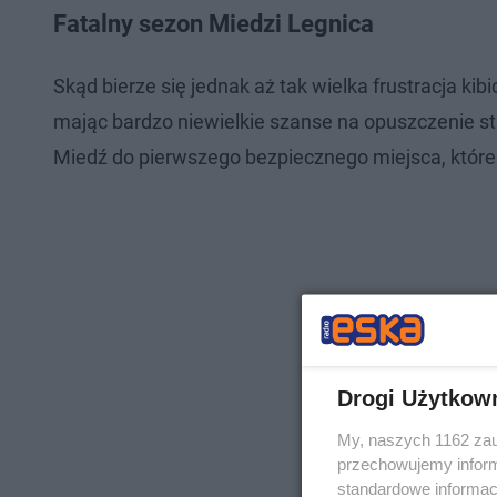
Fatalny sezon Miedzi Legnica
Skąd bierze się jednak aż tak wielka frustracja ki
mając bardzo niewielkie szanse na opuszczenie st
Miedź do pierwszego bezpiecznego miejsca, które 
Drogi Użytkow
My, naszych 1162 zau
przechowujemy informa
standardowe informac