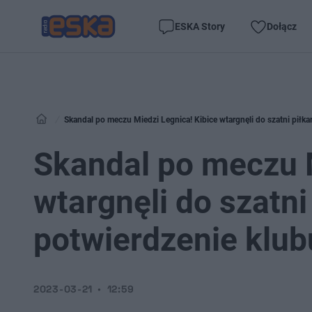
ESKA Story
Dołącz
Skandal po meczu Miedzi Legnica! Kibice wtargnęli do szatni piłk
Skandal po meczu M
wtargnęli do szatn
potwierdzenie klub
2023-03-21
12:59