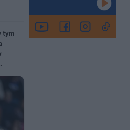
w tym
a
y
.