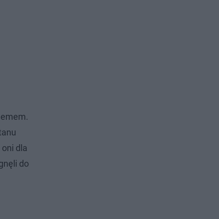
oblemem.
tanu
oni dla
gnęli do