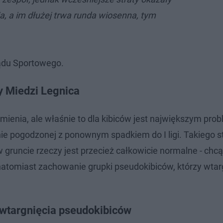
ia, a im dłużej trwa runda wiosenna, tym
lądu Sportowego.
y Miedzi Legnica
 zmienia, ale właśnie to dla kibiców jest największym pr
ie pogodzonej z ponownym spadkiem do I ligi. Takiego s
gruncie rzeczy jest przecież całkowicie normalne - chcą 
 natomiast zachowanie grupki pseudokibiców, którzy wtar
 wtargnięcia pseudokibiców