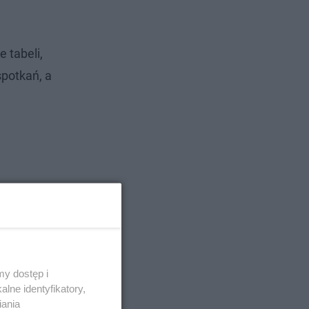
 tabeli,
spotkań, a
y dostęp i
lne identyfikatory,
iania