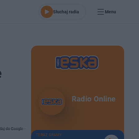
Słuchaj radia
Menu
e
Radio Online
daj do Google
TERAZ GRAMY