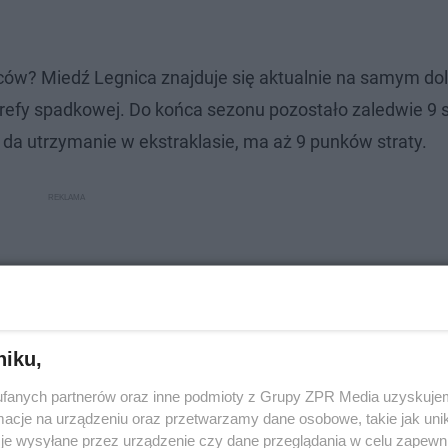
biców? Miedź Legnica znajduje się aktualnie na samym dole
refy spadkowej. Do końca sezonu pozostało zaledwie 9 
da utrzymanie w ekstraklasie, ma aż 9 punków straty.
niku,
fanych partnerów oraz inne podmioty z Grupy ZPR Media uzyskujem
cje na urządzeniu oraz przetwarzamy dane osobowe, takie jak unika
je wysyłane przez urządzenie czy dane przeglądania w celu zapewn