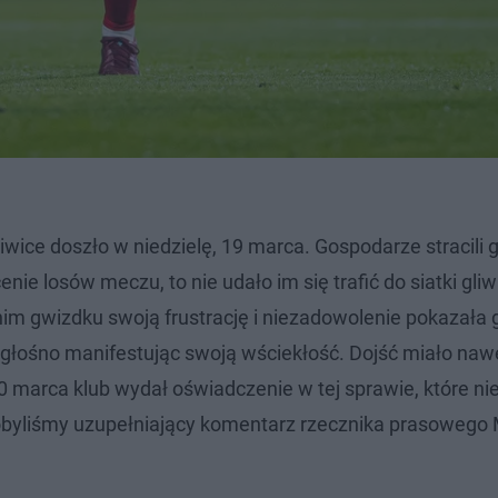
wice doszło w niedzielę, 19 marca. Gospodarze stracili g
ie losów meczu, to nie udało im się trafić do siatki gliw
nim gwizdku swoją frustrację i niezadowolenie pokazała
y, głośno manifestując swoją wściekłość. Dojść miało naw
 marca klub wydał oświadczenie w tej sprawie, które ni
obyliśmy uzupełniający komentarz rzecznika prasowego 