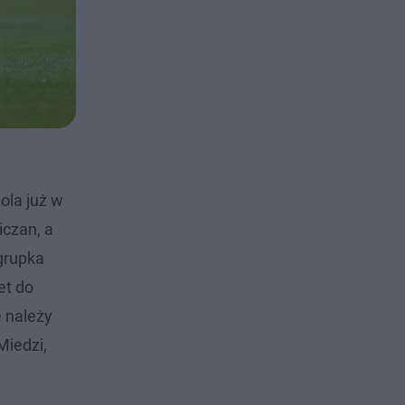
ola już w
iczan, a
 grupka
et do
e należy
Miedzi,