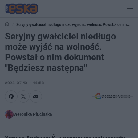
Seryjny gwałciciel niedługo może wyjść na wolność. Powstał o nim
dokument "Będziesz następna"
Seryjny gwałciciel niedługo
może wyjść na wolność.
Powstał o nim dokument
"Będziesz następna"
2024-07-10
14:58
Dodaj do Google
Weronika Plucinska
Sprawa Andrzeja Ś. z pewnością wstrząsnęła