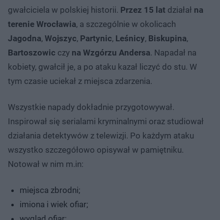
gwałciciela w polskiej historii.
Przez 15 lat
działał
na
terenie Wrocławia
, a szczególnie w okolicach
Jagodna
,
Wojszyc
,
Partynic
,
Leśnicy
,
Biskupina
,
Bartoszowic
czy
na Wzgórzu Andersa
. Napadał na
kobiety, gwałcił je, a po ataku kazał liczyć do stu. W
tym czasie uciekał z miejsca zdarzenia.
Wszystkie napady dokładnie przygotowywał.
Inspirował się serialami kryminalnymi oraz studiował
działania detektywów z telewizji. Po każdym ataku
wszystko szczegółowo opisywał w pamiętniku.
Notował w nim m.in:
miejsca zbrodni;
imiona i wiek ofiar;
wygląd ofiar;