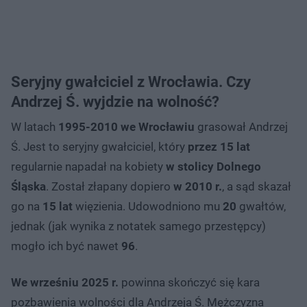
Seryjny gwałciciel z Wrocławia. Czy
Andrzej Ś. wyjdzie na wolność?
W latach
1995-2010 we Wrocławiu
grasował Andrzej
Ś. Jest to seryjny gwałciciel, który
przez 15 lat
regularnie napadał na kobiety
w stolicy Dolnego
Śląska
. Został złapany dopiero
w 2010 r.
, a sąd skazał
go na
15 lat
więzienia. Udowodniono mu
20
gwałtów,
jednak (jak wynika z notatek samego przestępcy)
mogło ich być nawet
96
.
We wrześniu 2025 r.
powinna skończyć się kara
pozbawienia wolności dla Andrzeja Ś. Mężczyzna