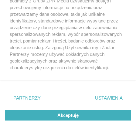
podmioty z Grupy ZPR Media uzyskujemy dostęp i
przechowujemy informacje na urządzeniu oraz
przetwarzamy dane osobowe, takie jak unikalne
identyfikatory, standardowe informacje wysyłane przez
urządzenie czy dane przeglądania w celu zapewniania
SIATKÓWKA
spersonalizowanych reklam, wybór spersonalizowanych
KMŚ siatkarzy w Polsce.
treści, pomiar reklam i treści, badanie odbiorców oraz
ulepszanie usług. Za zgodą Użytkownika my i Zaufani
Gdzie zagrają najlepsze
Partnerzy możemy używać dokładnych danych
geolokalizacyjnych oraz aktywnie skanować
drużyny?
charakterystykę urządzenia do celów identyfikacji.
Ponieważ cenimy Twoją prywatność, prosimy o zgodę na
korzystanie z tych technologii poprzez kliknięcie
„Akceptuję”. Zgoda jest dobrowolna i zawsze możesz ją
zmienić/wycofać klikając przycisk ustawień prywatności
PARTNERZY
USTAWIENIA
znajdujący się w lewym dolnym rogu strony
. Niektóre
rodzaje przetwarzania danych nie wymagają zgody
Akceptuję
użytkownika, ale masz prawo sprzeciwić się takiemu
przetwarzaniu. Preferencje będą miały zastosowanie tylko
na tej witrynie.