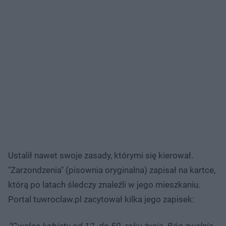
Ustalił nawet swoje zasady, którymi się kierował.
"Zarzondzenia" (pisownia oryginalna) zapisał na kartce,
którą po latach śledczy znaleźli w jego mieszkaniu.
Portal tuwroclaw.pl zacytował kilka jego zapisek:
"Gwałcę kobiety od 12. do 50. roku życia. Bóg zwalnia