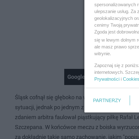
spersonalizowanych re
ulepszanie usług. Za
geolokalizacyjnych or
cenimy Twoją prywatno
Zgoda jest dobrowoln
się w lewym dolnym r
ale masz prawo sprzec
witrynie.
Zapoznaj się z poniż
internetowych. Szcze
Google Cloud Summit 2023 -
Prywatności
i
Cookie
Śląsk cofnął się głęboko na własną połowę, czeka
PARTNERZY
sytuacji, jednak po jednym z dośrodkowań sędzia
zdaniem arbitra faulował piąstkujący piłkę Rafał L
Szczepana. W końcówce meczu z boiska wyrzucony 
za dokładnie takie samo zachowanie, jakim "popisa