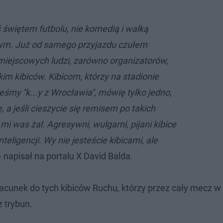
 świętem futbolu, nie komedią i walką
nym. Już od samego przyjazdu czułem
iejscowych ludzi, zarówno organizatorów,
kim kibiców. Kibicom, którzy na stadionie
śmy ''k...y z Wrocławia'', mówię tylko jedno,
, a jeśli cieszycie się remisem po takich
mi was żal. Agresywni, wulgarni, pijani kibice
teligencji. Wy nie jesteście kibicami, ale
- napisał na portalu X David Balda.
acunek do tych kibiców Ruchu, którzy przez cały mecz 
z trybun.