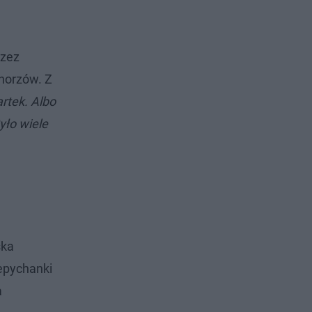
rzez
Chorzów. Z
rtek. Albo
yło wiele
ska
epychanki
a