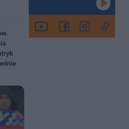
ów.
ia
atryk
iednie