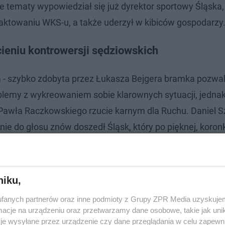
e tematy wypowiedział się już dyrektor sportowy Śląska,
raktowaniu WKS-u, a także uderzył w kibiców gospodarzy
ieniu kontrowersji sędziowskich
ka - szybko zdobyta przez Łukasza Bejgera bramka pozwa
lemy z wykreowaniem sobie klarownych sytuacji, jedna
Pawła Raczkowskiego rzucie karnym dla Ruchu. Daniel 
ie do głosu znów doszedł Śląsk, który po pięknej, koron
o z bramkarzem. Hiszpan nie pomylił się, a WKS znów b
niku,
fanych partnerów oraz inne podmioty z Grupy ZPR Media uzyskujem
cje na urządzeniu oraz przetwarzamy dane osobowe, takie jak unika
je wysyłane przez urządzenie czy dane przeglądania w celu zapewn