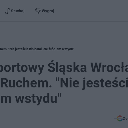
Słuchaj
Wygraj
em. "Nie jesteście kibicami, ale źródłem wstydu"
sportowy Śląska Wroc
Ruchem. "Nie jesteśc
łem wstydu"
Do