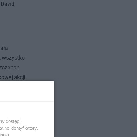
 David
.
lała
k wszystko
Szczepan
kowej akcji
ył na
y dostęp i
lne identyfikatory,
iania