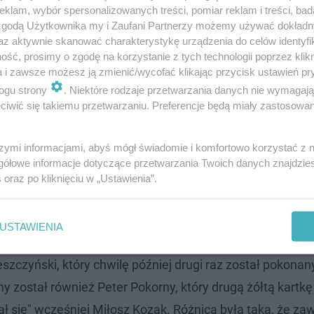
klam, wybór spersonalizowanych treści, pomiar reklam i treści, bad
 zgodą Użytkownika my i Zaufani Partnerzy możemy używać dokład
az aktywnie skanować charakterystykę urządzenia do celów identyfi
ść, prosimy o zgodę na korzystanie z tych technologii poprzez klikn
a i zawsze możesz ją zmienić/wycofać klikając przycisk ustawień pr
ogu strony
. Niektóre rodzaje przetwarzania danych nie wymagaj
iwić się takiemu przetwarzaniu. Preferencje będą miały zastosowanie
szymi informacjami, abyś mógł świadomie i komfortowo korzystać z
gółowe informacje dotyczące przetwarzania Twoich danych znajdzi
 Marcin Szydłowski - Booksy
s
oraz po kliknięciu w „Ustawienia”.
jąc na ataki gospodarzy. Ruch nie kreował sobie klarown
USTAWIENIA
 Raczkowski ponownie podyktował rzut karny dla Ruchu.
eszczyński, który chwilę później drugi raz został pokonan
został również Peter Pokorny, który drugą żółtą kartkę
ł się" wcześniej Miłosz Kozak. Różnica była taka, że za