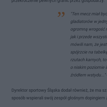
przekroczenie pewnych granic przez gospodarzy.
"Ten mecz miał być
gladiatorów w jed
ogromną wrogość m
jak i przede wszyst
mówili nam, że jeste
spójrzcie na tabelkę
rzutach karnych, to 
o niskim poziomie in
źródłem wstydu..."
Dyrektor sportowy Śląska dodał również, że ma sz
sposób wspierali swój zespół głośnym dopingiem 