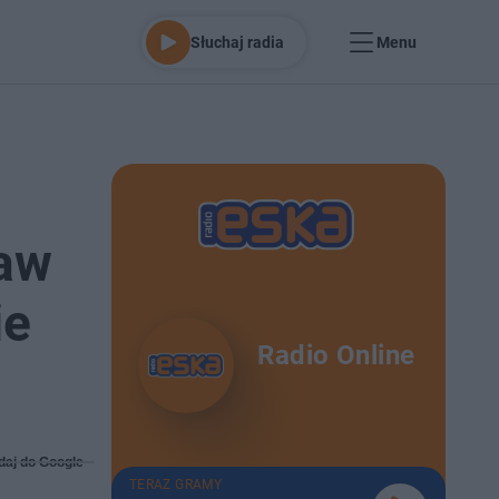
Słuchaj radia
Menu
ław
ie
Radio Online
daj do Google
TERAZ GRAMY