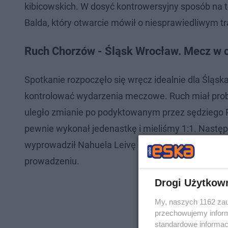
kibicowskich. W dosyć kontrowersyjny sposób na t
Balda, który otwarcie mówił o niesprawiedliwym t
Ruch Chorzów - Śląsk Wrocław. Mecz w c
Spotkanie rozpoczęło się wręcz idealnie dla Śląs
kontrolować wydarzenia meczowe. Ruch miał prob
uległo zmianie po podyktowanym przez sędziego 
pewnie wykonał jedenastkę i mieliśmy 1:1. Następn
wyprowadził Nahuela Leivę na pojedynek oko w ok
prowadzeniu.
Drogi Użytkow
My, naszych 1162 zau
przechowujemy informa
standardowe informac