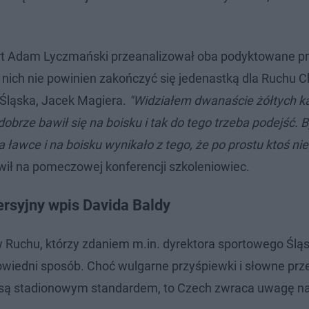
ert Adam Lyczmański przeanalizował oba podyktowane p
z nich nie powinien zakończyć się jedenastką dla Ruchu 
 Śląska, Jacek Magiera.
"Widziałem dwanaście żółtych ka
brze bawił się na boisku i tak do tego trzeba podejść. B
na ławce i na boisku wynikało z tego, że po prostu ktoś nie
ił na pomeczowej konferencji szkoleniowiec.
rsyjny wpis Davida Baldy
w Ruchu, którzy zdaniem m.in. dyrektora sportowego Ślą
owiedni sposób. Choć wulgarne przyśpiewki i słowne prz
n są stadionowym standardem, to Czech zwraca uwagę n