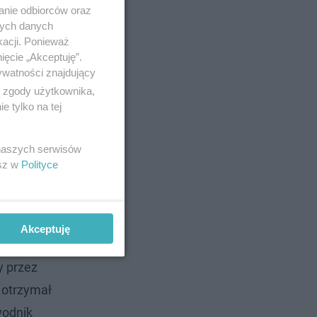
anie odbiorców oraz
nych danych
kacji. Ponieważ
ięcie „Akceptuję”.
ywatności znajdujący
ą zgody użytkownika,
 tylko na tej
 naszych serwisów
esz w
Polityce
ych
Akceptuję
 Tym razem
y przez
 otrzymał
wodnik