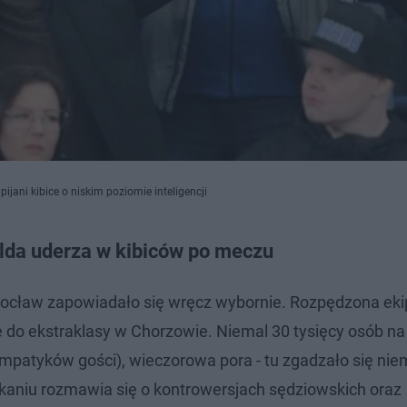
ijani kibice o niskim poziomie inteligencji
lda uderza w kibiców po meczu
ocław zapowiadało się wręcz wybornie. Rozpędzona ek
 do ekstraklasy w Chorzowie. Niemal 30 tysięcy osób na
mpatyków gości), wieczorowa pora - tu zgadzało się nie
otkaniu rozmawia się o kontrowersjach sędziowskich oraz