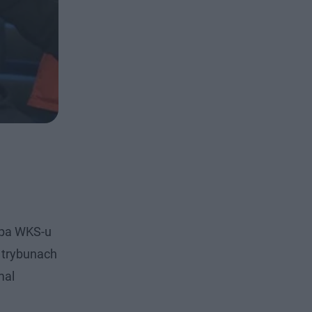
ipa WKS-u
 trybunach
mal