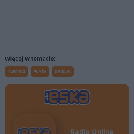
TURYŚCI
PLAŻA
GRECJA
Radio Online