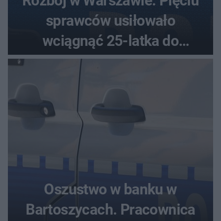
Rozbój w Warszawie. Pięciu
sprawców usiłowało
wciągnąć 25-latka do
samochodu
Oszustwo w banku w
Bartoszycach. Pracownica