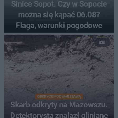
Sinice Sopot. Czy w Sopocie
można się kąpać 06.08?
Flaga, warunki pogodowe
8
ODKRYCIE POD WARSZAWĄ
Skarb odkryty na Mazowszu.
Detektorysta znalazł gliniane