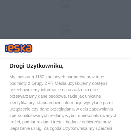
Drogi Użytkowniku,
My, naszych 1160 zaufanych partnerów oraz inne
Żaden utwór zamieszczony w serwisie nie może być powielany i
podmioty z Grupy ZPR Media uzyskujemy dostęp i
rozpowszechniany lub dalej rozpowszechniany w jakikolwiek sposób (w
przechowujemy informacje na urządzeniu oraz
tym także elektroniczny lub mechaniczny) na jakimkolwiek polu
eksploatacji w jakiejkolwiek formie, włącznie z umieszczaniem w
przetwarzamy dane osobowe, takie jak unikalne
Internecie bez pisemnej zgody właściciela praw. Jakiekolwiek użycie lub
identyfikatory, standardowe informacje wysyłane przez
wykorzystanie utworów w całości lub w części z naruszeniem prawa,
tzn. bez właściwej zgody, jest zabronione pod groźbą kary i może być
urządzenie czy dane przeglądania w celu zapewniania
ścigane prawnie.
spersonalizowanych reklam, wybór spersonalizowanych
treści, pomiar reklam i treści, badanie odbiorców oraz
ulepszanie usług. Za zgodą Użytkownika my i Zaufani