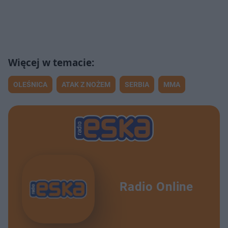
OLEŚNICA
ATAK Z NOŻEM
SERBIA
MMA
Radio Online