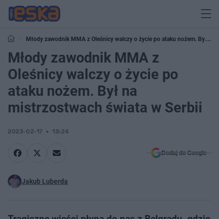
Młody zawodnik MMA z Oleśnicy walczy o życie po ataku nożem. Był na
mistrzostwach świata w Serbii
Młody zawodnik MMA z
Oleśnicy walczy o życie po
ataku nożem. Był na
mistrzostwach świata w Serbii
2023-02-17
13:24
Dodaj do Google
Jakub Luberda
Tragiczne wieści płyną do nas z Belgradu, gdzie