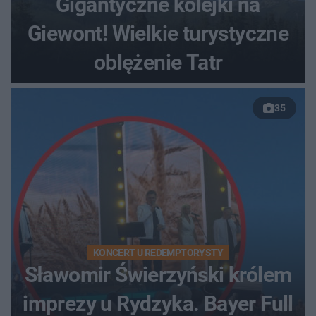
Gigantyczne kolejki na
Giewont! Wielkie turystyczne
oblężenie Tatr
35
KONCERT U REDEMPTORYSTY
Sławomir Świerzyński królem
imprezy u Rydzyka. Bayer Full