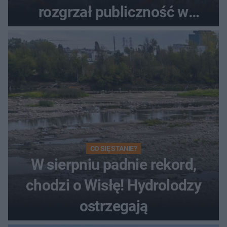
rozgrzał publiczność w
Toruniu
CO SIĘ STANIE?
W sierpniu padnie rekord,
chodzi o Wisłę! Hydrolodzy
ostrzegają