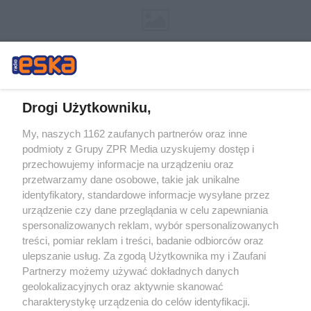
Drogi Użytkowniku,
My, naszych 1162 zaufanych partnerów oraz inne
Żaden utwór zamieszczony w serwisie nie może być powielany i
podmioty z Grupy ZPR Media uzyskujemy dostęp i
rozpowszechniany lub dalej rozpowszechniany w jakikolwiek sposób (w
tym także elektroniczny lub mechaniczny) na jakimkolwiek polu
przechowujemy informacje na urządzeniu oraz
eksploatacji w jakiejkolwiek formie, włącznie z umieszczaniem w Internecie
przetwarzamy dane osobowe, takie jak unikalne
bez pisemnej zgody właściciela praw. Jakiekolwiek użycie lub
wykorzystanie utworów w całości lub w części z naruszeniem prawa, tzn.
identyfikatory, standardowe informacje wysyłane przez
bez właściwej zgody, jest zabronione pod groźbą kary i może być ścigane
urządzenie czy dane przeglądania w celu zapewniania
prawnie.
spersonalizowanych reklam, wybór spersonalizowanych
treści, pomiar reklam i treści, badanie odbiorców oraz
ulepszanie usług. Za zgodą Użytkownika my i Zaufani
Partnerzy możemy używać dokładnych danych
geolokalizacyjnych oraz aktywnie skanować
charakterystykę urządzenia do celów identyfikacji.