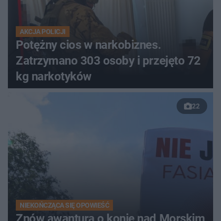
AKCJA POLICJI
Potężny cios w narkobiznes.
Zatrzymano 303 osoby i przejęto 72
kg narkotyków
22
NIEKOŃCZĄCA SIĘ OPOWIEŚĆ
Znów awantura o konie nad Morskim