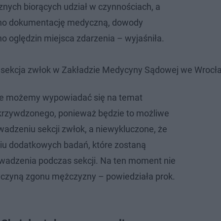
ych biorących udział w czynnościach, a
ono dokumentację medyczną, dowody
o oględzin miejsca zdarzenia – wyjaśniła.
t sekcja zwłok w Zakładzie Medycyny Sądowej we Wrocł
ie możemy wypowiadać się na temat
krzywdzonego, ponieważ będzie to możliwe
wadzeniu sekcji zwłok, a niewykluczone, że
iu dodatkowych badań, które zostaną
wadzenia podczas sekcji. Na ten moment nie
yczyną zgonu mężczyzny – powiedziała prok.