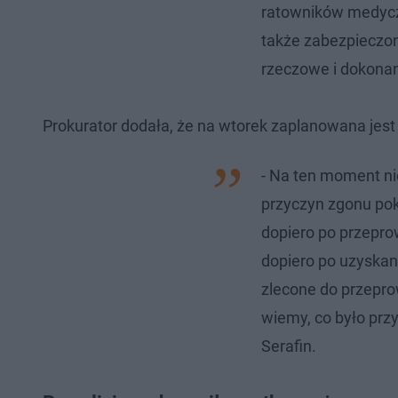
ratowników medyczn
także zabezpiecz
rzeczowe i dokonan
Prokurator dodała, że na wtorek zaplanowana jes
- Na ten moment n
przyczyn zgonu po
dopiero po przepro
dopiero po uzyskan
zlecone do przepro
wiemy, co było prz
Serafin.