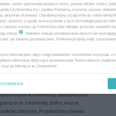
klam, wybór spersonalizowanych treści, pomiar reklam i treści, bad
 zgodą Użytkownika my i Zaufani Partnerzy możemy używać dokład
az aktywnie skanować charakterystykę urządzenia do celów identyfi
ść, prosimy o zgodę na korzystanie z tych technologii poprzez klikn
a i zawsze możesz ją zmienić/wycofać klikając przycisk ustawień pr
ogu strony
. Niektóre rodzaje przetwarzania danych nie wymagaj
iwić się takiemu przetwarzaniu. Preferencje będą miały zastosowanie
szymi informacjami, abyś mógł świadomie i komfortowo korzystać z
gółowe informacje dotyczące przetwarzania Twoich danych znajdzi
s
oraz po kliknięciu w „Ustawienia”.
mano ponad 40 osób
USTAWIENIA
ratorzy tutejszej jednostki przesłuchali
orących udział w interwencji, zabezpieczono
grania m.in. z komendy, SOR-u, oraz te
iadków zdarzenia. Przesłuchano również