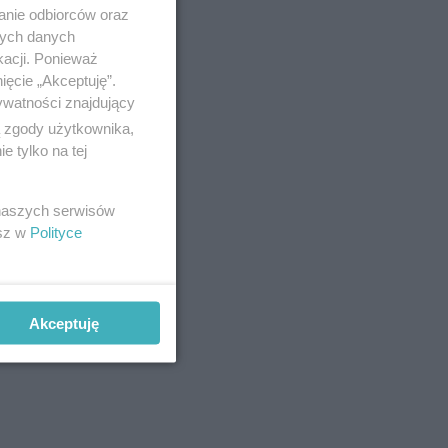
anie odbiorców oraz
nych danych
kacji. Ponieważ
ięcie „Akceptuję”.
ywatności znajdujący
ą zgody użytkownika,
 tylko na tej
 naszych serwisów
esz w
Polityce
Akceptuję