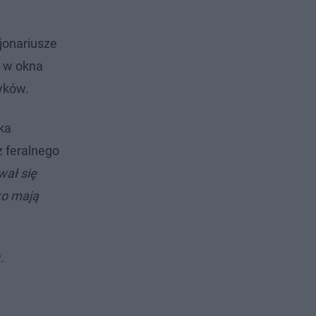
jonariusze
i w okna
yków.
ka
z feralnego
wał się
ko mają
y.