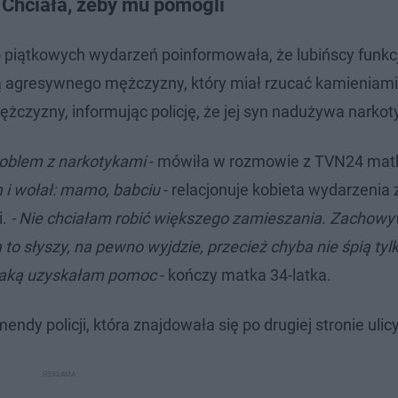
 Chciała, żeby mu pomogli
do piątkowych wydarzeń poinformowała, że lubińscy funkc
ącą agresywnego mężczyzny, który miał rzucać kamieniam
zyzny, informując policję, że jej syn nadużywa narkot
roblem z narkotykami
- mówiła w rozmowie z TVN24 mat
m i wołał: mamo, babciu
- relacjonuje kobieta wydarzenia 
i.
- Nie chciałam robić większego zamieszania. Zachowy
to słyszy, na pewno wyjdzie, przecież chyba nie śpią tyl
 taką uzyskałam pomoc
- kończy matka 34-latka.
ndy policji, która znajdowała się po drugiej stronie ulic