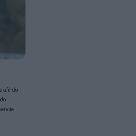
rafił do
 do
mencie