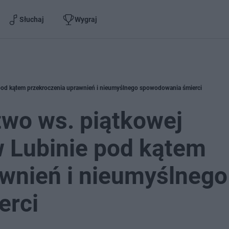
Słuchaj
Wygraj
ie pod kątem przekroczenia uprawnień i nieumyślnego spowodowania śmierci
two ws. piątkowej
 w Lubinie pod kątem
awnień i nieumyślnego
erci