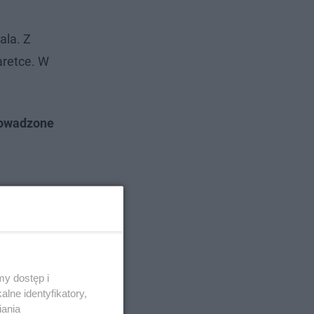
ala. Z
aretce. W
rowadzone
y dostęp i
lne identyfikatory,
iania