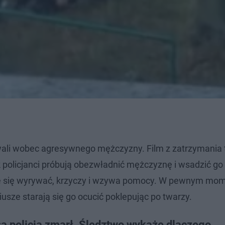
iowali wobec agresywnego mężczyzny. Film z zatrzymania t
 policjanci próbują obezwładnić mężczyznę i wsadzić go
uje się wyrywać, krzyczy i wzywa pomocy. W pewnym mo
usze starają się go ocucić poklepując po twarzy.
 policja zmarł. Śledztwo wykaże dlaczego