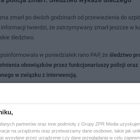
zna zmarł po dwóch godzinach od przewiezienia do szpit
 informacji twierdzi, że zatrzymywany zmarł jeszcze w k
skie śledztwo.
 poinformowała w poniedziałek rano PAP, że
śledztwo p
ełnienia obowiązków przez funkcjonariuszy policji oraz
ego w związku z interwencją.
niku,
fanych partnerów oraz inne podmioty z Grupy ZPR Media uzyskujem
cje na urządzeniu oraz przetwarzamy dane osobowe, takie jak unika
je wysyłane przez urządzenie czy dane przeglądania w celu zapewn