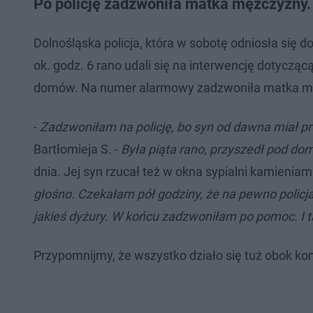
Po policję zadzwoniła matka mężczyzny.
Dolnośląska policja, która w sobotę odniosła się 
ok. godz. 6 rano udali się na interwencję dotycz
domów. Na numer alarmowy zadzwoniła matka mężc
-
Zadzwoniłam na policję, bo syn od dawna miał p
Bartłomieja S. -
Była piąta rano, przyszedł pod do
dnia. Jej syn rzucał też w okna sypialni kamieniam
głośno. Czekałam pół godziny, że na pewno policja 
jakieś dyżury. W końcu zadzwoniłam po pomoc. I
Przypomnijmy, że wszystko działo się tuż obok kome