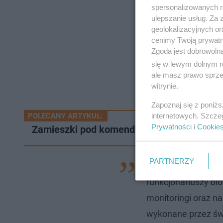
spersonalizowanych re
ulepszanie usług. Za
geolokalizacyjnych or
cenimy Twoją prywatno
Zgoda jest dobrowoln
się w lewym dolnym r
ale masz prawo sprzec
witrynie.
Zapoznaj się z poniż
internetowych. Szcze
POLECANY ARTYKUŁ:
Prywatności
i
Cookie
Zamieszki pod komendą w Lubinie. Zatrzy
PARTNERZY
- W śledztwie proku
funkcjonariuszy bi
monitoringi oraz na
wykonane przez św