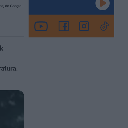
daj do Google
ek
atura.