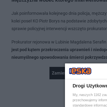
Jak poinformowała kolejnego dnia policja, mężczy
kolei poseł KO Piotr Borys na podstawie zdobytych
sprawie policyjnej interwencji wszczęto prokurator
Prokurator rejonowa w Lubinie Magdalena Serafin
jest pod kątem przekroczenia uprawnień i niedop
nieumyślnego spowodowania śmierci pokrzywdzon
Zamieszki w Lubinie
Drogi Użytkow
My, naszych 1162 zau
przechowujemy informa
standardowe informac