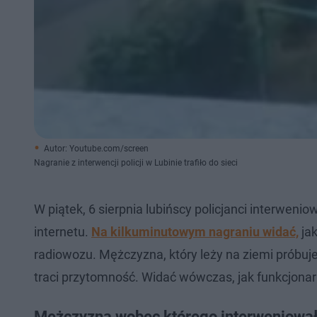
Autor: Youtube.com/screen
Nagranie z interwencji policji w Lubinie trafiło do sieci
W piątek, 6 sierpnia lubińscy policjanci interwen
internetu.
Na kilkuminutowym nagraniu widać,
jak
radiowozu. Mężczyzna, który leży na ziemi prób
traci przytomność. Widać wówczas, jak funkcjonari
Mężczyzna wobec którego interweniowała