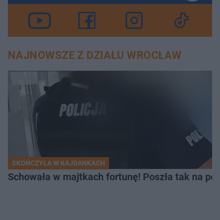
NAJNOWSZE Z DZIAŁU WROCŁAW
SKOŃCZYŁA W KAJDANKACH
Schowała w majtkach fortunę! Poszła tak na pol