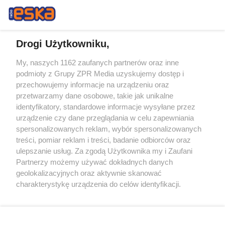
Drogi Użytkowniku,
My, naszych 1162 zaufanych partnerów oraz inne
Żaden utwór zamieszczony w serwisie nie może być powielany i
podmioty z Grupy ZPR Media uzyskujemy dostęp i
rozpowszechniany lub dalej rozpowszechniany w jakikolwiek sposób (w
tym także elektroniczny lub mechaniczny) na jakimkolwiek polu
przechowujemy informacje na urządzeniu oraz
eksploatacji w jakiejkolwiek formie, włącznie z umieszczaniem w
przetwarzamy dane osobowe, takie jak unikalne
Internecie bez pisemnej zgody właściciela praw. Jakiekolwiek użycie lub
identyfikatory, standardowe informacje wysyłane przez
wykorzystanie utworów w całości lub w części z naruszeniem prawa,
tzn. bez właściwej zgody, jest zabronione pod groźbą kary i może być
urządzenie czy dane przeglądania w celu zapewniania
ścigane prawnie.
spersonalizowanych reklam, wybór spersonalizowanych
treści, pomiar reklam i treści, badanie odbiorców oraz
ulepszanie usług. Za zgodą Użytkownika my i Zaufani
Partnerzy możemy używać dokładnych danych
geolokalizacyjnych oraz aktywnie skanować
charakterystykę urządzenia do celów identyfikacji.
Ponieważ cenimy Twoją prywatność, prosimy o zgodę na
O nas
korzystanie z tych technologii poprzez kliknięcie
Informacje prawne
„Akceptuję”. Zgoda jest dobrowolna i zawsze możesz ją