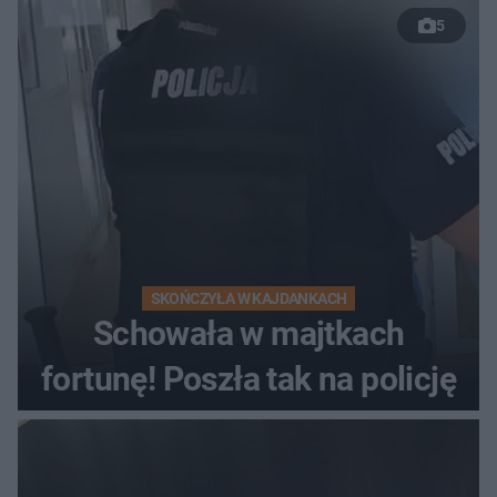
5
wyprzedzania zginął
kierowca auta
SKOŃCZYŁA W KAJDANKACH
Schowała w majtkach
fortunę! Poszła tak na policję