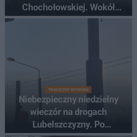
Chochołowskiej. Wokół
turyści!
TRAGICZNY WYPADEK
Niebezpieczny niedzielny
wieczór na drogach
Lubelszczyzny. Po
nieudanym manewrze