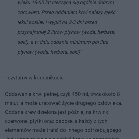
wieku 18-65 lat ciesząca się ogólnie dobrym
zdrowiem. Przed oddaniem krwi należy zjeść
lekki posiłek i wypić na 2-3 dni przed
przynajmniej 2 litrów płynów (woda, herbata,
soki), a w dniu oddania minimum pół litra
płynów (woda, herbata, soki)"
- czytamy w komunikacie.
Oddawanie krwi pełnej, czyli 450 ml, trwa około 8
minut, a może uratować życie drugiego człowieka.
Oddana krew dzielona jest później na krwinki
czerwone, płytki oraz osocze, a każdy z tych
elementów może trafić do innego potrzebującego.
Jeśli zdecydujecie się oddać krew, to pamiętajcie