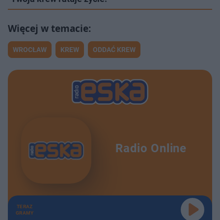
WROCŁAW
KREW
ODDAĆ KREW
Radio Online
TERAZ
GRAMY