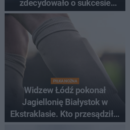
zdecydowało o sukcesie
gości
PIŁKA NOŻNA
Widzew Łódź pokonał
Jagiellonię Białystok w
Ekstraklasie. Kto przesądził o
losach meczu?