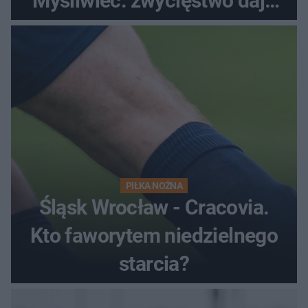
Myśliwiec: zwycięstwo daje
satysfakcję
PIŁKA NOŻNA
Śląsk Wrocław - Cracovia.
Kto faworytem niedzielnego
starcia?