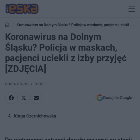
Koronawirus na Dolnym Śląsku? Policja w maskach, pacjenci uciekli z
izby przyjęć [ZDJĘCIA]
Koronawirus na Dolnym
Śląsku? Policja w maskach,
pacjenci uciekli z izby przyjęć
[ZDJĘCIA]
2020-03-06
9:05
Dodaj do Google
Kinga Czernichowska
Do nietypowej sytuacji doszło wczoraj na stacji