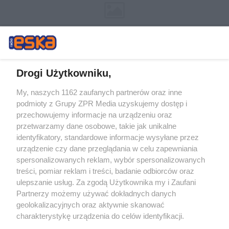
Drogi Użytkowniku,
My, naszych 1162 zaufanych partnerów oraz inne
Żaden utwór zamieszczony w serwisie nie może być powielany i
podmioty z Grupy ZPR Media uzyskujemy dostęp i
rozpowszechniany lub dalej rozpowszechniany w jakikolwiek sposób (w
tym także elektroniczny lub mechaniczny) na jakimkolwiek polu
przechowujemy informacje na urządzeniu oraz
eksploatacji w jakiejkolwiek formie, włącznie z umieszczaniem w
przetwarzamy dane osobowe, takie jak unikalne
Internecie bez pisemnej zgody właściciela praw. Jakiekolwiek użycie lub
identyfikatory, standardowe informacje wysyłane przez
wykorzystanie utworów w całości lub w części z naruszeniem prawa,
tzn. bez właściwej zgody, jest zabronione pod groźbą kary i może być
urządzenie czy dane przeglądania w celu zapewniania
ścigane prawnie.
spersonalizowanych reklam, wybór spersonalizowanych
treści, pomiar reklam i treści, badanie odbiorców oraz
ulepszanie usług. Za zgodą Użytkownika my i Zaufani
Partnerzy możemy używać dokładnych danych
geolokalizacyjnych oraz aktywnie skanować
charakterystykę urządzenia do celów identyfikacji.
Ponieważ cenimy Twoją prywatność, prosimy o zgodę na
O nas