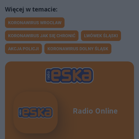
KORONAWIRUS WROCŁAW
KORONAWIRUS JAK SIĘ CHRONIĆ
LWÓWEK ŚLĄSKI
AKCJA POLICJI
KORONAWIRUS DOLNY ŚLĄSK
Radio Online