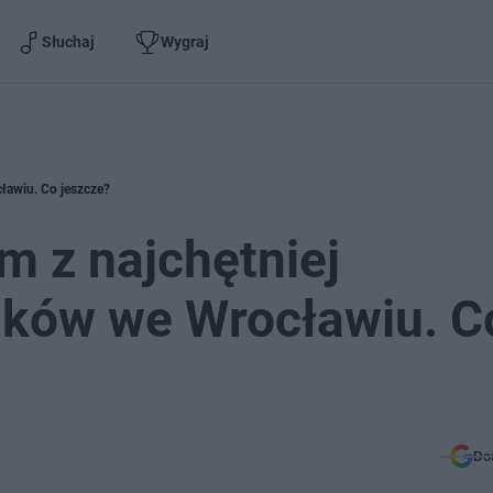
Słuchaj
Wygraj
ławiu. Co jeszcze?
m z najchętniej
nków we Wrocławiu. C
Do