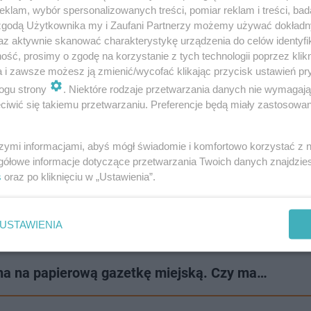
rzono także takie kierunki jak etyka i prawo e-biznesu.
klam, wybór spersonalizowanych treści, pomiar reklam i treści, bad
 zgodą Użytkownika my i Zaufani Partnerzy możemy używać dokład
az aktywnie skanować charakterystykę urządzenia do celów identyfi
ść, prosimy o zgodę na korzystanie z tych technologii poprzez klikn
a i zawsze możesz ją zmienić/wycofać klikając przycisk ustawień pr
ogu strony
. Niektóre rodzaje przetwarzania danych nie wymagaj
iwić się takiemu przetwarzaniu. Preferencje będą miały zastosowanie
szymi informacjami, abyś mógł świadomie i komfortowo korzystać z
gółowe informacje dotyczące przetwarzania Twoich danych znajdzi
s
oraz po kliknięciu w „Ustawienia”.
USTAWIENIA
ona na papierową gazetkę miejską. Czy ma…