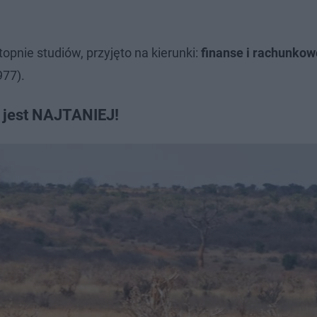
topnie studiów, przyjęto na kierunki:
finanse i rachunko
977).
h jest NAJTANIEJ!