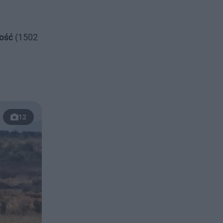
wość
(1502
12