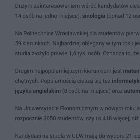
Dużym zainteresowaniem wśród kandydatów ciesz
14 osób na jedno miejsce),
sinologia
(ponad 12 osó
Na Politechnice Wrocławskiej dla studentów pierw
59 kierunkach. Najbardziej oblegany w tym roku j
studia złożyło prawie 1,6 tys. osób. Oznacza to, że
Drugim najpopularniejszym kierunkiem jest
matema
chętnych. Popularnością cieszą się też
informaty
języku angielskim
(8 osób na miejsce) oraz
autom
Na Uniwersytecie Ekonomicznym w nowym roku akad
rozpocznie 3050 studentów, czyli o 418 więcej, niż
Kandydaci na studia w UEW mają do wyboru 21 kieru