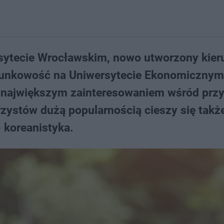
rsytecie Wrocławskim, nowo utworzony kier
achunkowość na Uniwersytecie Ekonomicznym 
ię największym zainteresowaniem wśród prz
ystów dużą popularnością cieszy się takż
 koreanistyka.