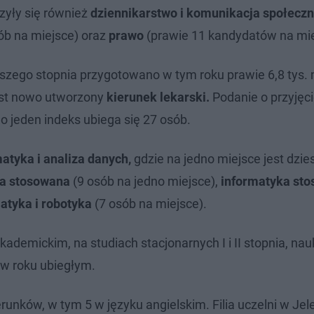
yły się również
dziennikarstwo i komunikacja społecz
b na miejsce) oraz
prawo
(prawie 11 kandydatów na mie
szego stopnia przygotowano w tym roku prawie 6,8 tys. 
est nowo utworzony
kierunek lekarski.
Podanie o przyjęci
 o jeden indeks ubiega się 27 osób.
tyka i analiza danych,
gdzie na jedno miejsce jest dzie
ka stosowana
(9 osób na jedno miejsce),
informatyka st
atyka i robotyka
(7 osób na miejsce).
emickim, na studiach stacjonarnych I i II stopnia, nau
 w roku ubiegłym.
nków, w tym 5 w języku angielskim. Filia uczelni w Jel