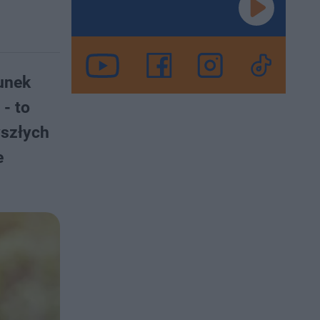
unek
- to
yszłych
e