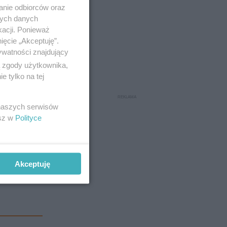
anie odbiorców oraz
nych danych
kacji. Ponieważ
ięcie „Akceptuję”.
ywatności znajdujący
ą zgody użytkownika,
 tylko na tej
 naszych serwisów
esz w
Polityce
Akceptuję