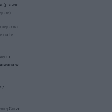
na
(prawie
jsce).
miejsc na
e na te
sięciu
osowana w
kę
eniej Górze