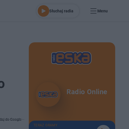
Słuchaj radia
Menu
o
Radio Online
daj do Google
TERAZ GRAMY