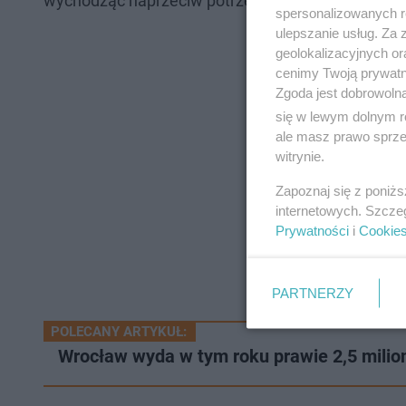
wychodząc naprzeciw potrzebom rynku i nauki, utwo
spersonalizowanych re
ulepszanie usług. Za
geolokalizacyjnych or
cenimy Twoją prywatno
Zgoda jest dobrowoln
się w lewym dolnym r
ale masz prawo sprzec
witrynie.
Zapoznaj się z poniż
internetowych. Szcze
Prywatności
i
Cookie
PARTNERZY
POLECANY ARTYKUŁ:
Wrocław wyda w tym roku prawie 2,5 mili