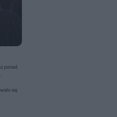
az ponad
.
owało się