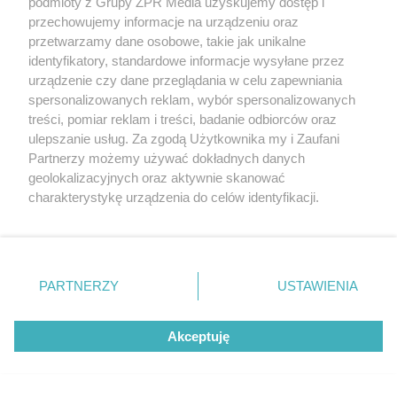
podmioty z Grupy ZPR Media uzyskujemy dostęp i
przechowujemy informacje na urządzeniu oraz
przetwarzamy dane osobowe, takie jak unikalne
identyfikatory, standardowe informacje wysyłane przez
urządzenie czy dane przeglądania w celu zapewniania
spersonalizowanych reklam, wybór spersonalizowanych
treści, pomiar reklam i treści, badanie odbiorców oraz
ulepszanie usług. Za zgodą Użytkownika my i Zaufani
Partnerzy możemy używać dokładnych danych
geolokalizacyjnych oraz aktywnie skanować
charakterystykę urządzenia do celów identyfikacji.
Żaden utwór zamieszczony w serwisie nie może być powielany i
Ponieważ cenimy Twoją prywatność, prosimy o zgodę na
rozpowszechniany lub dalej rozpowszechniany w jakikolwiek sposób (w
tym także elektroniczny lub mechaniczny) na jakimkolwiek polu
korzystanie z tych technologii poprzez kliknięcie
eksploatacji w jakiejkolwiek formie, włącznie z umieszczaniem w
„Akceptuję”. Zgoda jest dobrowolna i zawsze możesz ją
Internecie bez pisemnej zgody właściciela praw. Jakiekolwiek użycie lub
zmienić/wycofać klikając przycisk ustawień prywatności
wykorzystanie utworów w całości lub w części z naruszeniem prawa,
PARTNERZY
USTAWIENIA
tzn. bez właściwej zgody, jest zabronione pod groźbą kary i może być
znajdujący się w lewym dolnym rogu strony
. Niektóre
ścigane prawnie.
rodzaje przetwarzania danych nie wymagają zgody
Akceptuję
użytkownika, ale masz prawo sprzeciwić się takiemu
przetwarzaniu. Preferencje będą miały zastosowanie tylko
na tej witrynie.