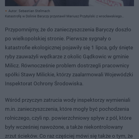
Autor: Sebastian Stelmach
Katastrofę w Dolinie Baryczy przystawił Mariusz Przybylski z wrocławskiego
oddziału Wód Polskich (z prawej) oraz prezes Stawów Milickich Piotr
Połulich (z lewej)
Przypomnijmy, że do zanieczyszczenia Baryczy doszło
po wielkopolskiej stronie. Pierwsze sygnały o
katastrofie ekologicznej pojawiły się 1 lipca, gdy śnięte
ryby zauważyli wędkarze z okolic Gądkowic w gminie
Milicz. Równocześnie problem dostrzegli pracownicy
spółki Stawy Milickie, którzy zaalarmowali Wojewódzki
Inspektorat Ochrony Środowiska.
Wśród przyczyn zatrucia wody inspektorzy wymieniali
m.in. zanieczyszczenia, które mogły być pochodzenia
rolniczego, czyli np. powierzchniowy spływ z pól, które
były wcześniej nawożone, a także niekontrolowany
zrzut ścieków. Co raz częściej mówi się także o tym, że