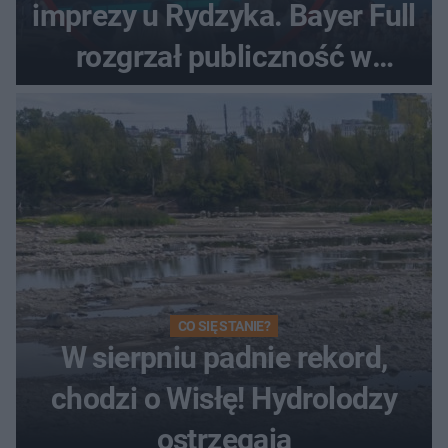
imprezy u Rydzyka. Bayer Full
rozgrzał publiczność w
Toruniu
CO SIĘ STANIE?
W sierpniu padnie rekord,
chodzi o Wisłę! Hydrolodzy
ostrzegają