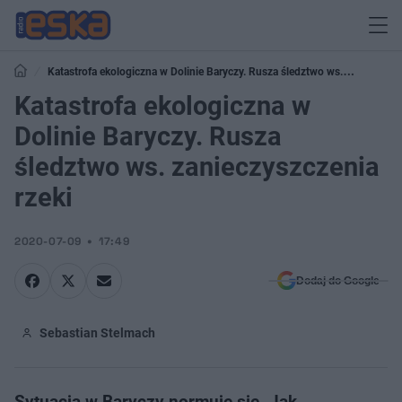
Katastrofa ekologiczna w Dolinie Baryczy. Rusza śledztwo ws.
zanieczyszczenia rzeki
Katastrofa ekologiczna w
Dolinie Baryczy. Rusza
śledztwo ws. zanieczyszczenia
rzeki
2020-07-09
17:49
Dodaj do Google
Sebastian Stelmach
Sytuacja w Baryczy normuje się. Jak