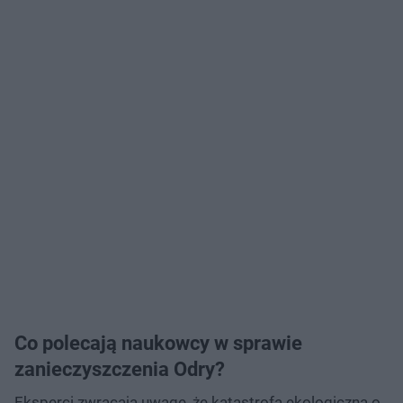
Co polecają naukowcy w sprawie
zanieczyszczenia Odry?
Eksperci zwracają uwagę, że katastrofa ekologiczna o