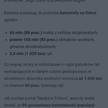
prywatnie. Jego żona to prawdziwa bogini!
Badania wskazują, że podczas
katastrofy na Odrze
zginęło:
65 mln (88 proc.)
małży z rodziny skójkowatych;
prawie 150 mln (85 proc.)
ślimaków wodnych,
głównie skrzelodysznych;
3,3 mln (1 025 ton)
ryb.
Co więcej, straty w ichtiofaunie (= ogół gatunków ryb
występujących w danym czasie geologicznym w
określonym zbiorniku wodnym) wynoszą
aż 1 650 ton
,
co stanowi
60 proc.
biomasy ryb.
Jak podaje portal "Nauka w Polsce", autorzy analiz
dodali, że
95-procentowa śmiertelność populacji