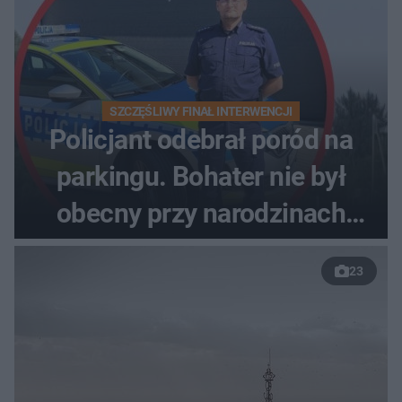
SZCZĘŚLIWY FINAŁ INTERWENCJI
Policjant odebrał poród na
parkingu. Bohater nie był
obecny przy narodzinach
własnych dzieci
23