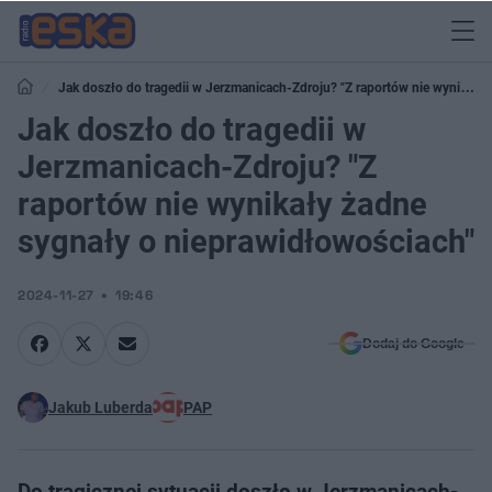
Jak doszło do tragedii w Jerzmanicach-Zdroju? "Z raportów nie wynikały
żadne sygnały o nieprawidłowościach"
Jak doszło do tragedii w
Jerzmanicach-Zdroju? "Z
raportów nie wynikały żadne
sygnały o nieprawidłowościach"
2024-11-27
19:46
Dodaj do Google
Jakub Luberda
PAP
Do tragicznej sytuacji doszło w Jerzmanicach-