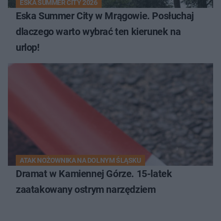
ESKA SUMMER CITY 2026
Eska Summer City w Mrągowie. Posłuchaj
dlaczego warto wybrać ten kierunek na
urlop!
ATAK NOŻOWNIKA NA DOLNYM ŚLĄSKU
Dramat w Kamiennej Górze. 15-latek
zaatakowany ostrym narzędziem