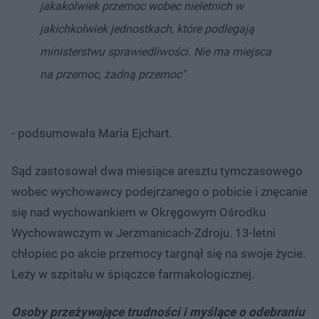
jakakolwiek przemoc wobec nieletnich w
jakichkolwiek jednostkach, które podlegają
ministerstwu sprawiedliwości. Nie ma miejsca
na przemoc, żadną przemoc"
- podsumowała Maria Ejchart.
Sąd zastosował dwa miesiące aresztu tymczasowego
wobec wychowawcy podejrzanego o pobicie i znęcanie
się nad wychowankiem w Okręgowym Ośrodku
Wychowawczym w Jerzmanicach-Zdroju. 13-letni
chłopiec po akcie przemocy targnął się na swoje życie.
Leży w szpitalu w śpiączce farmakologicznej.
Osoby przeżywające trudności i myślące o odebraniu