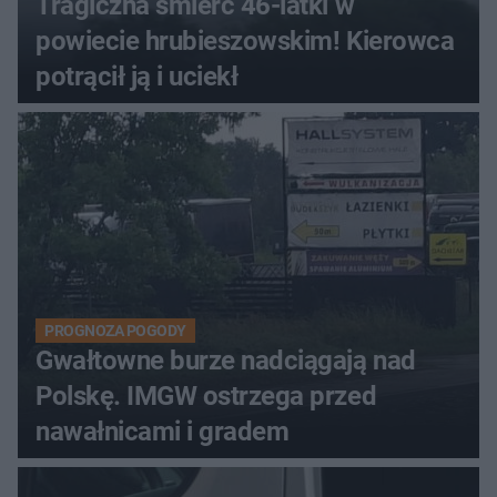
Tragiczna śmierć 46-latki w
powiecie hrubieszowskim! Kierowca
potrącił ją i uciekł
PROGNOZA POGODY
Gwałtowne burze nadciągają nad
Polskę. IMGW ostrzega przed
nawałnicami i gradem