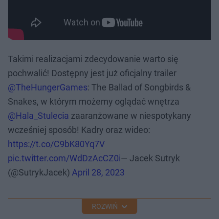
Takimi realizacjami zdecydowanie warto się
pochwalić! Dostępny jest już oficjalny trailer
@TheHungerGames
: The Ballad of Songbirds &
Snakes, w którym możemy oglądać wnętrza
@Hala_Stulecia
zaaranżowane w niespotykany
wcześniej sposób! Kadry oraz wideo:
https://t.co/C9bK80Yq7V
pic.twitter.com/WdDzAcCZ0i
— Jacek Sutryk
(@SutrykJacek)
April 28, 2023
ROZWIŃ