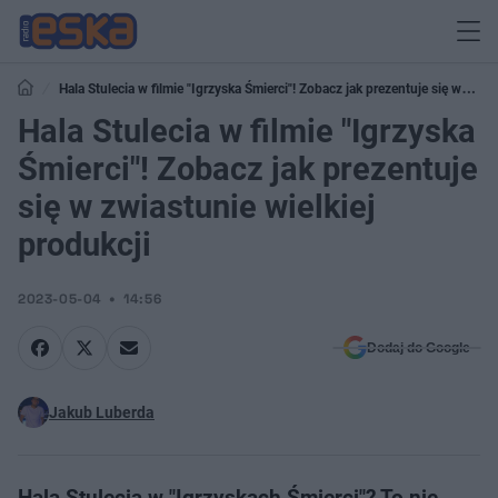
Hala Stulecia w filmie "Igrzyska Śmierci"! Zobacz jak prezentuje się w
zwiastunie wielkiej produkcji
Hala Stulecia w filmie "Igrzyska
Śmierci"! Zobacz jak prezentuje
się w zwiastunie wielkiej
produkcji
2023-05-04
14:56
Dodaj do Google
Jakub Luberda
Hala Stulecia w "Igrzyskach Śmierci"? To nie