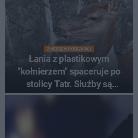
ZWIERZĘ W POTRZASKU
Łania z plastikowym
"kołnierzem" spaceruje po
stolicy Tatr. Służby są
bezradne