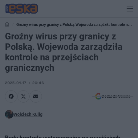
Groźny wirus przy granicy z Polską. Wojewoda zarządziła kontrole na
przejściach granicznych
Groźny wirus przy granicy z
Polską. Wojewoda zarządziła
kontrole na przejściach
granicznych
2025-01-17
20:46
Dodaj do Google
Wojciech Kulig
Będą kontrole weterynaryjne na przejściach