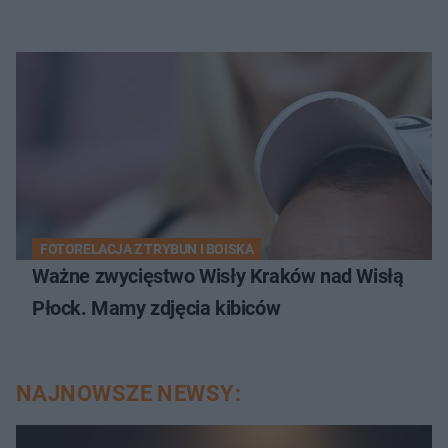
FOTORELACJA Z TRYBUN I BOISKA
Ważne zwycięstwo Wisły Kraków nad Wisłą
Płock. Mamy zdjęcia kibiców
NAJNOWSZE NEWSY: