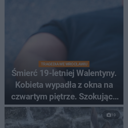
TRAGEDIA WE WROCŁAWIU
Śmierć 19-letniej Walentyny.
Kobieta wypadła z okna na
czwartym piętrze. Szokujące
nagranie trafiło do sieci
10