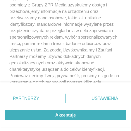
Żaden utwór zamieszczony w serwisie nie może być powielany i
podmioty z Grupy ZPR Media uzyskujemy dostęp i
rozpowszechniany lub dalej rozpowszechniany w jakikolwiek sposób (w
tym także elektroniczny lub mechaniczny) na jakimkolwiek polu
przechowujemy informacje na urządzeniu oraz
eksploatacji w jakiejkolwiek formie, włącznie z umieszczaniem w Internecie
przetwarzamy dane osobowe, takie jak unikalne
bez pisemnej zgody właściciela praw. Jakiekolwiek użycie lub
identyfikatory, standardowe informacje wysyłane przez
wykorzystanie utworów w całości lub w części z naruszeniem prawa, tzn.
bez właściwej zgody, jest zabronione pod groźbą kary i może być ścigane
urządzenie czy dane przeglądania w celu zapewniania
prawnie.
spersonalizowanych reklam, wybór spersonalizowanych
treści, pomiar reklam i treści, badanie odbiorców oraz
ulepszanie usług. Za zgodą Użytkownika my i Zaufani
Partnerzy możemy używać dokładnych danych
geolokalizacyjnych oraz aktywnie skanować
charakterystykę urządzenia do celów identyfikacji.
Ponieważ cenimy Twoją prywatność, prosimy o zgodę na
O nas
korzystanie z tych technologii poprzez kliknięcie
Informacje prawne
„Akceptuję”. Zgoda jest dobrowolna i zawsze możesz ją
zmienić/wycofać klikając przycisk ustawień prywatności
Nasze serwisy
PARTNERZY
USTAWIENIA
znajdujący się w lewym dolnym rogu strony
. Niektóre
rodzaje przetwarzania danych nie wymagają zgody
© 2026 Grupa ZPR Media
Akceptuję
użytkownika, ale masz prawo sprzeciwić się takiemu
przetwarzaniu. Preferencje będą miały zastosowanie tylko
na tej witrynie.