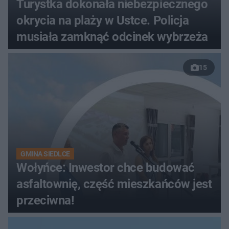
Turystka dokonała niebezpiecznego
okrycia na plaży w Ustce. Policja
musiała zamknąć odcinek wybrzeża
15
GMINA SIEDLCE
Wołyńce: Inwestor chce budować
asfaltownię, część mieszkańców jest
przeciwna!