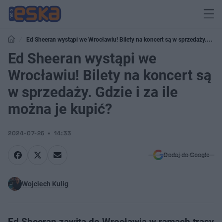
Ed Sheeran wystąpi we Wrocławiu! Bilety na koncert są w sprzedaży.
Gdzie i za ile można je kupić?
Ed Sheeran wystąpi we
Wrocławiu! Bilety na koncert są
w sprzedaży. Gdzie i za ile
można je kupić?
2024-07-26
14:33
Dodaj do Google
Wojciech Kulig
Ed Sheeran zawita do Wrocławia w ramach trasy