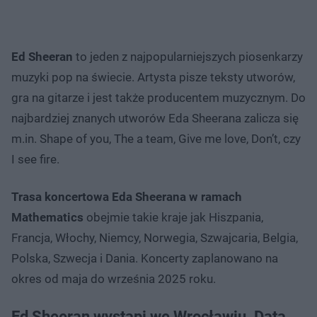
Ed Sheeran
to jeden z najpopularniejszych piosenkarzy
muzyki pop na świecie. Artysta pisze teksty utworów,
gra na gitarze i jest także producentem muzycznym. Do
najbardziej znanych utworów Eda Sheerana zalicza się
m.in. Shape of you, The a team, Give me love, Don’t, czy
I see fire.
Trasa koncertowa Eda Sheerana w ramach
Mathematics
obejmie takie kraje jak Hiszpania,
Francja, Włochy, Niemcy, Norwegia, Szwajcaria, Belgia,
Polska, Szwecja i Dania. Koncerty zaplanowano na
okres od maja do września 2025 roku.
Ed Sheeran wystąpi we Wrocławiu. Data