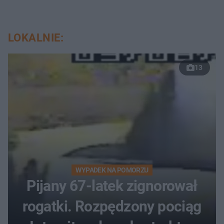
LOKALNIE:
13
WYPADEK NA POMORZU
Pijany 67-latek zignorował
rogatki. Rozpędzony pociąg