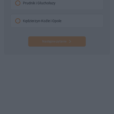
Prudnik i Głuchołazy
Kędzierzyn-Koźle i Opole
Następne pytanie