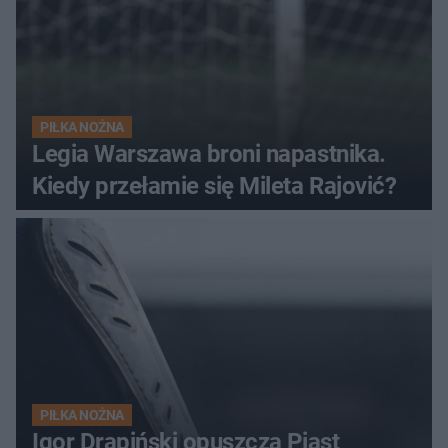
PIŁKA NOŻNA
Legia Warszawa broni napastnika.
Kiedy przełamie się Mileta Rajović?
PIŁKA NOŻNA
Igor Drapiński opuszcza Piast