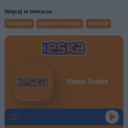
ED SHEERAN
KONCERTY WROCŁAW
WROCŁAW
Radio Online
TERAZ
GRAMY