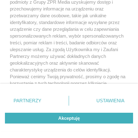
podmioty z Grupy ZPR Media uzyskujemy dostęp i
przechowujemy informacje na urządzeniu oraz
przetwarzamy dane osobowe, takie jak unikalne
identyfikatory, standardowe informacje wysyłane przez
urządzenie czy dane przeglądania w celu zapewniania
spersonalizowanych reklam, wybór spersonalizowanych
treści, pomiar reklam i treści, badanie odbiorców oraz
ulepszanie usług. Za zgodą Użytkownika my i Zaufani
Partnerzy możemy używać dokładnych danych
geolokalizacyjnych oraz aktywnie skanować
charakterystykę urządzenia do celów identyfikacji.
Ponieważ cenimy Twoją prywatność, prosimy o zgodę na
korzystanie z tych technologii poprzez kliknięcie
„Akceptuję”. Zgoda jest dobrowolna i zawsze możesz ją
zmienić/wycofać klikając przycisk ustawień prywatności
PARTNERZY
USTAWIENIA
znajdujący się w lewym dolnym rogu strony
. Niektóre
rodzaje przetwarzania danych nie wymagają zgody
Akceptuję
użytkownika, ale masz prawo sprzeciwić się takiemu
przetwarzaniu. Preferencje będą miały zastosowanie tylko
na tej witrynie.