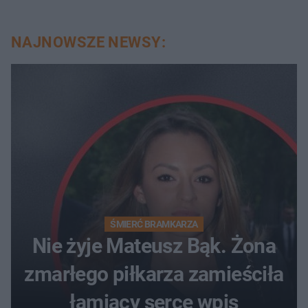
NAJNOWSZE NEWSY:
ŚMIERĆ BRAMKARZA
Nie żyje Mateusz Bąk. Żona
zmarłego piłkarza zamieściła
łamiący serce wpis