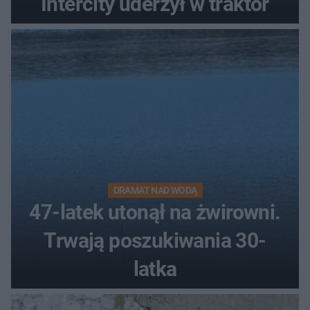
Intercity uderzył w traktor
DRAMAT NAD WODĄ
47-latek utonął na żwirowni.
Trwają poszukiwania 30-
latka