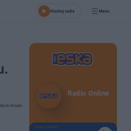
Słuchaj radia
Menu
u.
Radio Online
daj do Google
TERAZ GRAMY