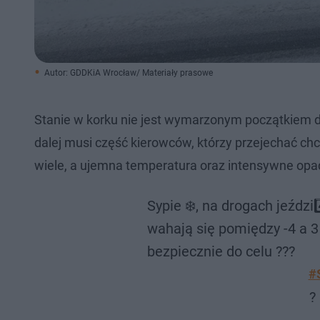
Autor: GDDKiA Wrocław/ Materiały prasowe
Stanie w korku nie jest wymarzonym początkiem dn
dalej musi część kierowców, którzy przejechać c
wiele, a ujemna temperatura oraz intensywne opady
Sypie ❄️, na drogach jeźdz
wahają się pomiędzy -4 a 3 
bezpiecznie do celu ???
#
?