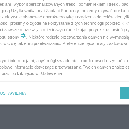
klam, wybór spersonalizowanych treści, pomiar reklam i treści, bad
 zgodą Użytkownika my i Zaufani Partnerzy możemy używać dokład
az aktywnie skanować charakterystykę urządzenia do celów identyfi
ść, prosimy o zgodę na korzystanie z tych technologii poprzez klikn
a i zawsze możesz ją zmienić/wycofać klikając przycisk ustawień pr
ogu strony
. Niektóre rodzaje przetwarzania danych nie wymagaj
iwić się takiemu przetwarzaniu. Preferencje będą miały zastosowanie
szymi informacjami, abyś mógł świadomie i komfortowo korzystać z
gółowe informacje dotyczące przetwarzania Twoich danych znajdzi
s
oraz po kliknięciu w „Ustawienia”.
USTAWIENIA