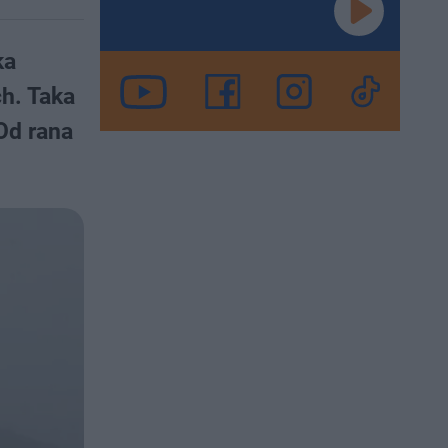
ka
ch. Taka
Od rana