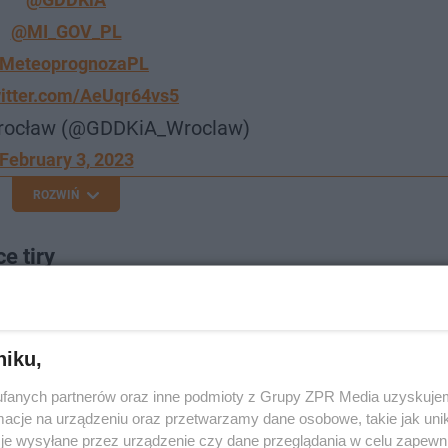
@MI_GOV_PL
MeteoprognozaPL
witter.com/AeUqr64vs5
rocław (@GDDKiA_Wroclaw)
February 3, 2023
ROZWIŃ
e tiry
zimy drogi korkowały się przez stojące na nich tiry? Nie jes
 przede wszystkim, natomiast tradycja jest podtrzymywa
niku,
fanych partnerów oraz inne podmioty z Grupy ZPR Media uzyskujem
cje na urządzeniu oraz przetwarzamy dane osobowe, takie jak unika
je wysyłane przez urządzenie czy dane przeglądania w celu zapewn