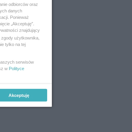
anie odbiorców oraz
nych danych
kacji. Ponieważ
ięcie „Akceptuję”.
ywatności znajdujący
ą zgody użytkownika,
 tylko na tej
 naszych serwisów
esz w
Polityce
Akceptuję