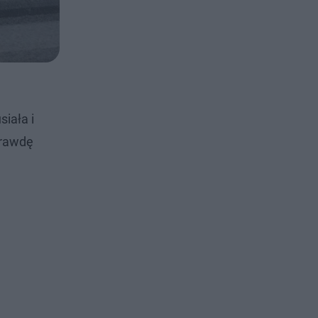
iała i
prawdę