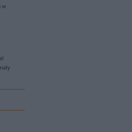
c w
al
 mały