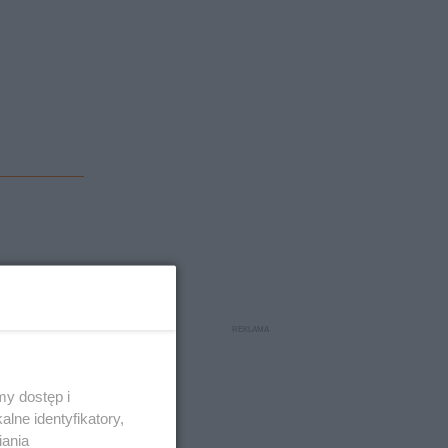
t to
na i tym
y dostęp i
lne identyfikatory,
iania