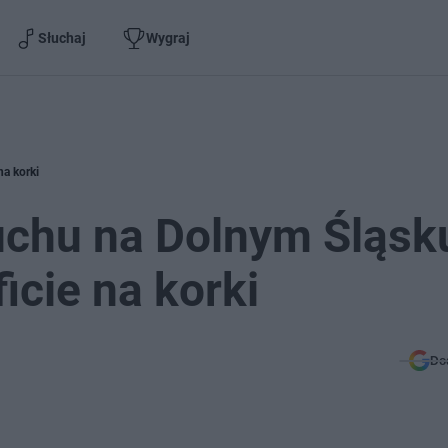
Słuchaj
Wygraj
na korki
uchu na Dolnym Śląsk
icie na korki
Do