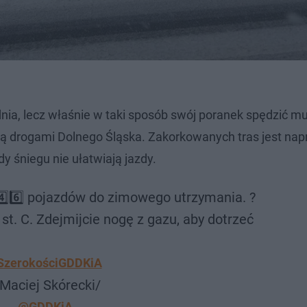
ia, lecz właśnie w taki sposób swój poranek spędzić mus
hcą drogami Dolnego Śląska. Zakorkowanych tras jest na
 śniegu nie ułatwiają jazdy.
i4️⃣6️⃣ pojazdów do zimowego utrzymania. ?
st. C. Zdejmijcie nogę z gazu, aby dotrzeć
SzerokościGDDKiA
 Maciej Skórecki/
@GDDKiA