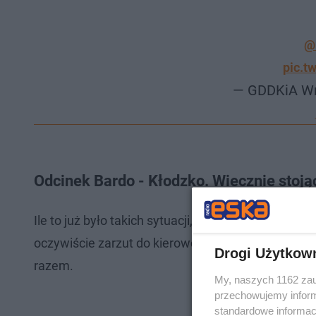
@
pic.t
— GDDKiA W
Odcinek Bardo - Kłodzko. Wiecznie stojąc
Ile to już było takich sytuacji, kiedy w dzień ataku 
oczywiście zarzut do kierowców - bezpieczeństwo
Drogi Użytkow
razem.
My, naszych 1162 zau
przechowujemy informa
standardowe informac