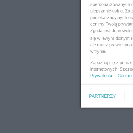
spersonalizowanych re
ulepszanie usług. Za
geolokalizacyjnych or
cenimy Twoją prywatno
Zgoda jest dobrowoln
się w lewym dolnym r
ale masz prawo sprzec
witrynie.
Zapoznaj się z poniż
internetowych. Szcze
Prywatności
i
Cookie
PARTNERZY