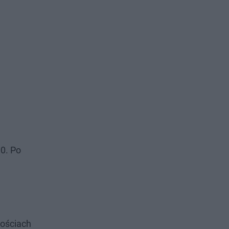
00. Po
wościach