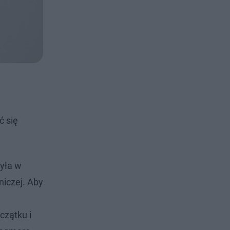
ć się
była w
niczej. Aby
czątku i