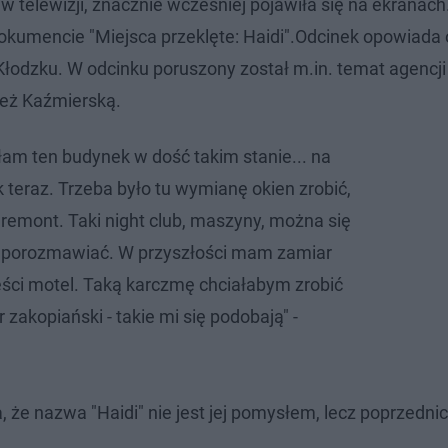
 telewizji, znacznie wcześniej pojawiła się na ekranach
okumencie "Miejsca przeklęte: Haidi".Odcinek opowiada 
Kłodzku. W odcinku poruszony został m.in. temat agencji
ież Kaźmierską.
iłam ten budynek w dość takim stanie... na
 teraz. Trzeba było tu wymianę okien zrobić,
 remont. Taki night club, maszyny, można się
ć, porozmawiać. W przyszłości mam zamiar
zęści motel. Taką karczmę chciałabym zrobić
zakopiański - takie mi się podobają" -
 że nazwa "Haidi" nie jest jej pomysłem, lecz poprzedni