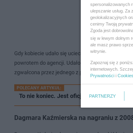
spersonalizowanych re
ulepszanie usług. Za
geolokalizacyjnych or
cenimy Twoją prywatno
Zgoda jest dobrowoln
się w lewym dolnym r
ale masz prawo sprzec
witrynie.
Gdy kobiecie udało się uciec i wróciła do Nysy, Ka
powrotem do agencji. Udało się i 24-latka znów tam
Zapoznaj się z poniż
internetowych. Szcze
zgwałcona przez jednego z pracowników celebrytk
Prywatności
i
Cookie
POLECANY ARTYKUŁ:
To nie koniec. Jest oficjalna skarga do K
PARTNERZY
Dagmara Kaźmierska na nagraniu z 2008 r