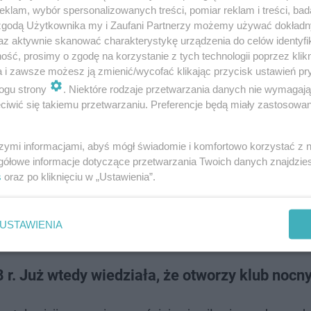
klam, wybór spersonalizowanych treści, pomiar reklam i treści, bad
 zgodą Użytkownika my i Zaufani Partnerzy możemy używać dokład
az aktywnie skanować charakterystykę urządzenia do celów identyfi
ść, prosimy o zgodę na korzystanie z tych technologii poprzez klikn
a i zawsze możesz ją zmienić/wycofać klikając przycisk ustawień pr
ogu strony
. Niektóre rodzaje przetwarzania danych nie wymagaj
iwić się takiemu przetwarzaniu. Preferencje będą miały zastosowanie
źmierska nasłała na nią mężczyzn, którzy mieli sprowadzić
 trafiła. Została zamknięta na klucz w pokoju, a następn
szymi informacjami, abyś mógł świadomie i komfortowo korzystać z
gółowe informacje dotyczące przetwarzania Twoich danych znajdzi
i.
s
oraz po kliknięciu w „Ustawienia”.
RRiT w sprawie Dagmary Kaźmierskiej
USTAWIENIA
. Już wtedy wiedziała, że otworzy klub nocn