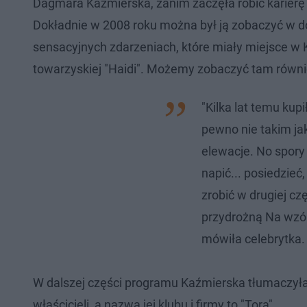
Dagmara Kaźmierska, zanim zaczęła robić karierę w
Dokładnie w 2008 roku można był ją zobaczyć w d
sensacyjnych zdarzeniach, które miały miejsce w 
towarzyskiej "Haidi". Możemy zobaczyć tam równ
"Kilka lat temu kup
pewno nie takim jak
elewacje. No spory
napić... posiedzie
zrobić w drugiej c
przydrożną Na wzór 
mówiła celebrytka.
W dalszej części programu Kaźmierska tłumaczyła,
właścicieli, a nazwa jej klubu i firmy to "Tora".