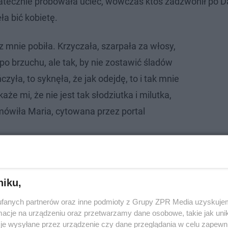
ostatecznie próbowała uciec, wówczas ktoś zadzwonił po 
ła bić kobietę.
 mnie pobiła. Krzyczała, szarpała za włosy,
, po brzuchu, ale tak, by nie zostawić śladów
zyła, to syknęła, że jak odejdę, to i tak mnie
aże mi, że nie jest tak słodziutka i milutka,
 mówiła Maria, cytowana przez portal
niku,
fanych partnerów oraz inne podmioty z Grupy ZPR Media uzyskujem
cje na urządzeniu oraz przetwarzamy dane osobowe, takie jak unika
je wysyłane przez urządzenie czy dane przeglądania w celu zapewn