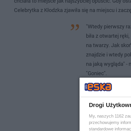
chciała to miejsce jak najszybciej opuścić. Gdy 
Celebrytka z Kłodzka zjawiła się na miejscu i zaczę
"Wtedy pierwszy raz
biła z otwartej ręki
na twarzy. Jak skońc
znajdzie i wtedy pok
na jaką wygląda" -
"Goniec".
Drogi Użytkow
My, naszych 1162 zau
przechowujemy informa
standardowe informac