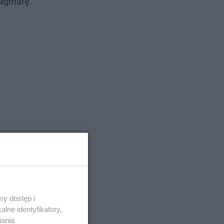
Dagmarę.
y dostęp i
lne identyfikatory,
iania