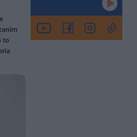
e
 zanim
 to
oria