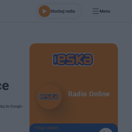
Słuchaj radia
Menu
ce
Radio Online
daj do Google
TERAZ GRAMY