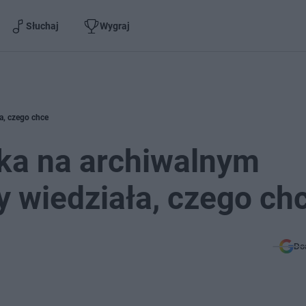
Słuchaj
Wygraj
a, czego chce
ka na archiwalnym
y wiedziała, czego ch
Do