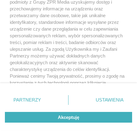
podmioty z Grupy ZPR Media uzyskujemy dostęp i
przechowujemy informacje na urządzeniu oraz
przetwarzamy dane osobowe, takie jak unikalne
identyfikatory, standardowe informacje wysyłane przez
urządzenie czy dane przeglądania w celu zapewniania
PRZERAŻAJĄCE!
spersonalizowanych reklam, wybór spersonalizowanych
Porzucony pies wył przez kilka dni z
treści, pomiar reklam i treści, badanie odbiorców oraz
rozpaczy. Strażacy po drabinie weszli przez
ulepszanie usług. Za zgodą Użytkownika my i Zaufani
Partnerzy możemy używać dokładnych danych
okno
geolokalizacyjnych oraz aktywnie skanować
charakterystykę urządzenia do celów identyfikacji.
NAJNOWSZE NEWSY:
Ponieważ cenimy Twoją prywatność, prosimy o zgodę na
korzystanie z tych technologii poprzez kliknięcie
„Akceptuję”. Zgoda jest dobrowolna i zawsze możesz ją
zmienić/wycofać klikając przycisk ustawień prywatności
PARTNERZY
USTAWIENIA
znajdujący się w lewym dolnym rogu strony
. Niektóre
rodzaje przetwarzania danych nie wymagają zgody
Akceptuję
użytkownika, ale masz prawo sprzeciwić się takiemu
przetwarzaniu. Preferencje będą miały zastosowanie tylko
na tej witrynie.