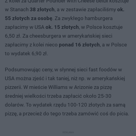
Z kolei za Quarter Pounder with Cheese delux kosztuje
w Stanach
38 złotych
, a w zestawie zapłaciliśmy
ok.
55 złotych za osobę
. Za zwykłego hamburgera
zapłacimy w USA
ok. 15 złotych
, w Polsce kosztuje
6,50 zł. Za cheesburgera w amerykańskiej sieci
zapłacimy z kolei nieco
ponad 16 złotych
, a w Polsce
to wydatek 6,90 zł.
Podsumowując ceny, w słynnej sieci fast foodów w
USA można zjeść i tak taniej, niż np. w amerykańskiej
pizzerii. W mieście Williams w Arizonie za pizzę
średniej wielkości trzeba zapłacić około 25-30
dolarów. To wydatek rzędu 100-120 złotych za samą
pizzę, a przecież do tego trzeba zamówić coś do picia.