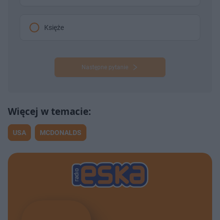
Księże
Następne pytanie
USA
MCDONALDS