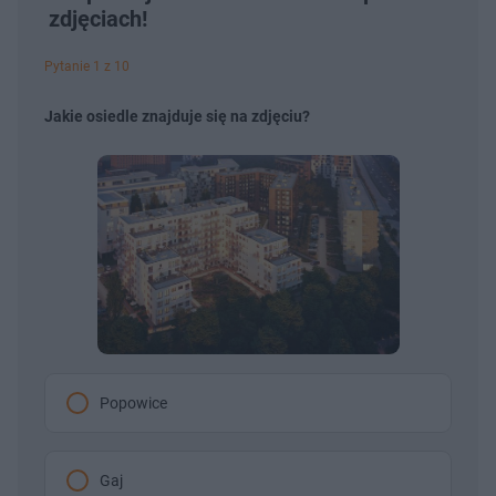
6
o
o
zdjęciach!
%
t
p
u
r
ł
z
Pytanie 1 z 10
u
o
d
u
Jakie osiedle znajduje się na zdjęciu?
Popowice
Gaj