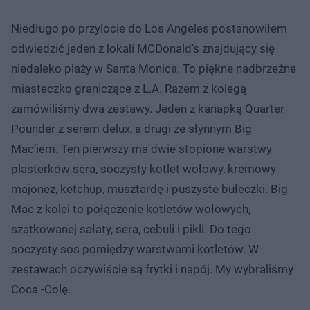
Niedługo po przylocie do Los Angeles postanowiłem
odwiedzić jeden z lokali MCDonald’s znajdujący się
niedaleko plaży w Santa Monica. To piękne nadbrzeżne
miasteczko graniczące z L.A. Razem z kolegą
zamówiliśmy dwa zestawy. Jeden z kanapką Quarter
Pounder z serem delux, a drugi ze słynnym Big
Mac’iem. Ten pierwszy ma dwie stopione warstwy
plasterków sera, soczysty kotlet wołowy, kremowy
majonez, ketchup, musztardę i puszyste bułeczki. Big
Mac z kolei to połączenie kotletów wołowych,
szatkowanej sałaty, sera, cebuli i pikli. Do tego
soczysty sos pomiędzy warstwami kotletów. W
zestawach oczywiście są frytki i napój. My wybraliśmy
Coca -Colę.