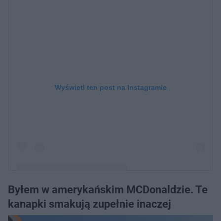
Wyświetl ten post na Instagramie
Byłem w amerykańskim MCDonaldzie. Te
Post udostępniony przez Wiking i Wilkołak
kanapki smakują zupełnie inaczej
(@wikingiwilkolak)