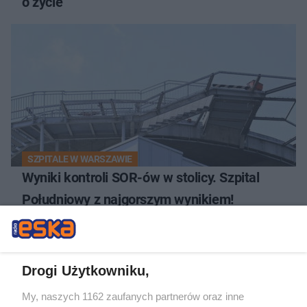
o życie
SZPITALE W WARSZAWIE
Wyniki kontroli SOR-ów w stolicy. Szpital
Południowy z najgorszym wynikiem!
Drogi Użytkowniku,
My, naszych 1162 zaufanych partnerów oraz inne