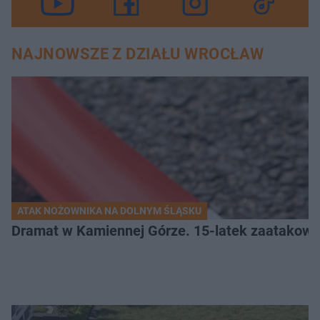
NAJNOWSZE Z DZIAŁU WROCŁAW
ATAK NOŻOWNIKA NA DOLNYM ŚLĄSKU
Dramat w Kamiennej Górze. 15-latek zaatakow