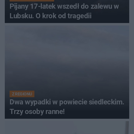
Pijany 17-latek wszedł do zalewu w
Lubsku. O krok od tragedii
Z REGIONU
Dwa wypadki w powiecie siedleckim.
Trzy osoby ranne!