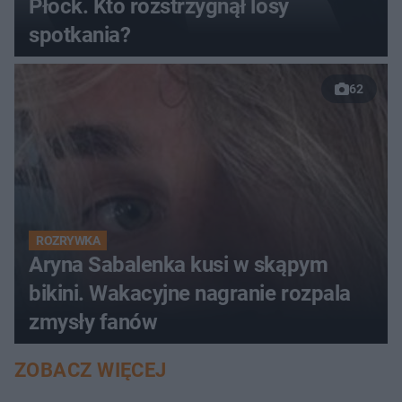
Płock. Kto rozstrzygnął losy
spotkania?
62
ROZRYWKA
Aryna Sabalenka kusi w skąpym
bikini. Wakacyjne nagranie rozpala
zmysły fanów
ZOBACZ WIĘCEJ