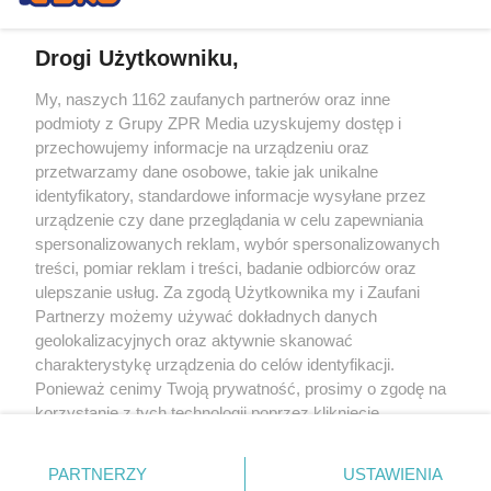
Drogi Użytkowniku,
My, naszych 1162 zaufanych partnerów oraz inne
Żaden utwór zamieszczony w serwisie nie może być powielany i
podmioty z Grupy ZPR Media uzyskujemy dostęp i
rozpowszechniany lub dalej rozpowszechniany w jakikolwiek sposób (w
tym także elektroniczny lub mechaniczny) na jakimkolwiek polu
przechowujemy informacje na urządzeniu oraz
eksploatacji w jakiejkolwiek formie, włącznie z umieszczaniem w Internecie
przetwarzamy dane osobowe, takie jak unikalne
bez pisemnej zgody właściciela praw. Jakiekolwiek użycie lub
wykorzystanie utworów w całości lub w części z naruszeniem prawa, tzn.
identyfikatory, standardowe informacje wysyłane przez
bez właściwej zgody, jest zabronione pod groźbą kary i może być ścigane
urządzenie czy dane przeglądania w celu zapewniania
prawnie.
spersonalizowanych reklam, wybór spersonalizowanych
treści, pomiar reklam i treści, badanie odbiorców oraz
ulepszanie usług. Za zgodą Użytkownika my i Zaufani
Partnerzy możemy używać dokładnych danych
geolokalizacyjnych oraz aktywnie skanować
charakterystykę urządzenia do celów identyfikacji.
O nas
Ponieważ cenimy Twoją prywatność, prosimy o zgodę na
korzystanie z tych technologii poprzez kliknięcie
Informacje prawne
„Akceptuję”. Zgoda jest dobrowolna i zawsze możesz ją
zmienić/wycofać klikając przycisk ustawień prywatności
Nasze serwisy
PARTNERZY
USTAWIENIA
znajdujący się w lewym dolnym rogu strony
. Niektóre