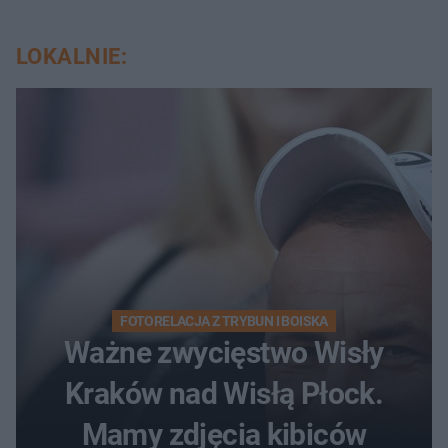
LOKALNIE:
FOTORELACJA Z TRYBUN I BOISKA
Ważne zwycięstwo Wisły
Kraków nad Wisłą Płock.
Mamy zdjęcia kibiców