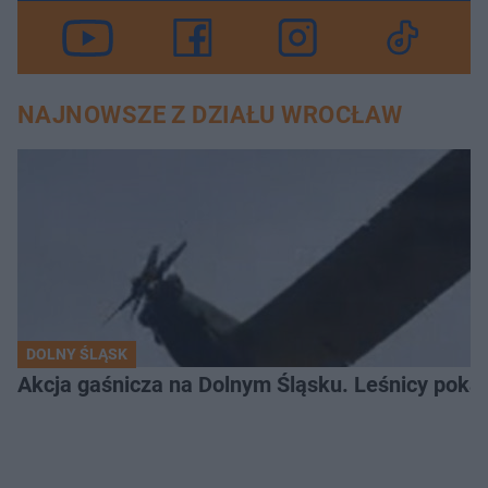
NAJNOWSZE Z DZIAŁU WROCŁAW
DOLNY ŚLĄSK
Akcja gaśnicza na Dolnym Śląsku. Leśnicy pokaza