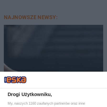
NAJNOWSZE NEWSY:
TENIS
Turniej WTA w Toronto.
Drogi Użytkowniku,
Magda Linette odpada po
My, naszych 1160 zaufanych partnerów oraz inne