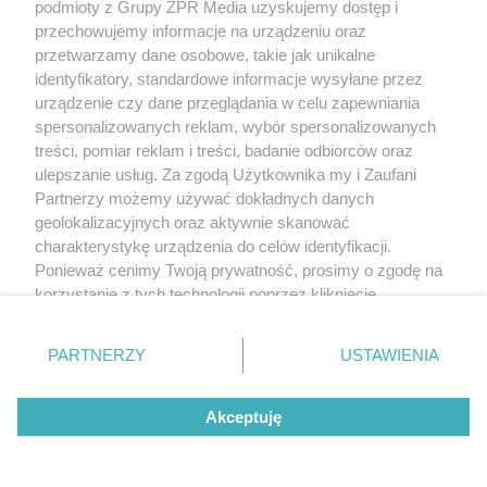
porażce z Ivą Jovic
podmioty z Grupy ZPR Media uzyskujemy dostęp i
przechowujemy informacje na urządzeniu oraz
przetwarzamy dane osobowe, takie jak unikalne
identyfikatory, standardowe informacje wysyłane przez
urządzenie czy dane przeglądania w celu zapewniania
spersonalizowanych reklam, wybór spersonalizowanych
treści, pomiar reklam i treści, badanie odbiorców oraz
ulepszanie usług. Za zgodą Użytkownika my i Zaufani
Partnerzy możemy używać dokładnych danych
geolokalizacyjnych oraz aktywnie skanować
charakterystykę urządzenia do celów identyfikacji.
Ponieważ cenimy Twoją prywatność, prosimy o zgodę na
korzystanie z tych technologii poprzez kliknięcie
TENIS
„Akceptuję”. Zgoda jest dobrowolna i zawsze możesz ją
Hubert Hurkacz gra dalej w
zmienić/wycofać klikając przycisk ustawień prywatności
PARTNERZY
USTAWIENIA
ATP w Montrealu. Z kim
znajdujący się w lewym dolnym rogu strony
. Niektóre
rodzaje przetwarzania danych nie wymagają zgody
zmierzy się w kolejnej
Akceptuję
użytkownika, ale masz prawo sprzeciwić się takiemu
przetwarzaniu. Preferencje będą miały zastosowanie tylko
rundzie?
na tej witrynie.