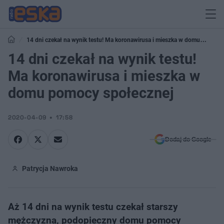
14 dni czekał na wynik testu! Ma koronawirusa i mieszka w domu
pomocy społecznej
14 dni czekał na wynik testu!
Ma koronawirusa i mieszka w
domu pomocy społecznej
2020-04-09
17:58
Dodaj do Google
Patrycja Nawroka
Aż 14 dni na wynik testu czekał starszy
mężczyzna, podopieczny domu pomocy