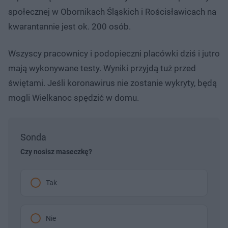
Â
9
d
d
społecznej w Obornikach Śląskich i Rościsławicach na
%
o
o
t
p
kwarantannie jest ok. 200 osób.
u
r
ł
z
u
o
d
Wszyscy pracownicy i podopieczni placówki dziś i jutro
u
mają wykonywane testy. Wyniki przyjdą tuż przed
świętami. Jeśli koronawirus nie zostanie wykryty, będą
mogli Wielkanoc spędzić w domu.
Sonda
Czy nosisz maseczkę?
Tak
Nie