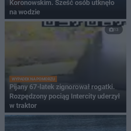
Koronowskim. Sześć osób utknęło
na wodzie
13
WYPADEK NA POMORZU
Pijany 67-latek zignorował rogatki.
Rozpędzony pociąg Intercity uderzył
w traktor