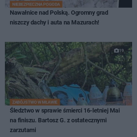
NIEBEZPIECZNA POGODA
Nawałnice nad Polską. Ogromny grad
niszczy dachy i auta na Mazurach!
19
ZABÓJSTWO W MŁAWIE
Śledztwo w sprawie śmierci 16-letniej Mai
na finiszu. Bartosz G. z ostatecznymi
zarzutami