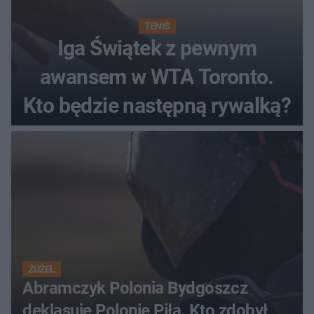
TENIS
Iga Świątek z pewnym
awansem w WTA Toronto.
Kto będzie następną rywalką?
ŻUŻEL
Abramczyk Polonia Bydgoszcz
deklasuje Polonię Piła. Kto zdobył