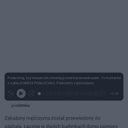
Posłuchaj, czy maseczki chronią przed koronawirusem. To materiał
z cyklu DOBRZE POSŁUCHAĆ. Podcasty z poradami.
L
P
P
P
-
5:26
G
o
r
r
o
z
r
a
z
z
o
a
d
e
e
s
j
t
e
w
w
a
d
i
i
ł
:
ń
ń
y
Zakażony mężczyzna został przewieziony do
c
4
1
1
z
.
0
0
a
szpitala. Łącznie w dwóch budynkach domu pomocy
s
5
s
s