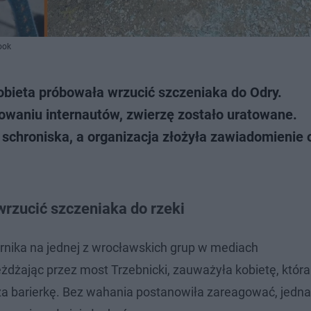
ook
bieta próbowała wrzucić szczeniaka do Odry.
żowaniu internautów, zwierzę zostało uratowane.
 schroniska, a organizacja złożyła zawiadomienie 
rzucić szczeniaka do rzeki
ernika na jednej z wrocławskich grup w mediach
żdżając przez most Trzebnicki, zauważyła kobietę, która
 za barierkę. Bez wahania postanowiła zareagować, jedn