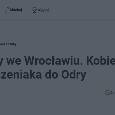
Słuchaj
Wygraj
iaka do Odry
y we Wrocławiu. Kobi
czeniaka do Odry
Do