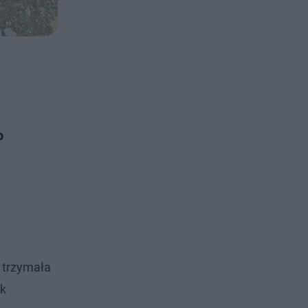
o
 trzymała
ak