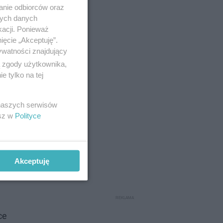
anie odbiorców oraz
nych danych
kacji. Ponieważ
ięcie „Akceptuję”.
ywatności znajdujący
ą zgody użytkownika,
 tylko na tej
 naszych serwisów
esz w
Polityce
Akceptuję
ce