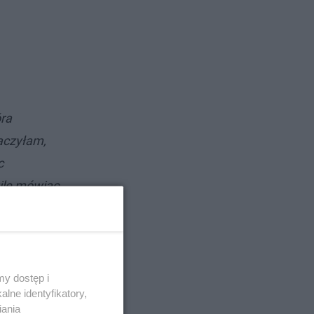
óra
baczyłam,
c
wilę mówiąc
nie nie
ać próbując
ale cały
 jechać na
y dostęp i
lne identyfikatory,
 licząc, że
iania