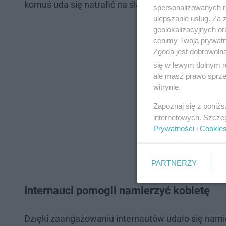
komuś uda się natrafić na ślad kobiety.
spersonalizowanych re
ulepszanie usług. Za
geolokalizacyjnych or
cenimy Twoją prywatno
Zgoda jest dobrowoln
się w lewym dolnym r
ale masz prawo sprzec
witrynie.
Zapoznaj się z poniż
internetowych. Szcze
Prywatności
i
Cookie
PARTNERZY
Internauci pomogli namierzyć kobietę
Dzięki zaangażowaniu internautów udało się nami