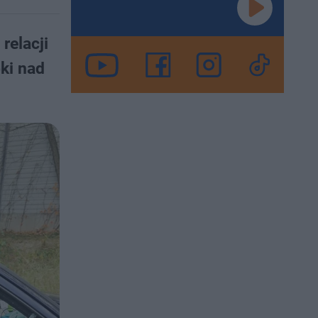
relacji
ki nad