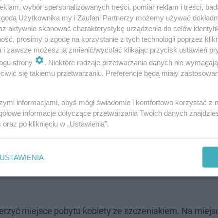
klam, wybór spersonalizowanych treści, pomiar reklam i treści, bad
 zgodą Użytkownika my i Zaufani Partnerzy możemy używać dokład
az aktywnie skanować charakterystykę urządzenia do celów identyfi
ść, prosimy o zgodę na korzystanie z tych technologii poprzez klikn
a i zawsze możesz ją zmienić/wycofać klikając przycisk ustawień pr
ogu strony
. Niektóre rodzaje przetwarzania danych nie wymagaj
iwić się takiemu przetwarzaniu. Preferencje będą miały zastosowanie
szymi informacjami, abyś mógł świadomie i komfortowo korzystać z
gółowe informacje dotyczące przetwarzania Twoich danych znajdzi
s
oraz po kliknięciu w „Ustawienia”.
USTAWIENIA
erzyć miejsce pobytu kobiety ze szczeniakiem. Na miejs