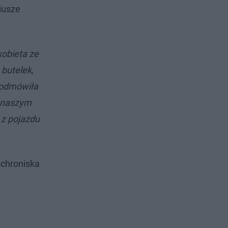
iusze
obieta ze
 butelek,
a odmówiła
d naszym
 z pojazdu
schroniska