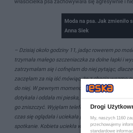
właścicielka psa zachowywała się agresywnie i nie
Moda na psa. Jak zmieniło
Anna Siek
– Dzisiaj około godziny 11, jadąc rowerem po mośc
trzymała małego szczeniaczka za dolne łapki i wy
zatrzymałam się i cofnęłam do niej pytając, dlacze
zaczęłam za nią iść mówiąc, że z chęcią wezmę od
do niej. W pewnym momencie kobieta odwróciła si
dotykała i oddała mi pieska, odwróciła się po raz k
Drogi Użytkow
go zniszczyć. Wyjęłam telefon żeby zrobić jej zdjęc
czas się oglądała i uciekała przede mną. Po chwi
My, naszych 1160 zau
przechowujemy informa
spotkanie. Kobieta uciekła w stronę bloków przy u
standardowe informac