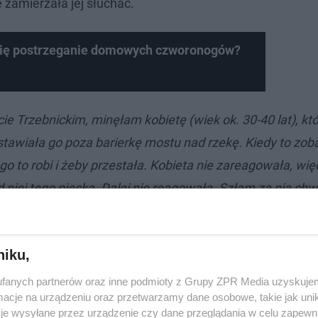
 zamierzała jej słuchać.
 się postrzeganie domowych czworonogów?
ie Trzebnickim, minęłam kobietę (wiek ok. 30-40 lat), kt
stawiała go poza barierkę mostu nad rzekę. Kiedy to zo
go to robi i żeby przestała. Kobieta nie zareagowała, wię
 niej tego pieska. Dalej nie reagowała. Szłam za nią ch
ę do mnie i mnie popchnęła. Kiedy powiedziałam, żeby m
olejny, złapała za mój rower i zaczęła go ciągnąć i szarp
niku,
ie i wtedy zaczęła uciekać. Szłam chwilę jeszcze za nią, 
li się poddałam, ponieważ musiałam wrócić po rower żeby
fanych partnerów oraz inne podmioty z Grupy ZPR Media uzyskujem
cje na urządzeniu oraz przetwarzamy dane osobowe, takie jak unika
l. Na Polance
– opisała w sieci całą sytuację pani Karolina,
je wysyłane przez urządzenie czy dane przeglądania w celu zapewn