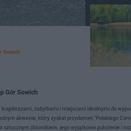
r Sowich
óp Gór Sowich
i krajobrazami, zabytkami i miejscami idealnymi do wyp
 jednym akwenie, który zyskał przydomek "Polskiego Com
st sztucznym zbiornikiem, jego wyjątkowe położenie i ro