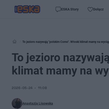
ESKA Story
Dołącz
To jezioro nazywają "polskim Como". Włoski klimat mamy na wyciąg
To jezioro nazywaj
klimat mamy na wyc
2026-05-24
11:08
Anastazja Lisowska