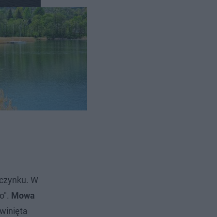
oczynku. W
o".
Mowa
zwinięta