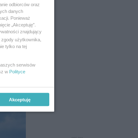
anie odbiorców oraz
nych danych
kacji. Ponieważ
ięcie „Akceptuję”.
ywatności znajdujący
ą zgody użytkownika,
 tylko na tej
 naszych serwisów
9
esz w
Polityce
Akceptuję