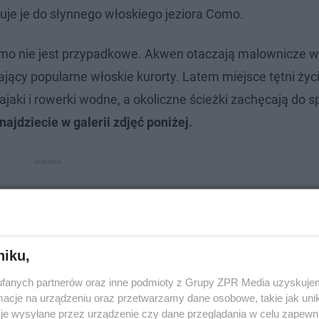
nuje je do słynnego włoskiego jeziora Como.
mo nie jest przypadkowe. Akwen otaczają malownicze w
jący popularne włoskie kurorty. Latem miejsce tętni życ
jaki i rowerki wodne, a okoliczne ścieżki zachęcają do s
ajdziecie w galerii zdjęć poniżej.
niku,
fanych partnerów oraz inne podmioty z Grupy ZPR Media uzyskujem
cje na urządzeniu oraz przetwarzamy dane osobowe, takie jak unika
je wysyłane przez urządzenie czy dane przeglądania w celu zapewn