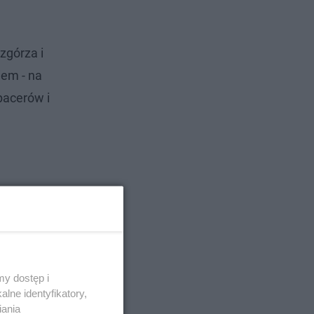
zgórza i
iem - na
pacerów i
y dostęp i
lne identyfikatory,
iania