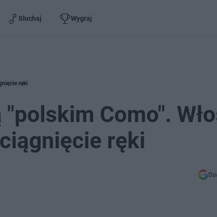
Słuchaj
Wygraj
nięcie ręki
ą "polskim Como". Wło
iągnięcie ręki
Do