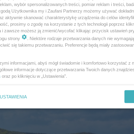
klam, wybór spersonalizowanych treści, pomiar reklam i treści, bad
 zgodą Użytkownika my i Zaufani Partnerzy możemy używać dokład
az aktywnie skanować charakterystykę urządzenia do celów identyfi
ść, prosimy o zgodę na korzystanie z tych technologii poprzez klikn
a i zawsze możesz ją zmienić/wycofać klikając przycisk ustawień pr
ogu strony
. Niektóre rodzaje przetwarzania danych nie wymagaj
Como" zachwyca [ZDJĘCIA]
iwić się takiemu przetwarzaniu. Preferencje będą miały zastosowanie
szymi informacjami, abyś mógł świadomie i komfortowo korzystać z
gółowe informacje dotyczące przetwarzania Twoich danych znajdzi
s
oraz po kliknięciu w „Ustawienia”.
USTAWIENIA