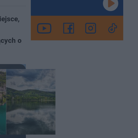
ejsce,
ących o