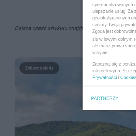
spersonalizowanych re
ulepszanie usług. Za
geolokalizacyjnych or
cenimy Twoją prywatno
Dalsza część artykułu znajduje się pod galerią.
Zgoda jest dobrowoln
się w lewym dolnym r
"Polskie 
ale masz prawo sprzec
witrynie.
Zapoznaj się z poniż
internetowych. Szcze
Prywatności
i
Cookie
PARTNERZY