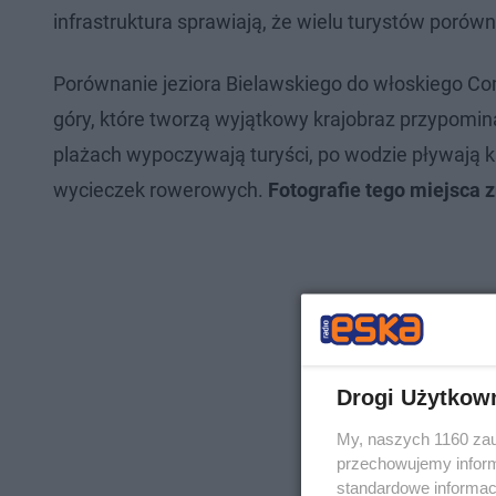
infrastruktura sprawiają, że wielu turystów porów
Porównanie jeziora Bielawskiego do włoskiego Co
góry, które tworzą wyjątkowy krajobraz przypomina
plażach wypoczywają turyści, po wodzie pływają ka
wycieczek rowerowych.
Fotografie tego miejsca zn
Drogi Użytkow
My, naszych 1160 zau
przechowujemy informa
standardowe informac