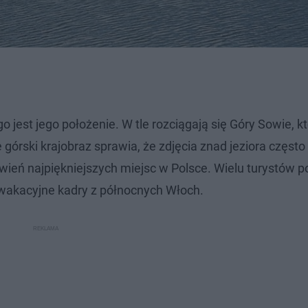
 jest jego położenie. W tle rozciągają się Góry Sowie, k
rski krajobraz sprawia, że zdjęcia znad jeziora często t
eń najpiękniejszych miejsc w Polsce. Wielu turystów p
 wakacyjne kadry z północnych Włoch.