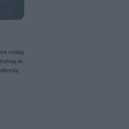
tóre nadają
rafiają do
odkreśla,