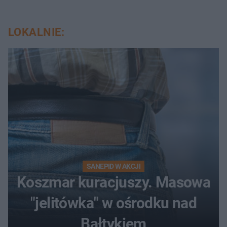
LOKALNIE:
SANEPID W AKCJI
Koszmar kuracjuszy. Masowa
"jelitówka" w ośrodku nad
Bałtykiem