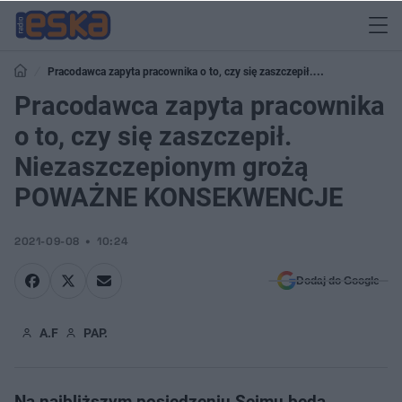
Pracodawca zapyta pracownika o to, czy się zaszczepił.
Niezaszczepionym grożą POWAŻNE KONSEKWENCJE
Pracodawca zapyta pracownika
o to, czy się zaszczepił.
Niezaszczepionym grożą
POWAŻNE KONSEKWENCJE
2021-09-08
10:24
Dodaj do Google
A.F
PAP.
Na najbliższym posiedzeniu Sejmu będą