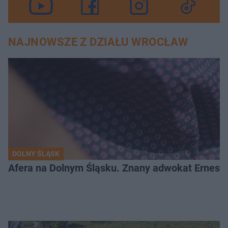
NAJNOWSZE Z DZIAŁU WROCŁAW
DOLNY ŚLĄSK
Afera na Dolnym Śląsku. Znany adwokat Ernest 