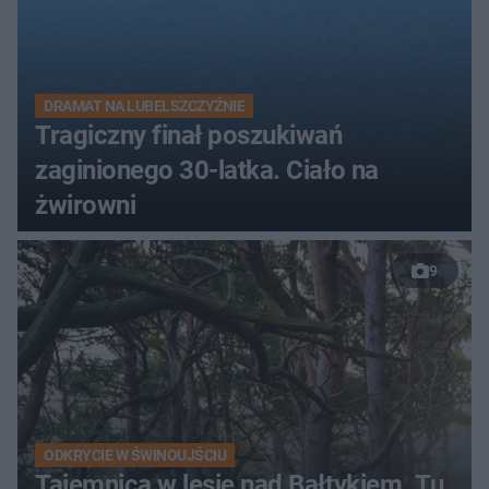
DRAMAT NA LUBELSZCZYŹNIE
Tragiczny finał poszukiwań
zaginionego 30-latka. Ciało na
żwirowni
9
ODKRYCIE W ŚWINOUJŚCIU
Tajemnica w lesie nad Bałtykiem. Tu