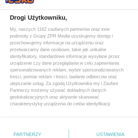
Drogi Użytkowniku,
My, naszych 1162 zaufanych partnerów oraz inne
Żaden utwór zamieszczony w serwisie nie może być powielany i
podmioty z Grupy ZPR Media uzyskujemy dostęp i
rozpowszechniany lub dalej rozpowszechniany w jakikolwiek sposób (w
tym także elektroniczny lub mechaniczny) na jakimkolwiek polu
przechowujemy informacje na urządzeniu oraz
eksploatacji w jakiejkolwiek formie, włącznie z umieszczaniem w
przetwarzamy dane osobowe, takie jak unikalne
Internecie bez pisemnej zgody właściciela praw. Jakiekolwiek użycie lub
identyfikatory, standardowe informacje wysyłane przez
wykorzystanie utworów w całości lub w części z naruszeniem prawa,
tzn. bez właściwej zgody, jest zabronione pod groźbą kary i może być
urządzenie czy dane przeglądania w celu zapewniania
ścigane prawnie.
spersonalizowanych reklam, wybór spersonalizowanych
treści, pomiar reklam i treści, badanie odbiorców oraz
ulepszanie usług. Za zgodą Użytkownika my i Zaufani
Partnerzy możemy używać dokładnych danych
geolokalizacyjnych oraz aktywnie skanować
charakterystykę urządzenia do celów identyfikacji.
Ponieważ cenimy Twoją prywatność, prosimy o zgodę na
O nas
korzystanie z tych technologii poprzez kliknięcie
Informacje prawne
„Akceptuję”. Zgoda jest dobrowolna i zawsze możesz ją
zmienić/wycofać klikając przycisk ustawień prywatności
PARTNERZY
USTAWIENIA
Nasze serwisy